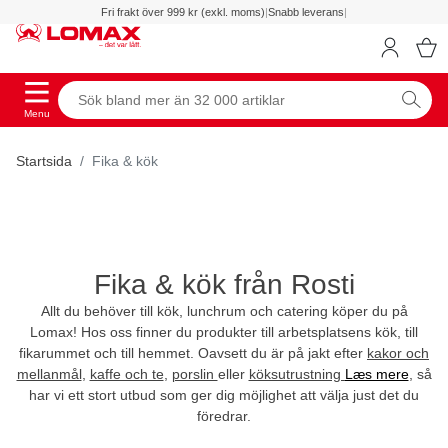
Fri frakt över 999 kr (exkl. moms)
|
Snabb leverans
|
Menu
Startsida
Fika & kök
Fika & kök från Rosti
Allt du behöver till kök, lunchrum och catering köper du på
Lomax! Hos oss finner du produkter till arbetsplatsens kök, till
fikarummet och till hemmet. Oavsett du är på jakt efter
kakor och
mellanmål
,
kaffe och te
,
porslin
eller
köksutrustning
Læs mere
, så
har vi ett stort utbud som ger dig möjlighet att välja just det du
föredrar.