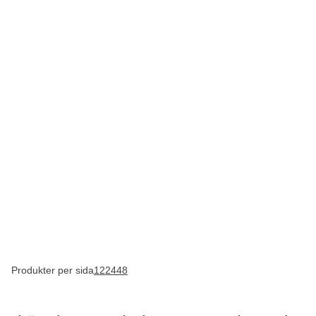
Produkter per sida
12
24
48