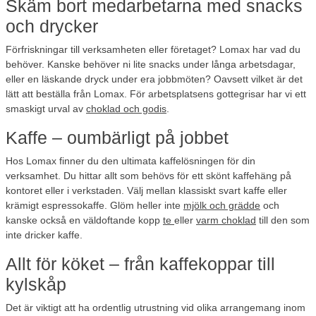
Skäm bort medarbetarna med snacks
och drycker
Förfriskningar till verksamheten eller företaget? Lomax har vad du
behöver. Kanske behöver ni lite snacks under långa arbetsdagar,
eller en läskande dryck under era jobbmöten? Oavsett vilket är det
lätt att beställa från Lomax. För arbetsplatsens gottegrisar har vi ett
smaskigt urval av
choklad och godis
.
Kaffe – oumbärligt på jobbet
Hos Lomax finner du den ultimata kaffelösningen för din
verksamhet. Du hittar allt som behövs för ett skönt kaffehäng på
kontoret eller i verkstaden. Välj mellan klassiskt svart kaffe eller
krämigt espressokaffe. Glöm heller inte
mjölk och grädde
och
kanske också en väldoftande kopp
te
eller
varm choklad
till den som
inte dricker kaffe.
Allt för köket – från kaffekoppar till
kylskåp
Det är viktigt att ha ordentlig utrustning vid olika arrangemang inom