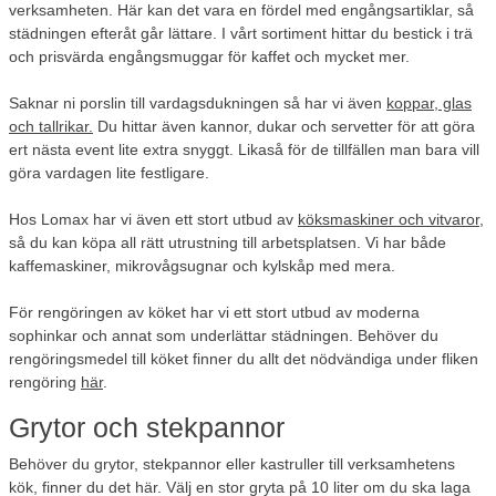
verksamheten. Här kan det vara en fördel med engångsartiklar, så
städningen efteråt går lättare. I vårt sortiment hittar du bestick i trä
och prisvärda engångsmuggar för kaffet och mycket mer.
Saknar ni porslin till vardagsdukningen så har vi även
koppar, glas
och tallrikar.
Du hittar även kannor, dukar och servetter för att göra
ert nästa event lite extra snyggt. Likaså för de tillfällen man bara vill
göra vardagen lite festligare.
Hos Lomax har vi även ett stort utbud av
köksmaskiner och vitvaror
,
så du kan köpa all rätt utrustning till arbetsplatsen. Vi har både
kaffemaskiner, mikrovågsugnar och kylskåp med mera.
För rengöringen av köket har vi ett stort utbud av moderna
sophinkar och annat som underlättar städningen. Behöver du
rengöringsmedel till köket finner du allt det nödvändiga under fliken
rengöring
här
.
Grytor och stekpannor
Behöver du grytor, stekpannor eller kastruller till verksamhetens
kök, finner du det här. Välj en stor gryta på 10 liter om du ska laga