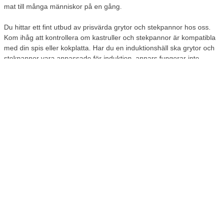
mat till många människor på en gång.
Du hittar ett fint utbud av prisvärda grytor och stekpannor hos oss.
Kom ihåg att kontrollera om kastruller och stekpannor är kompatibla
med din spis eller kokplatta. Har du en induktionshäll ska grytor och
stekpannor vara anpassade för induktion, annars fungerar inte
kokplattan.
Köksknivar av bra kvalitet
Vem vill inte vara vassaste kniven i lådan? Köksknivar är ett viktigt
inslag i köket och ska bara fungera. För att göra jobbet ordentligt
ska de vara vassa och pålitliga. Hos Lomax hittar du
köksknivar
av
bra kvalitet och med lång livstid. Se till exempel vårt utbud av
kockknivar, grönsaksknivar, brödknivar och smörknivar.
Hushållsartiklar
Lomax har även ett utbud av praktiska hushållsartiklar för köket.
Fryspåsar är alltid smarta att ha i kökslådan för de tillfällen man vill
ta vara på matrester och liknande. Du hittar även plast- och
aluminiumfolie i vårt sortiment för förvaring av mat. Vill du göra