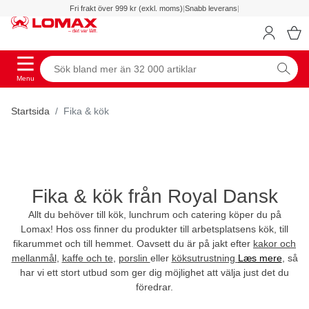
Fri frakt över 999 kr (exkl. moms)
|
Snabb leverans
|
Menu
Startsida
Fika & kök
Fika & kök från Royal Dansk
Allt du behöver till kök, lunchrum och catering köper du på
Lomax! Hos oss finner du produkter till arbetsplatsens kök, till
fikarummet och till hemmet. Oavsett du är på jakt efter
kakor och
mellanmål
,
kaffe och te
,
porslin
eller
köksutrustning
Læs mere
, så
har vi ett stort utbud som ger dig möjlighet att välja just det du
föredrar.