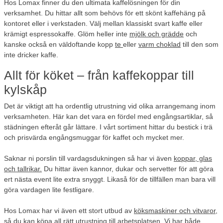
Hos Lomax finner du den ultimata kaffelösningen för din
verksamhet. Du hittar allt som behövs för ett skönt kaffehäng på
kontoret eller i verkstaden. Välj mellan klassiskt svart kaffe eller
krämigt espressokaffe. Glöm heller inte
mjölk och grädde
och
kanske också en väldoftande kopp
te
eller
varm choklad
till den som
inte dricker kaffe.
Allt för köket – från kaffekoppar till
kylskåp
Det är viktigt att ha ordentlig utrustning vid olika arrangemang inom
verksamheten. Här kan det vara en fördel med engångsartiklar, så
städningen efteråt går lättare. I vårt sortiment hittar du bestick i trä
och prisvärda engångsmuggar för kaffet och mycket mer.
Saknar ni porslin till vardagsdukningen så har vi även
koppar, glas
och tallrikar.
Du hittar även kannor, dukar och servetter för att göra
ert nästa event lite extra snyggt. Likaså för de tillfällen man bara vill
göra vardagen lite festligare.
Hos Lomax har vi även ett stort utbud av
köksmaskiner och vitvaror
,
så du kan köpa all rätt utrustning till arbetsplatsen. Vi har både