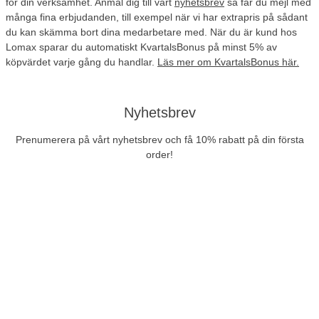
för din verksamhet. Anmäl dig till vårt
nyhetsbrev
så får du mejl med
många fina erbjudanden, till exempel när vi har extrapris på sådant
du kan skämma bort dina medarbetare med. När du är kund hos
Lomax sparar du automatiskt KvartalsBonus på minst 5% av
köpvärdet varje gång du handlar.
Läs mer om KvartalsBonus här.
Nyhetsbrev
Prenumerera på vårt nyhetsbrev och få 10% rabatt på din första
order!
Prenumerera
Företag exkl. moms
Privatperson inkl. moms
Fri frakt
Ring till oss