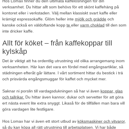
Hos Lomax finner du den ultimata kaffelösningen för din
verksamhet. Du hittar allt som behövs för ett skönt kaffehäng på
kontoret eller i verkstaden. Välj mellan klassiskt svart kaffe eller
krämigt espressokaffe. Glöm heller inte
mjölk och grädde
och
kanske också en väldoftande kopp
te
eller
varm choklad
till den som
inte dricker kaffe.
Allt för köket – från kaffekoppar till
kylskåp
Det är viktigt att ha ordentlig utrustning vid olika arrangemang inom
verksamheten. Här kan det vara en fördel med engångsartiklar, så
städningen efteråt går lättare. I vårt sortiment hittar du bestick i trä
och prisvärda engångsmuggar för kaffet och mycket mer.
Saknar ni porslin till vardagsdukningen så har vi även
koppar, glas
och tallrikar.
Du hittar även kannor, dukar och servetter för att göra
ert nästa event lite extra snyggt. Likaså för de tillfällen man bara vill
göra vardagen lite festligare.
Hos Lomax har vi även ett stort utbud av
köksmaskiner och vitvaror
,
så du kan köpa all rätt utrustning till arbetsplatsen. Vi har både