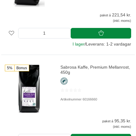
221,54 kr.
paket á
(inkl. moms)
I lager
/
Leverans: 1-2 vardagar
Sabrosa Kaffe, Premium Mellanrost,
5%
Bonus
450g
Artikelnummer 60166660
95,35 kr.
paket á
(inkl. moms)