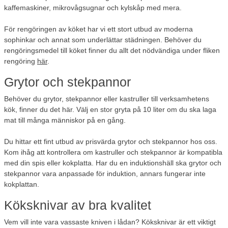
kaffemaskiner, mikrovågsugnar och kylskåp med mera.
För rengöringen av köket har vi ett stort utbud av moderna
sophinkar och annat som underlättar städningen. Behöver du
rengöringsmedel till köket finner du allt det nödvändiga under fliken
rengöring
här
.
Grytor och stekpannor
Behöver du grytor, stekpannor eller kastruller till verksamhetens
kök, finner du det här. Välj en stor gryta på 10 liter om du ska laga
mat till många människor på en gång.
Du hittar ett fint utbud av prisvärda grytor och stekpannor hos oss.
Kom ihåg att kontrollera om kastruller och stekpannor är kompatibla
med din spis eller kokplatta. Har du en induktionshäll ska grytor och
stekpannor vara anpassade för induktion, annars fungerar inte
kokplattan.
Köksknivar av bra kvalitet
Vem vill inte vara vassaste kniven i lådan? Köksknivar är ett viktigt