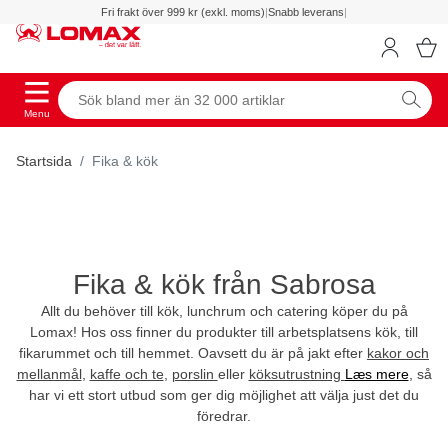
Fri frakt över 999 kr (exkl. moms)
|
Snabb leverans
|
Menu
Startsida
Fika & kök
Fika & kök från Sabrosa
Allt du behöver till kök, lunchrum och catering köper du på
Lomax! Hos oss finner du produkter till arbetsplatsens kök, till
fikarummet och till hemmet. Oavsett du är på jakt efter
kakor och
mellanmål
,
kaffe och te
,
porslin
eller
köksutrustning
Læs mere
, så
har vi ett stort utbud som ger dig möjlighet att välja just det du
föredrar.