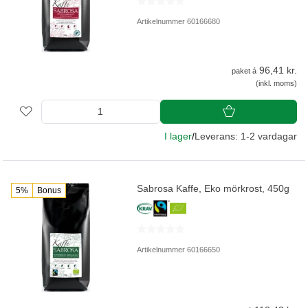
Artikelnummer 60166680
96,41 kr.
paket á
(inkl. moms)
I lager
/
Leverans: 1-2 vardagar
Sabrosa Kaffe, Eko mörkrost, 450g
5%
Bonus
Artikelnummer 60166650