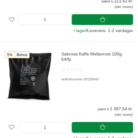
113,42 kr.
paket á
(inkl. moms)
I lager
/
Leverans: 1-2 vardagar
Sabrosa Kaffe Mellanrost 100g,
5%
Bonus
64/fp
Artikelnummer 60166640
1 387,54 kr.
paket á
(inkl. moms)