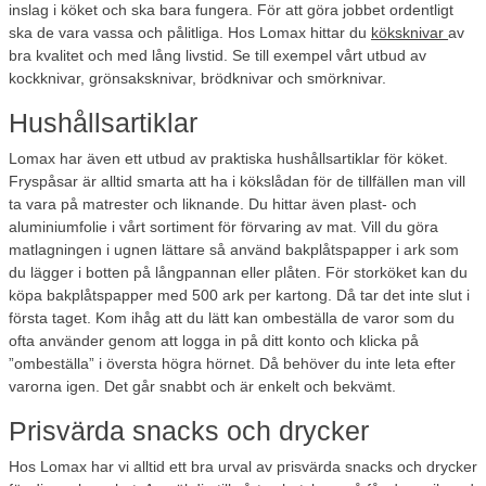
inslag i köket och ska bara fungera. För att göra jobbet ordentligt
ska de vara vassa och pålitliga. Hos Lomax hittar du
köksknivar
av
bra kvalitet och med lång livstid. Se till exempel vårt utbud av
kockknivar, grönsaksknivar, brödknivar och smörknivar.
Hushållsartiklar
Lomax har även ett utbud av praktiska hushållsartiklar för köket.
Fryspåsar är alltid smarta att ha i kökslådan för de tillfällen man vill
ta vara på matrester och liknande. Du hittar även plast- och
aluminiumfolie i vårt sortiment för förvaring av mat. Vill du göra
matlagningen i ugnen lättare så använd bakplåtspapper i ark som
du lägger i botten på långpannan eller plåten. För storköket kan du
köpa bakplåtspapper med 500 ark per kartong. Då tar det inte slut i
första taget. Kom ihåg att du lätt kan ombeställa de varor som du
ofta använder genom att logga in på ditt konto och klicka på
”ombeställa” i översta högra hörnet. Då behöver du inte leta efter
varorna igen. Det går snabbt och är enkelt och bekvämt.
Prisvärda snacks och drycker
Hos Lomax har vi alltid ett bra urval av prisvärda snacks och drycker