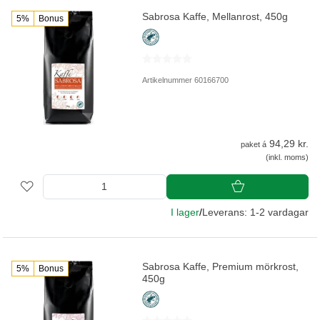
Sabrosa Kaffe, Mellanrost, 450g
5%
Bonus
Artikelnummer 60166700
94,29 kr.
paket á
(inkl. moms)
I lager
/
Leverans: 1-2 vardagar
Sabrosa Kaffe, Premium mörkrost,
5%
Bonus
450g