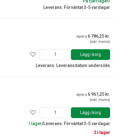
På fjärrlager
/
Leverans: Förväntat 3-5 vardagar
6 786,25 kr.
styck á
(inkl. moms)
Lägg i korg
Leverans: Leveransdatum undersöks
6 961,25 kr.
styck á
(inkl. moms)
Lägg i korg
I lager
/
Leverans: Förväntat 3-5 vardagar
2 i lager