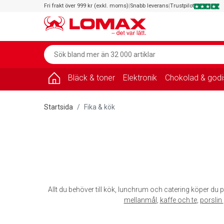
Fri frakt över 999 kr (exkl. moms)
|
Snabb leverans
|
Trustpilot
Bläck & toner
Elektronik
Chokolad & godi
Startsida
Fika & kök
Allt du behöver till kök, lunchrum och catering köper du p
mellanmål
,
kaffe och te
,
porslin