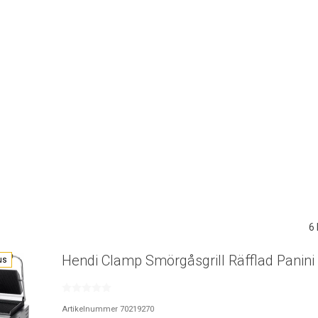
6
Hendi Clamp Smörgåsgrill Räfflad Panini
us
Artikelnummer 70219270