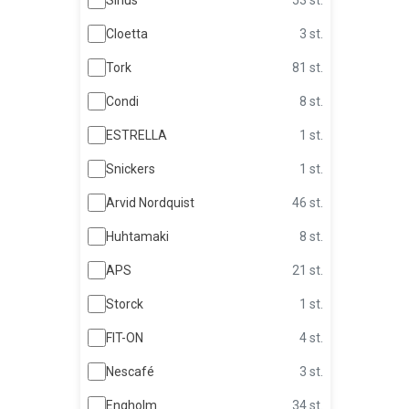
Cloetta
3 st.
Tork
81 st.
Condi
8 st.
ESTRELLA
1 st.
Snickers
1 st.
Arvid Nordquist
46 st.
Huhtamaki
8 st.
APS
21 st.
Storck
1 st.
FIT-ON
4 st.
Nescafé
3 st.
Engholm
34 st.