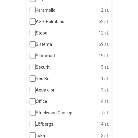
Karamello
2 st.
ASP-Holmblad
52 st.
Steba
12 st.
Sistema
69 st.
Silikomart
19 st.
Securit
5 st.
Red Bull
1 st.
Aqua d'or
3 st.
Office
4 st.
Steelwood Concept
7 st.
Löfbergs
14 st.
Loka
3 st.