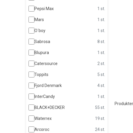
Pepsi Max
1 st.
Mars
1 st.
O´boy
1 st.
Sabrosa
8 st.
Blupura
1 st.
Catersource
2 st.
Toppits
5 st.
Fjord Denmark
4 st.
InterCandy
1 st.
Produkter
BLACK+DECKER
55 st.
Waterrex
19 st.
Arcoroc
24 st.