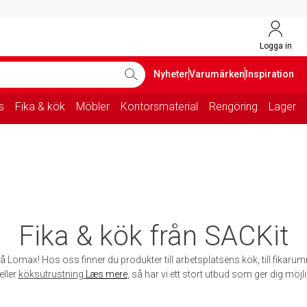
Logga in
Nyheter
Varumärken
Inspiration
s
Fika & kök
Möbler
Kontorsmaterial
Rengöring
Lager
Fika & kök från SACKit
å Lomax! Hos oss finner du produkter till arbetsplatsens kök, till fikarum
eller
köksutrustning
Læs mere
, så har vi ett stort utbud som ger dig möjli