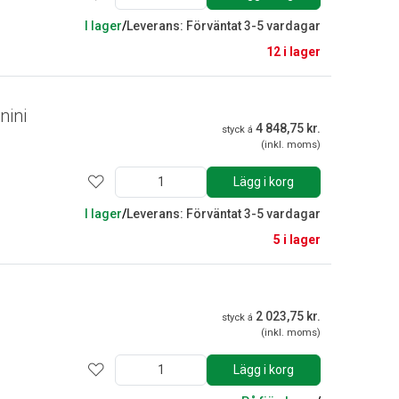
I lager
/
Leverans: Förväntat 3-5 vardagar
12 i lager
nini
4 848,75 kr.
styck á
(inkl. moms)
Lägg i korg
I lager
/
Leverans: Förväntat 3-5 vardagar
5 i lager
2 023,75 kr.
styck á
(inkl. moms)
Lägg i korg