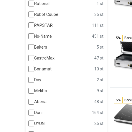
Rational
1 st.
Robot Coupe
35 st.
PAPSTAR
111 st.
No-Name
451 st.
5%
Bon
Bakers
5 st.
GastroMax
47 st.
Bonamat
10 st.
Day
2 st.
Melitta
9 st.
5%
Bon
Abena
48 st.
Duni
164 st.
UYUNI
25 st.