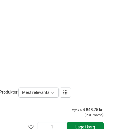
 Produkter
Mest relevanta
4 848,75 kr.
styck á
(inkl. moms)
Lägg i korg