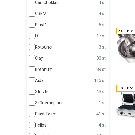
Carl Choklad
4 st.
CREM
4 st.
Plast1
6 st.
5%
Bon
LG
17 st.
Rotpunkt
3 st.
Clay
33 st.
Brønnum
89 st.
Aida
115 st.
5%
Bon
Stölzle
43 st.
Skånemejerier
1 st.
Plast Team
41 st.
Helios
4 st.