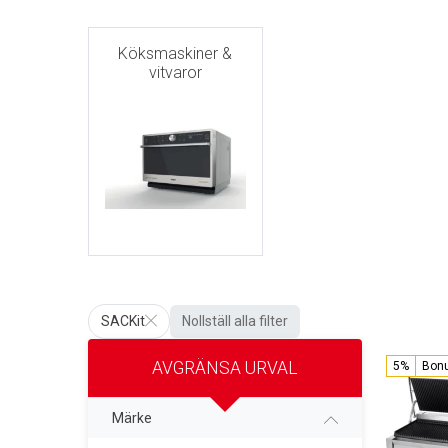
Köksmaskiner &
vitvaror
SACKit
Nollställ alla filter
AVGRÄNSA URVAL
5%
Bon
Märke