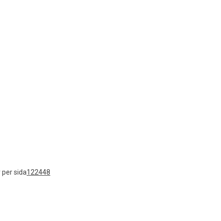
 per sida
12
24
48