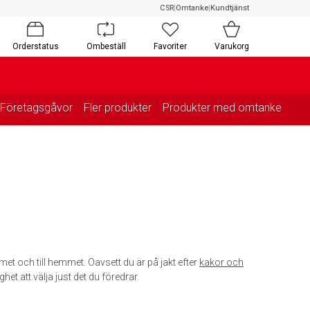
CSR
|
Omtanke
|
Kundtjänst
Orderstatus
Ombeställ
Favoriter
Varukorg
Företagsgåvor
Fler produkter
Produkter med omtanke
met och till hemmet. Oavsett du är på jakt efter
kakor och
ghet att välja just det du föredrar.