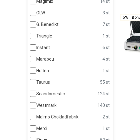
Magimix
14 st.
OLW
3 st.
5%
Bon
G. Benedikt
7 st.
Triangle
1 st.
Instant
6 st.
Marabou
4 st.
Hultén
1 st.
Taurus
55 st.
Scandomestic
124 st.
Westmark
140 st.
Malmö Chokladfabrik
2 st.
Merci
1 st.
Sirius
53 st.