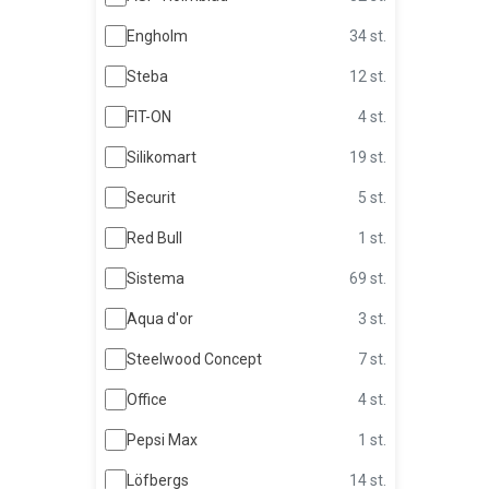
Engholm
34 st.
Steba
12 st.
FIT-ON
4 st.
Silikomart
19 st.
Securit
5 st.
Red Bull
1 st.
Sistema
69 st.
Aqua d'or
3 st.
Steelwood Concept
7 st.
Office
4 st.
Pepsi Max
1 st.
Löfbergs
14 st.