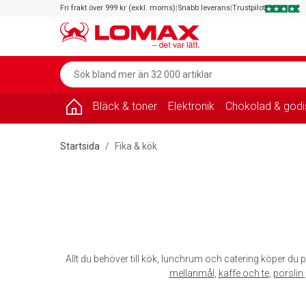
Fri frakt över 999 kr (exkl. moms)
|
Snabb leverans
|
Trustpilot
Bläck & toner
Elektronik
Chokolad & godi
Startsida
Fika & kök
Allt du behöver till kök, lunchrum och catering köper du p
mellanmål
,
kaffe och te
,
porslin