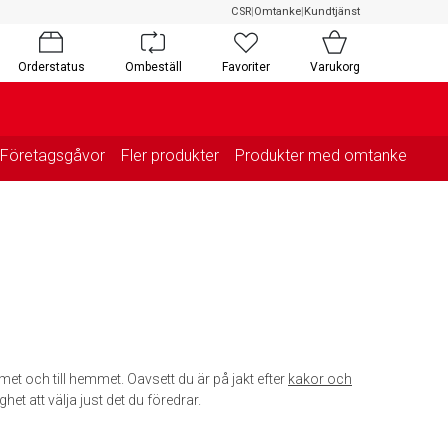
CSR
|
Omtanke
|
Kundtjänst
Orderstatus
Ombeställ
Favoriter
Varukorg
Företagsgåvor
Fler produkter
Produkter med omtanke
met och till hemmet. Oavsett du är på jakt efter
kakor och
ghet att välja just det du föredrar.