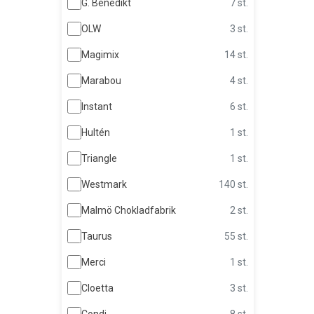
G. Benedikt
7 st.
OLW
3 st.
Magimix
14 st.
Marabou
4 st.
Instant
6 st.
Hultén
1 st.
Triangle
1 st.
Westmark
140 st.
Malmö Chokladfabrik
2 st.
Taurus
55 st.
Merci
1 st.
Cloetta
3 st.
Condi
8 st.