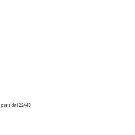
 per sida
12
24
48