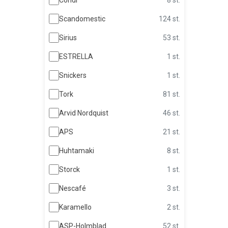
Scandomestic
124 st.
Sirius
53 st.
ESTRELLA
1 st.
Snickers
1 st.
Tork
81 st.
Arvid Nordquist
46 st.
APS
21 st.
Huhtamaki
8 st.
Storck
1 st.
Nescafé
3 st.
Karamello
2 st.
ASP-Holmblad
52 st.