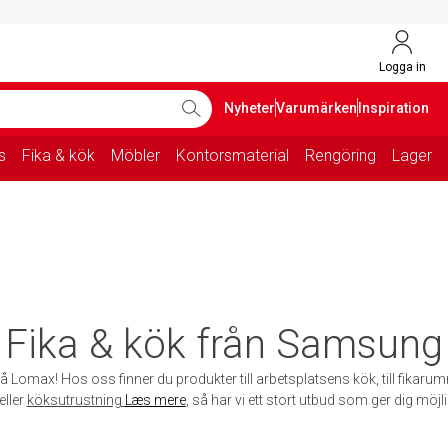
Logga in
Nyheter
Varumärken
Inspiration
s
Fika & kök
Möbler
Kontorsmaterial
Rengöring
Lager
Fika & kök från Samsung
å Lomax! Hos oss finner du produkter till arbetsplatsens kök, till fikarum
eller
köksutrustning
Læs mere
, så har vi ett stort utbud som ger dig möjli