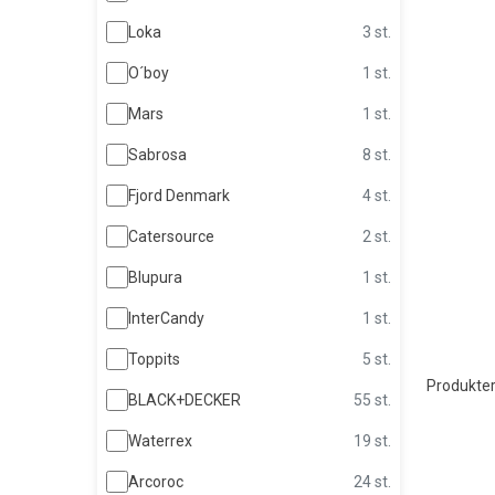
Loka
3 st.
O´boy
1 st.
Mars
1 st.
Sabrosa
8 st.
Fjord Denmark
4 st.
Catersource
2 st.
Blupura
1 st.
InterCandy
1 st.
Toppits
5 st.
Produkter
BLACK+DECKER
55 st.
Waterrex
19 st.
Arcoroc
24 st.