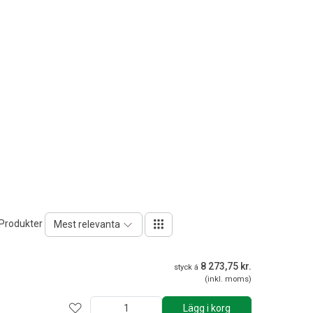
 Produkter
Mest relevanta
8 273,75 kr.
styck á
(inkl. moms)
Lägg i korg