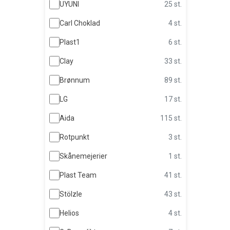
UYUNI
25 st.
Carl Choklad
4 st.
Plast1
6 st.
Clay
33 st.
Brønnum
89 st.
LG
17 st.
Aida
115 st.
Rotpunkt
3 st.
Skånemejerier
1 st.
Plast Team
41 st.
Stölzle
43 st.
Helios
4 st.