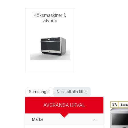
Köksmaskiner &
vitvaror
Samsung
Nollställ alla filter
AVGRÄNSA URVAL
5%
Bon
Märke