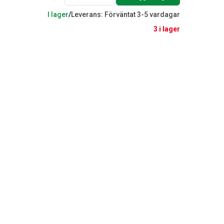
I lager
/
Leverans: Förväntat 3-5 vardagar
3 i lager