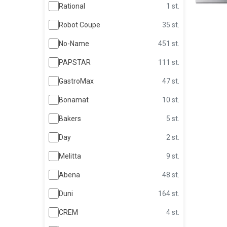
Rational
1 st.
Robot Coupe
35 st.
No-Name
451 st.
PAPSTAR
111 st.
GastroMax
47 st.
Bonamat
10 st.
Bakers
5 st.
Day
2 st.
Melitta
9 st.
Abena
48 st.
Duni
164 st.
CREM
4 st.