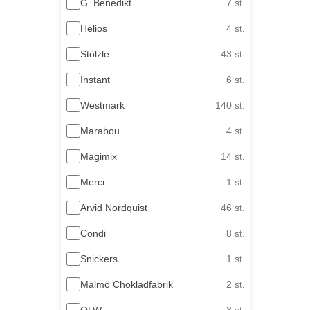
G. Benedikt
7 st.
Helios
4 st.
Stölzle
43 st.
Instant
6 st.
Westmark
140 st.
Marabou
4 st.
Magimix
14 st.
Merci
1 st.
Arvid Nordquist
46 st.
Condi
8 st.
Snickers
1 st.
Malmö Chokladfabrik
2 st.
OLW
3 st.