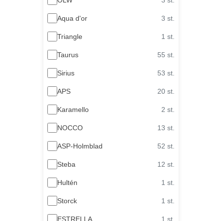
Aqua d'or
3 st.
Triangle
1 st.
Taurus
55 st.
Sirius
53 st.
APS
20 st.
Karamello
2 st.
NOCCO
13 st.
ASP-Holmblad
52 st.
Steba
12 st.
Hultén
1 st.
Storck
1 st.
ESTRELLA
1 st.