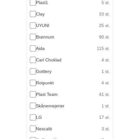
Plast1
5 st.
Clay
33 st.
UYUNI
25 st.
Brønnum
90 st.
Aida
115 st.
Carl Choklad
4 st.
Gottlery
1 st.
Rotpunkt
4 st.
Plast Team
41 st.
Skånemejerier
1 st.
LG
17 st.
Nescafé
3 st.