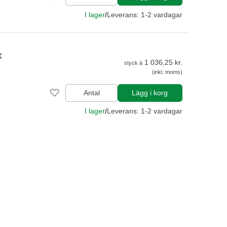
I lager
/
Leverans: 1-2 vardagar
x
1 036,25 kr.
styck á
(inkl. moms)
Antal
Lägg i korg
I lager
/
Leverans: 1-2 vardagar