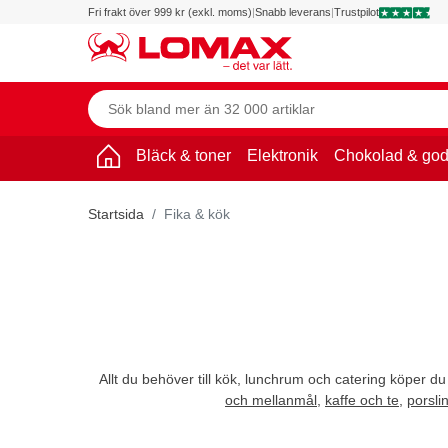
Fri frakt över 999 kr (exkl. moms)
|
Snabb leverans
|
Trustpilot
Bläck & toner
Elektronik
Chokolad & god
Startsida
Fika & kök
Allt du behöver till kök, lunchrum och catering köper du
och mellanmål
,
kaffe och te
,
porsli