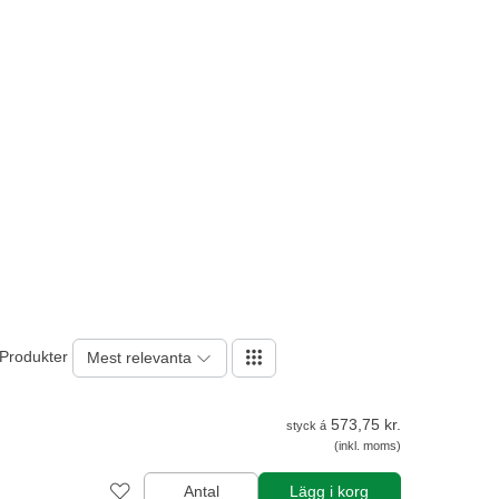
 Produkter
Mest relevanta
573,75 kr.
styck á
(inkl. moms)
Antal
Lägg i korg