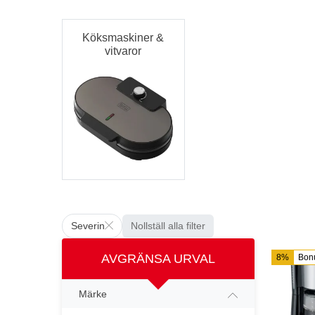
Köksmaskiner &
vitvaror
Severin
Nollställ alla filter
AVGRÄNSA URVAL
8%
Bon
Märke