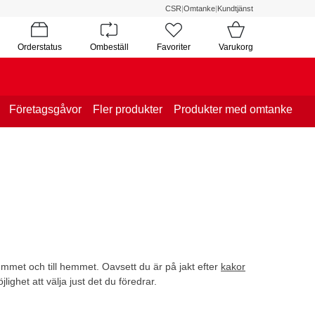
CSR
|
Omtanke
|
Kundtjänst
Orderstatus
Ombeställ
Favoriter
Varukorg
Företagsgåvor
Fler produkter
Produkter med omtanke
rummet och till hemmet. Oavsett du är på jakt efter
kakor
jlighet att välja just det du föredrar.