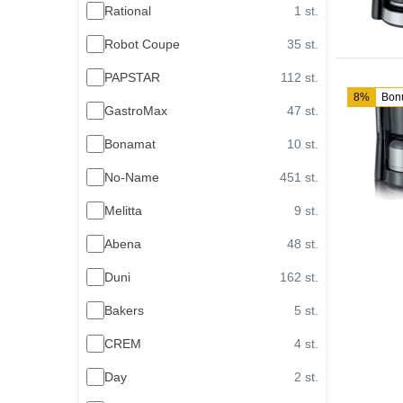
Rational
1 st.
Robot Coupe
35 st.
PAPSTAR
112 st.
8%
Bon
GastroMax
47 st.
Bonamat
10 st.
No-Name
451 st.
Melitta
9 st.
Abena
48 st.
Duni
162 st.
Bakers
5 st.
CREM
4 st.
Day
2 st.