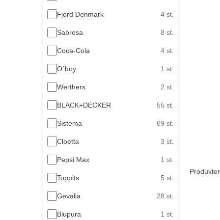
Fjord Denmark
4 st.
Sabrosa
8 st.
Coca-Cola
4 st.
O´boy
1 st.
Werthers
2 st.
BLACK+DECKER
55 st.
Sistema
69 st.
Cloetta
3 st.
Pepsi Max
1 st.
Produkter
Toppits
5 st.
Gevalia
28 st.
Blupura
1 st.