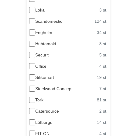
Loka
3 st.
Scandomestic
124 st.
Engholm
34 st.
Huhtamaki
8 st.
Securit
5 st.
Office
4 st.
Silikomart
19 st.
Steelwood Concept
7 st.
Tork
81 st.
Catersource
2 st.
Löfbergs
14 st.
FIT-ON
4 st.