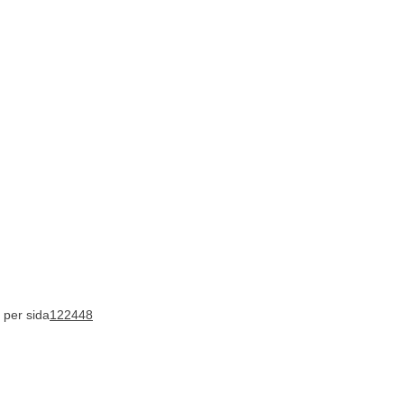
 per sida
12
24
48