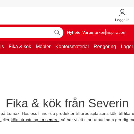
Logga in
Nyheter
Varumärken
Inspiration
is
Fika & kök
Möbler
Kontorsmaterial
Rengöring
Lager
Fika & kök från Severin
 på Lomax! Hos oss finner du produkter till arbetsplatsens kök, till fika
n
eller
köksutrustning
Læs mere
, så har vi ett stort utbud som ger dig mö