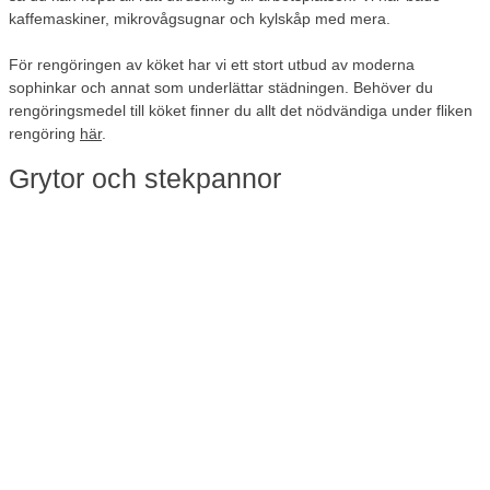
kaffemaskiner, mikrovågsugnar och kylskåp med mera.
För rengöringen av köket har vi ett stort utbud av moderna
sophinkar och annat som underlättar städningen. Behöver du
rengöringsmedel till köket finner du allt det nödvändiga under fliken
rengöring
här
.
Grytor och stekpannor
Behöver du grytor, stekpannor eller kastruller till verksamhetens
kök, finner du det här. Välj en stor gryta på 10 liter om du ska laga
mat till många människor på en gång.
Du hittar ett fint utbud av prisvärda grytor och stekpannor hos oss.
Kom ihåg att kontrollera om kastruller och stekpannor är kompatibla
med din spis eller kokplatta. Har du en induktionshäll ska grytor och
stekpannor vara anpassade för induktion, annars fungerar inte
kokplattan.
Köksknivar av bra kvalitet
Vem vill inte vara vassaste kniven i lådan? Köksknivar är ett viktigt