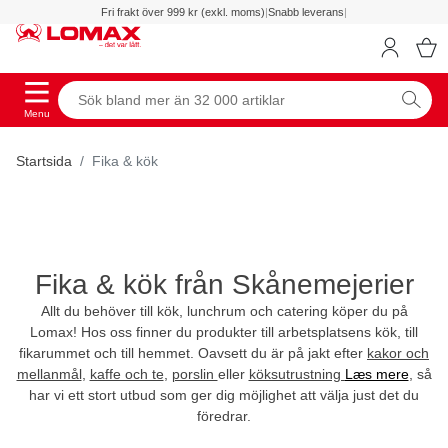
Fri frakt över 999 kr (exkl. moms)
|
Snabb leverans
|
Menu
Startsida
Fika & kök
Fika & kök från Skånemejerier
Allt du behöver till kök, lunchrum och catering köper du på
Lomax! Hos oss finner du produkter till arbetsplatsens kök, till
fikarummet och till hemmet. Oavsett du är på jakt efter
kakor och
mellanmål
,
kaffe och te
,
porslin
eller
köksutrustning
Læs mere
, så
har vi ett stort utbud som ger dig möjlighet att välja just det du
föredrar.