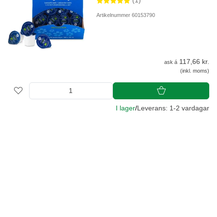
(1)
Artikelnummer 60153790
117,66 kr.
ask á
(inkl. moms)
I lager
/
Leverans: 1-2 vardagar