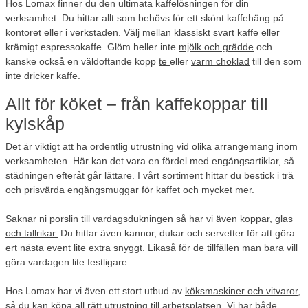
Hos Lomax finner du den ultimata kaffelösningen för din
verksamhet. Du hittar allt som behövs för ett skönt kaffehäng på
kontoret eller i verkstaden. Välj mellan klassiskt svart kaffe eller
krämigt espressokaffe. Glöm heller inte
mjölk och grädde
och
kanske också en väldoftande kopp
te
eller
varm choklad
till den som
inte dricker kaffe.
Allt för köket – från kaffekoppar till
kylskåp
Det är viktigt att ha ordentlig utrustning vid olika arrangemang inom
verksamheten. Här kan det vara en fördel med engångsartiklar, så
städningen efteråt går lättare. I vårt sortiment hittar du bestick i trä
och prisvärda engångsmuggar för kaffet och mycket mer.
Saknar ni porslin till vardagsdukningen så har vi även
koppar, glas
och tallrikar.
Du hittar även kannor, dukar och servetter för att göra
ert nästa event lite extra snyggt. Likaså för de tillfällen man bara vill
göra vardagen lite festligare.
Hos Lomax har vi även ett stort utbud av
köksmaskiner och vitvaror
,
så du kan köpa all rätt utrustning till arbetsplatsen. Vi har både