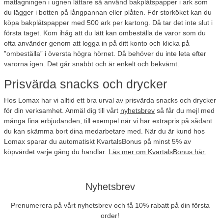
matlagningen i ugnen lättare så använd bakplåtspapper i ark som
du lägger i botten på långpannan eller plåten. För storköket kan du
köpa bakplåtspapper med 500 ark per kartong. Då tar det inte slut i
första taget. Kom ihåg att du lätt kan ombeställa de varor som du
ofta använder genom att logga in på ditt konto och klicka på
”ombeställa” i översta högra hörnet. Då behöver du inte leta efter
varorna igen. Det går snabbt och är enkelt och bekvämt.
Prisvärda snacks och drycker
Hos Lomax har vi alltid ett bra urval av prisvärda snacks och drycker
för din verksamhet. Anmäl dig till vårt
nyhetsbrev
så får du mejl med
många fina erbjudanden, till exempel när vi har extrapris på sådant
du kan skämma bort dina medarbetare med. När du är kund hos
Lomax sparar du automatiskt KvartalsBonus på minst 5% av
köpvärdet varje gång du handlar.
Läs mer om KvartalsBonus här.
Nyhetsbrev
Prenumerera på vårt nyhetsbrev och få 10% rabatt på din första
order!