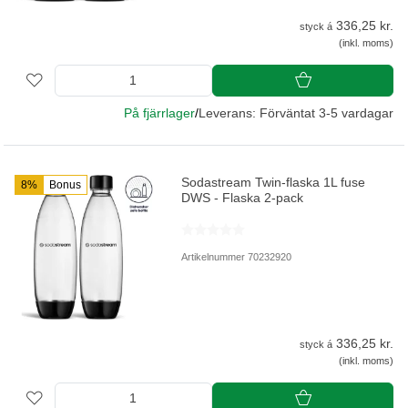
336,25 kr.
styck á
(inkl. moms)
På fjärrlager
/
Leverans: Förväntat 3-5 vardagar
Sodastream Twin-flaska 1L fuse
8%
Bonus
DWS - Flaska 2-pack
Artikelnummer 70232920
336,25 kr.
styck á
(inkl. moms)