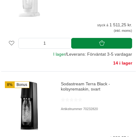
1 511,25 kr.
styck á
(inkl. moms)
I lager
/
Leverans: Förväntat 3-5 vardagar
14 i lager
Sodastream Terra Black -
8%
Bonus
kolsyremaskin, svart
Artikelnummer 70232820