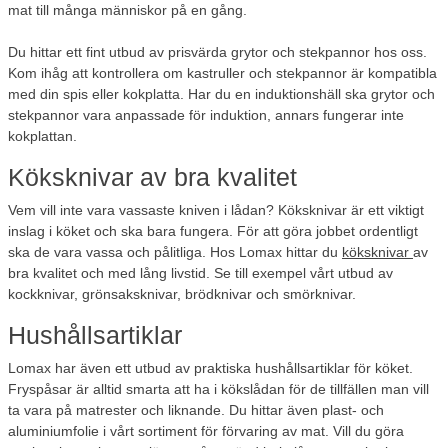
mat till många människor på en gång.
Du hittar ett fint utbud av prisvärda grytor och stekpannor hos oss.
Kom ihåg att kontrollera om kastruller och stekpannor är kompatibla
med din spis eller kokplatta. Har du en induktionshäll ska grytor och
stekpannor vara anpassade för induktion, annars fungerar inte
kokplattan.
Köksknivar av bra kvalitet
Vem vill inte vara vassaste kniven i lådan? Köksknivar är ett viktigt
inslag i köket och ska bara fungera. För att göra jobbet ordentligt
ska de vara vassa och pålitliga. Hos Lomax hittar du
köksknivar
av
bra kvalitet och med lång livstid. Se till exempel vårt utbud av
kockknivar, grönsaksknivar, brödknivar och smörknivar.
Hushållsartiklar
Lomax har även ett utbud av praktiska hushållsartiklar för köket.
Fryspåsar är alltid smarta att ha i kökslådan för de tillfällen man vill
ta vara på matrester och liknande. Du hittar även plast- och
aluminiumfolie i vårt sortiment för förvaring av mat. Vill du göra