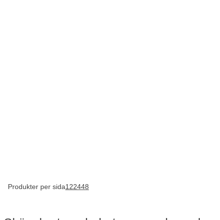
Produkter per sida
12
24
48