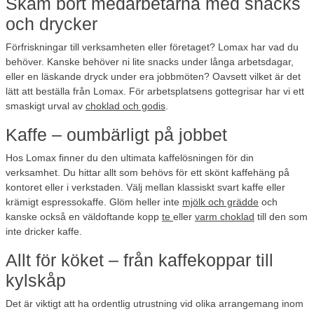
Skäm bort medarbetarna med snacks
och drycker
Förfriskningar till verksamheten eller företaget? Lomax har vad du
behöver. Kanske behöver ni lite snacks under långa arbetsdagar,
eller en läskande dryck under era jobbmöten? Oavsett vilket är det
lätt att beställa från Lomax. För arbetsplatsens gottegrisar har vi ett
smaskigt urval av
choklad och godis
.
Kaffe – oumbärligt på jobbet
Hos Lomax finner du den ultimata kaffelösningen för din
verksamhet. Du hittar allt som behövs för ett skönt kaffehäng på
kontoret eller i verkstaden. Välj mellan klassiskt svart kaffe eller
krämigt espressokaffe. Glöm heller inte
mjölk och grädde
och
kanske också en väldoftande kopp
te
eller
varm choklad
till den som
inte dricker kaffe.
Allt för köket – från kaffekoppar till
kylskåp
Det är viktigt att ha ordentlig utrustning vid olika arrangemang inom