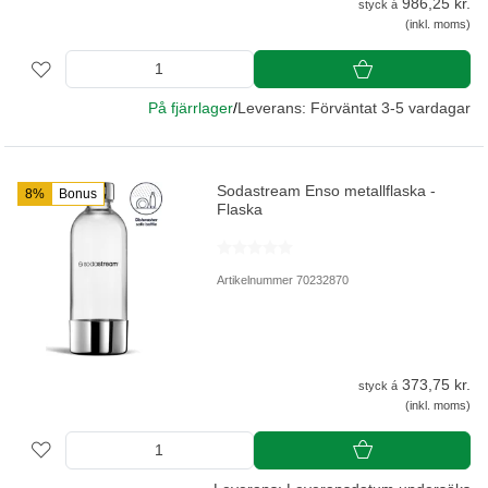
986,25 kr.
styck á
(inkl. moms)
På fjärrlager
/
Leverans: Förväntat 3-5 vardagar
Sodastream Enso metallflaska -
8%
Bonus
Flaska
Artikelnummer 70232870
373,75 kr.
styck á
(inkl. moms)