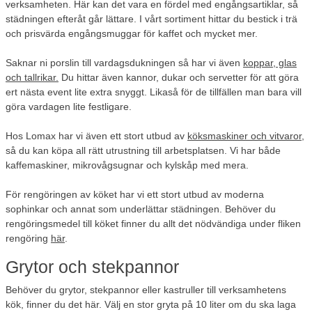
verksamheten. Här kan det vara en fördel med engångsartiklar, så
städningen efteråt går lättare. I vårt sortiment hittar du bestick i trä
och prisvärda engångsmuggar för kaffet och mycket mer.
Saknar ni porslin till vardagsdukningen så har vi även
koppar, glas
och tallrikar.
Du hittar även kannor, dukar och servetter för att göra
ert nästa event lite extra snyggt. Likaså för de tillfällen man bara vill
göra vardagen lite festligare.
Hos Lomax har vi även ett stort utbud av
köksmaskiner och vitvaror
,
så du kan köpa all rätt utrustning till arbetsplatsen. Vi har både
kaffemaskiner, mikrovågsugnar och kylskåp med mera.
För rengöringen av köket har vi ett stort utbud av moderna
sophinkar och annat som underlättar städningen. Behöver du
rengöringsmedel till köket finner du allt det nödvändiga under fliken
rengöring
här
.
Grytor och stekpannor
Behöver du grytor, stekpannor eller kastruller till verksamhetens
kök, finner du det här. Välj en stor gryta på 10 liter om du ska laga