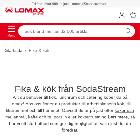
Fri frakt över 999 kr (exkl. moms)
|
Snabb leverans
|
Menu
Startsida
Fika & kök
Fika & kök från SodaStream
Allt du behöver till kök, lunchrum och catering köper du på
Lomax! Hos oss finner du produkter till arbetsplatsens kök, till
fikarummet och till hemmet. Oavsett du är på jakt efter
kakor och
mellanmål
,
kaffe och te
,
porslin
eller
köksutrustning
Læs mere
, så
har vi ett stort utbud som ger dig möjlighet att välja just det du
föredrar.