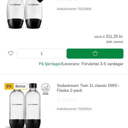
Artikelnummer 70232900
311,25 kr.
styck á
(inkl. moms)
På fjärrlager
/
Leverans: Förväntat 3-5 vardagar
Sodastream Twin 1L classic DWS -
8%
Bonus
Flaska 2-pack
Artikelnummer 70232910