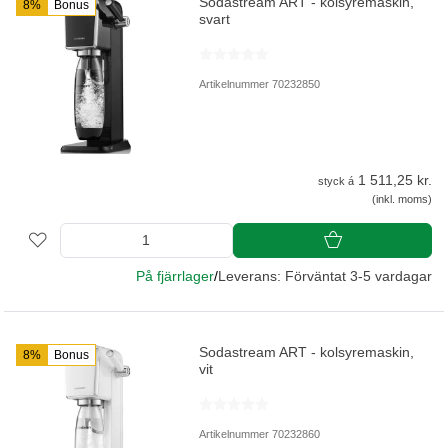
Sodastream ART - kolsyremaskin,
8%
Bonus
svart
Artikelnummer 70232850
1 511,25 kr.
styck á
(inkl. moms)
På fjärrlager
/
Leverans: Förväntat 3-5 vardagar
Sodastream ART - kolsyremaskin,
8%
Bonus
vit
Artikelnummer 70232860