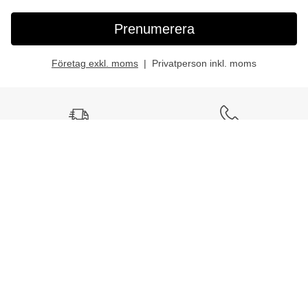
Prenumerera
Företag exkl. moms
Privatperson inkl. moms
Fri frakt
Ring till oss
Vid köp över 999 kr
Tel:
042-400 93 00
Snabb leverans
Mån-fre: 08:30-16:00
Mejla oss
Stort sortiment
Skriv till vår kundtjänst
Mer än 32 000 produkter
E-post:
kundtjanst@lomax.se
Hitta enkelt allt till
arbetsplatsen