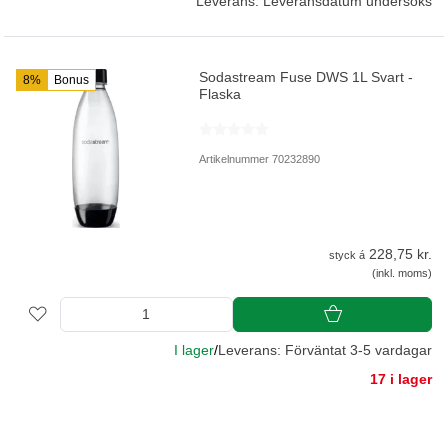
Leverans: Leveransdatum undersöks
Sodastream Fuse DWS 1L Svart -
8%
Bonus
Flaska
Artikelnummer 70232890
228,75 kr.
styck á
(inkl. moms)
I lager
/
Leverans: Förväntat 3-5 vardagar
17 i lager