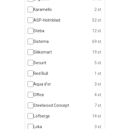
Karamello
2 st.
ASP-Holmblad
52 st.
Steba
12 st.
Sistema
69 st.
Silikomart
19 st.
Securit
5 st.
Red Bull
1 st.
Aqua d'or
3 st.
Office
4 st.
Steelwood Concept
7 st.
Löfbergs
14 st.
Loka
3 st.