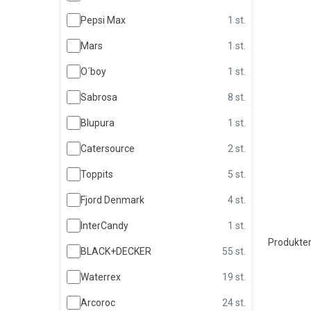
Pepsi Max
1 st.
Mars
1 st.
O´boy
1 st.
Sabrosa
8 st.
Blupura
1 st.
Catersource
2 st.
Toppits
5 st.
Fjord Denmark
4 st.
InterCandy
1 st.
Produkter
BLACK+DECKER
55 st.
Waterrex
19 st.
Arcoroc
24 st.