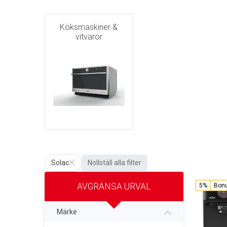
Köksmaskiner &
vitvaror
Solac
Nollställ alla filter
AVGRÄNSA URVAL
5%
Bon
Märke