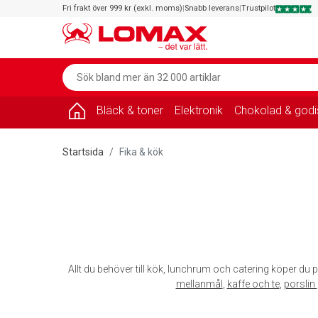
Fri frakt över 999 kr (exkl. moms)
|
Snabb leverans
|
Trustpilot
Bläck & toner
Elektronik
Chokolad & godi
Startsida
Fika & kök
Allt du behöver till kök, lunchrum och catering köper du p
mellanmål
,
kaffe och te
,
porslin