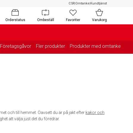
CSR
|
Omtanke
|
Kundtjänst
Orderstatus
Ombeställ
Favoriter
Varukorg
Företagsgåvor
Fler produkter
Produkter med omtanke
met och till hemmet. Oavsett du är på jakt efter
kakor och
ghet att välja just det du föredrar.