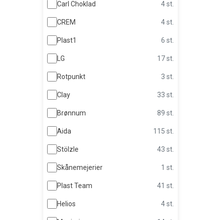
Carl Choklad
4 st.
CREM
4 st.
Plast1
6 st.
LG
17 st.
Rotpunkt
3 st.
Clay
33 st.
Brønnum
89 st.
Aida
115 st.
Stölzle
43 st.
Skånemejerier
1 st.
Plast Team
41 st.
Helios
4 st.