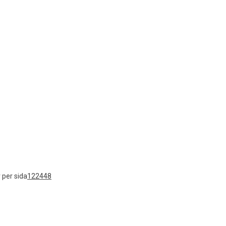
 per sida
12
24
48