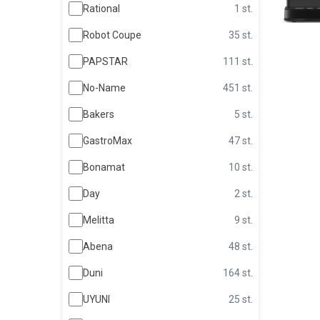
Rational
1 st.
Robot Coupe
35 st.
PAPSTAR
111 st.
No-Name
451 st.
Bakers
5 st.
GastroMax
47 st.
Bonamat
10 st.
Day
2 st.
Melitta
9 st.
Abena
48 st.
Duni
164 st.
UYUNI
25 st.