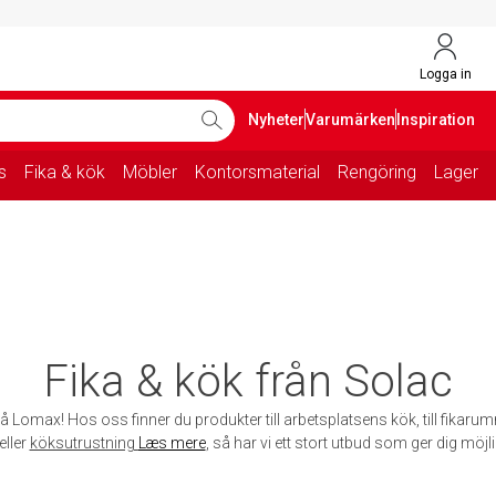
Logga in
Nyheter
Varumärken
Inspiration
s
Fika & kök
Möbler
Kontorsmaterial
Rengöring
Lager
Fika & kök från Solac
å Lomax! Hos oss finner du produkter till arbetsplatsens kök, till fikarum
eller
köksutrustning
Læs mere
, så har vi ett stort utbud som ger dig möjli