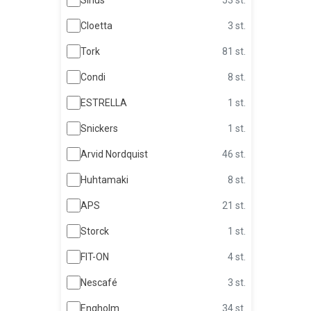
Cloetta
3 st.
Tork
81 st.
Condi
8 st.
ESTRELLA
1 st.
Snickers
1 st.
Arvid Nordquist
46 st.
Huhtamaki
8 st.
APS
21 st.
Storck
1 st.
FIT-ON
4 st.
Nescafé
3 st.
Engholm
34 st.