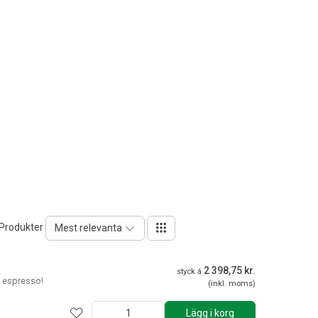
 Produkter
Mest relevanta
2 398,75 kr.
styck á
t espresso!
(inkl. moms)
Lägg i korg