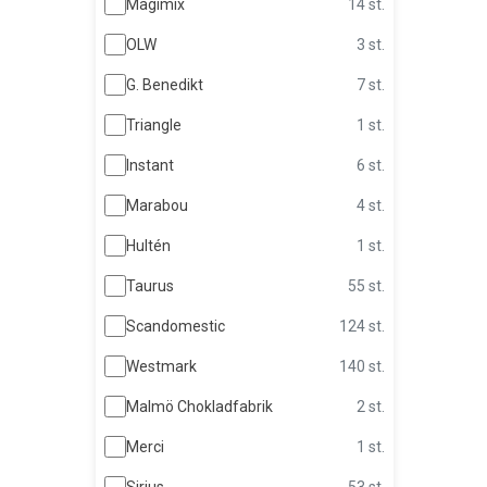
Magimix
14 st.
OLW
3 st.
G. Benedikt
7 st.
Triangle
1 st.
Instant
6 st.
Marabou
4 st.
Hultén
1 st.
Taurus
55 st.
Scandomestic
124 st.
Westmark
140 st.
Malmö Chokladfabrik
2 st.
Merci
1 st.
Sirius
53 st.