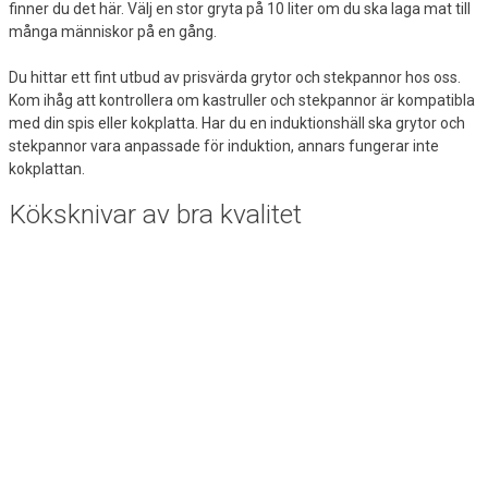
finner du det här. Välj en stor gryta på 10 liter om du ska laga mat till
många människor på en gång.
Du hittar ett fint utbud av prisvärda grytor och stekpannor hos oss.
Kom ihåg att kontrollera om kastruller och stekpannor är kompatibla
med din spis eller kokplatta. Har du en induktionshäll ska grytor och
stekpannor vara anpassade för induktion, annars fungerar inte
kokplattan.
Köksknivar av bra kvalitet
Vem vill inte vara vassaste kniven i lådan? Köksknivar är ett viktigt
inslag i köket och ska bara fungera. För att göra jobbet ordentligt ska
de vara vassa och pålitliga. Hos Lomax hittar du
köksknivar
av bra
kvalitet och med lång livstid. Se till exempel vårt utbud av kockknivar,
grönsaksknivar, brödknivar och smörknivar.
Hushållsartiklar
Lomax har även ett utbud av praktiska hushållsartiklar för köket.
Fryspåsar är alltid smarta att ha i kökslådan för de tillfällen man vill
ta vara på matrester och liknande. Du hittar även plast- och