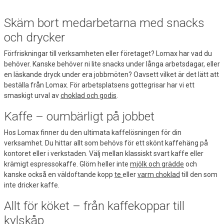
Skäm bort medarbetarna med snacks
och drycker
Förfriskningar till verksamheten eller företaget? Lomax har vad du
behöver. Kanske behöver ni lite snacks under långa arbetsdagar, eller
en läskande dryck under era jobbmöten? Oavsett vilket är det lätt att
beställa från Lomax. För arbetsplatsens gottegrisar har vi ett
smaskigt urval av
choklad och godis
.
Kaffe – oumbärligt på jobbet
Hos Lomax finner du den ultimata kaffelösningen för din
verksamhet. Du hittar allt som behövs för ett skönt kaffehäng på
kontoret eller i verkstaden. Välj mellan klassiskt svart kaffe eller
krämigt espressokaffe. Glöm heller inte
mjölk och grädde
och
kanske också en väldoftande kopp
te
eller
varm choklad
till den som
inte dricker kaffe.
Allt för köket – från kaffekoppar till
kylskåp