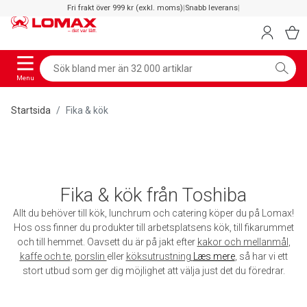
Fri frakt över 999 kr (exkl. moms)
|
Snabb leverans
|
Menu
Startsida
Fika & kök
Fika & kök från Toshiba
Allt du behöver till kök, lunchrum och catering köper du på Lomax!
Hos oss finner du produkter till arbetsplatsens kök, till fikarummet
och till hemmet. Oavsett du är på jakt efter
kakor och mellanmål
,
kaffe och te
,
porslin
eller
köksutrustning
Læs mere
, så har vi ett
stort utbud som ger dig möjlighet att välja just det du föredrar.