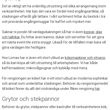
Det är viktigt att ha ordentlig utrustning vid olika arrangemang inom
verksamheten. Här kan det vara en fördel med engångsartiklar, så
städningen efteråt går lättare. I vårt sortiment hittar du bestick i trä
och prisvärda engångsmuggar för kaffet och mycket mer.
Saknar ni porslin till vardagsdukningen så har vi även
koppar, glas
och tallrikar.
Du hittar även kannor, dukar och servetter för att göra
ert nästa event lite extra snyggt. Likaså för de tillfällen man bara vill
göra vardagen lite festligare.
Hos Lomax har vi även ett stort utbud av
köksmaskiner och vitvaror
,
så du kan köpa all rätt utrustning till arbetsplatsen. Vi har både
kaffemaskiner, mikrovågsugnar och kylskåp med mera.
För rengöringen av köket har vi ett stort utbud av moderna sophinkar
och annat som underlättar städningen. Behöver du rengöringsmedel
till köket finner du allt det nödvändiga under fliken rengöring
här
.
Grytor och stekpannor
Behöver du grytor, stekpannor eller kastruller till verksamhetens kök,