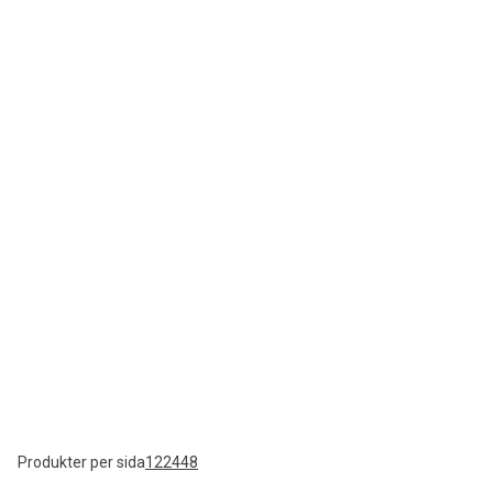
Produkter per sida
12
24
48