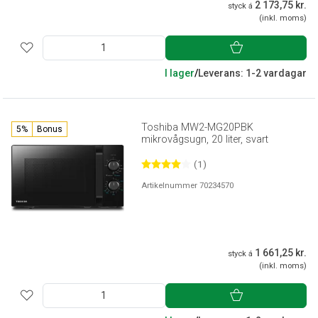
2 173,75 kr.
styck á
(inkl. moms)
I lager
/
Leverans: 1-2 vardagar
Toshiba MW2-MG20PBK
5%
Bonus
mikrovågsugn, 20 liter, svart
(1)
Artikelnummer 70234570
1 661,25 kr.
styck á
(inkl. moms)