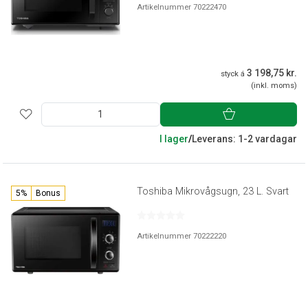
Artikelnummer 70222470
3 198,75 kr.
styck á
(inkl. moms)
I lager
/
Leverans: 1-2 vardagar
Toshiba Mikrovågsugn, 23 L. Svart
5%
Bonus
Artikelnummer 70222220