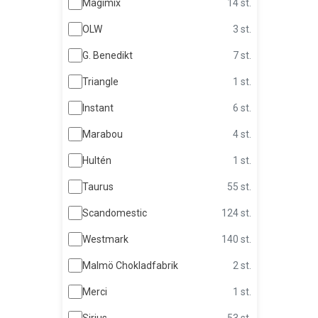
Magimix
14 st.
OLW
3 st.
G. Benedikt
7 st.
Triangle
1 st.
Instant
6 st.
Marabou
4 st.
Hultén
1 st.
Taurus
55 st.
Scandomestic
124 st.
Westmark
140 st.
Malmö Chokladfabrik
2 st.
Merci
1 st.
Sirius
53 st.