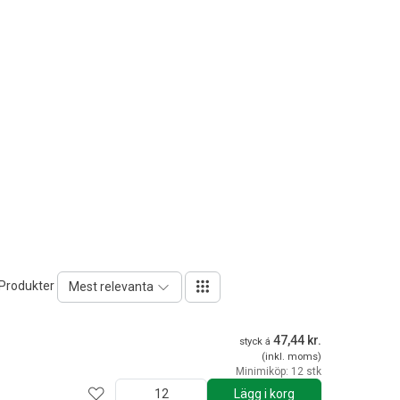
 Produkter
Mest relevanta
47,44 kr.
styck á
(inkl. moms)
Minimiköp: 12 stk
Lägg i korg