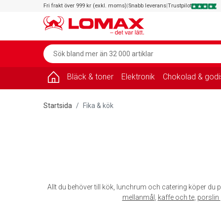
Fri frakt över 999 kr (exkl. moms)
|
Snabb leverans
|
Trustpilot
Bläck & toner
Elektronik
Chokolad & godi
Startsida
Fika & kök
Allt du behöver till kök, lunchrum och catering köper du p
mellanmål
,
kaffe och te
,
porslin