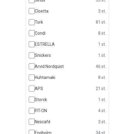
Cloetta
3 st.
Tork
81 st.
Condi
8 st.
ESTRELLA
1 st.
Snickers
1 st.
Arvid Nordquist
46 st.
Huhtamaki
8 st.
APS
21 st.
Storck
1 st.
FIT-ON
4 st.
Nescafé
3 st.
Engholm
34 st.