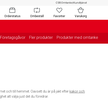
CSR
|
Omtanke
|
Kundtjänst
Orderstatus
Ombeställ
Favoriter
Varukorg
Företagsgåvor
Fler produkter
Produkter med omtanke
met och till hemmet. Oavsett du är på jakt efter
kakor och
ghet att välja just det du föredrar.