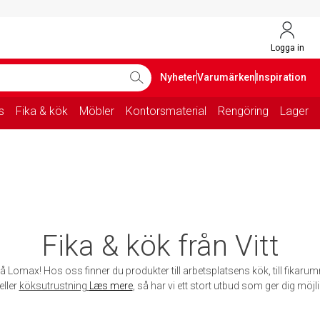
Logga in
Nyheter
Varumärken
Inspiration
s
Fika & kök
Möbler
Kontorsmaterial
Rengöring
Lager
Fika & kök från Vitt
å Lomax! Hos oss finner du produkter till arbetsplatsens kök, till fikarum
eller
köksutrustning
Læs mere
, så har vi ett stort utbud som ger dig möjli