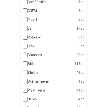
Carl Choklad
4 st.
CREM
4 st.
Plast1
6 st.
LG
17 st.
Rotpunkt
3 st.
Clay
33 st.
Brønnum
89 st.
Aida
115 st.
Stölzle
43 st.
Skånemejerier
1 st.
Plast Team
41 st.
Helios
4 st.