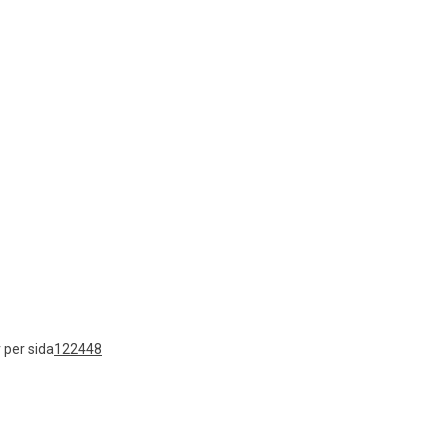
 per sida
12
24
48