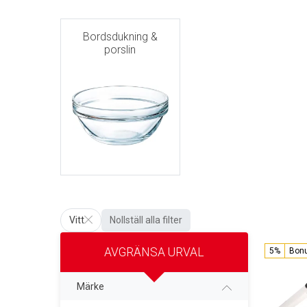
Bordsdukning &
porslin
Vitt
Nollställ alla filter
AVGRÄNSA URVAL
5%
Bon
Märke