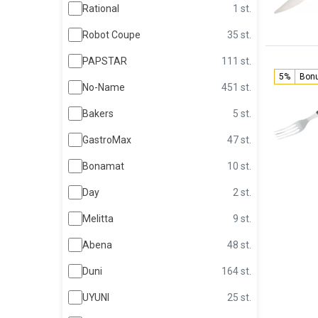
Rational
1 st.
Robot Coupe
35 st.
PAPSTAR
111 st.
5%
Bon
No-Name
451 st.
Bakers
5 st.
GastroMax
47 st.
Bonamat
10 st.
Day
2 st.
Melitta
9 st.
Abena
48 st.
Duni
164 st.
UYUNI
25 st.