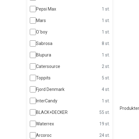
Pepsi Max
1 st.
Mars
1 st.
O´boy
1 st.
Sabrosa
8 st.
Blupura
1 st.
Catersource
2 st.
Toppits
5 st.
Fjord Denmark
4 st.
InterCandy
1 st.
Produkter
BLACK+DECKER
55 st.
Waterrex
19 st.
Arcoroc
24 st.