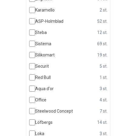
Karamello
2 st.
ASP-Holmblad
52 st.
Steba
12 st.
Sistema
69 st.
Silikomart
19 st.
Securit
5 st.
Red Bull
1 st.
Aqua d'or
3 st.
Office
4 st.
Steelwood Concept
7 st.
Löfbergs
14 st.
Loka
3 st.