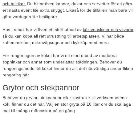
och tallrikar.
Du hittar även kannor, dukar och servetter för att göra
ert nästa event lite extra snyggt. Likaså för de tillfällen man bara vill
göra vardagen lite festligare.
Hos Lomax har vi även ett stort utbud av
köksmaskiner och vitvaror
,
så du kan köpa all rätt utrustning till arbetsplatsen. Vi har både
kaffemaskiner, mikrovågsugnar och kylskåp med mera.
För rengöringen av köket har vi ett stort utbud av moderna
sophinkar och annat som underlättar städningen. Behöver du
rengöringsmedel till köket finner du allt det nödvändiga under fliken
rengöring
här
.
Grytor och stekpannor
Behöver du grytor, stekpannor eller kastruller till verksamhetens
kök, finner du det här. Välj en stor gryta på 10 liter om du ska laga
mat till många människor på en gång.
Du hittar ett fint utbud av prisvärda grytor och stekpannor hos oss.
Kom ihåg att kontrollera om kastruller och stekpannor är kompatibla
med din spis eller kokplatta. Har du en induktionshäll ska grytor och