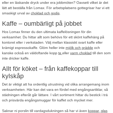
eller en läskande dryck under era jobbmöten? Oavsett vilket är det
lätt att beställa från Lomax. För arbetsplatsens gottegrisar har vi ett
smaskigt urval av
choklad och godis
.
Kaffe – oumbärligt på jobbet
Hos Lomax finner du den ultimata kaffelösningen för din
verksamhet. Du hittar allt som behövs för ett skönt kaffehäng på
kontoret eller i verkstaden. Välj mellan klassiskt svart kaffe eller
krämigt espressokaffe. Glöm heller inte
mjölk och grädde
och
kanske också en väldoftande kopp
te
eller
varm choklad
till den som
inte dricker kaffe.
Allt för köket – från kaffekoppar till
kylskåp
Det är viktigt att ha ordentlig utrustning vid olika arrangemang inom
verksamheten. Här kan det vara en fördel med engångsartiklar, så
städningen efteråt går lättare. I vårt sortiment hittar du bestick i trä
och prisvärda engångsmuggar för kaffet och mycket mer.
Saknar ni porslin till vardagsdukningen så har vi även
koppar, glas