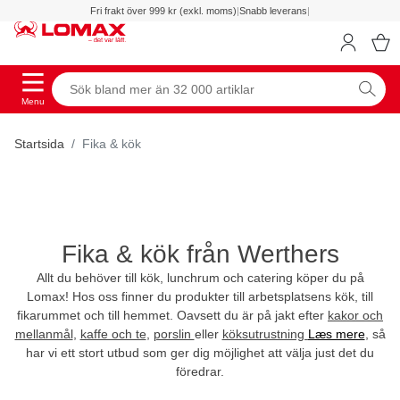
Fri frakt över 999 kr (exkl. moms)
|
Snabb leverans
|
Menu
Startsida
Fika & kök
Fika & kök från Werthers
Allt du behöver till kök, lunchrum och catering köper du på
Lomax! Hos oss finner du produkter till arbetsplatsens kök, till
fikarummet och till hemmet. Oavsett du är på jakt efter
kakor och
mellanmål
,
kaffe och te
,
porslin
eller
köksutrustning
Læs mere
, så
har vi ett stort utbud som ger dig möjlighet att välja just det du
föredrar.