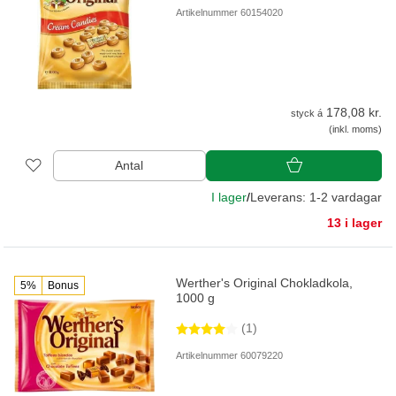
Artikelnummer 60154020
178,08 kr.
styck á
(inkl. moms)
Antal
I lager
/
Leverans: 1-2 vardagar
13 i lager
Werther's Original Chokladkola,
5%
Bonus
1000 g
(1)
Artikelnummer 60079220