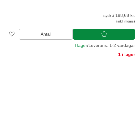
188,68 kr.
styck á
(inkl. moms)
Antal
I lager
/
Leverans: 1-2 vardagar
1 i lager