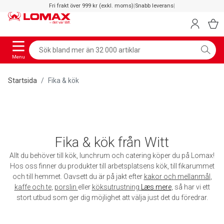
Fri frakt över 999 kr (exkl. moms)
|
Snabb leverans
|
Menu
Startsida
Fika & kök
Fika & kök från Witt
Allt du behöver till kök, lunchrum och catering köper du på Lomax!
Hos oss finner du produkter till arbetsplatsens kök, till fikarummet
och till hemmet. Oavsett du är på jakt efter
kakor och mellanmål
,
kaffe och te
,
porslin
eller
köksutrustning
Læs mere
, så har vi ett
stort utbud som ger dig möjlighet att välja just det du föredrar.