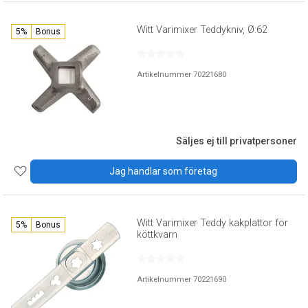
Witt Varimixer Teddykniv, Ø:62
5%
Bonus
Artikelnummer 70221680
Säljes ej till privatpersoner
Jag handlar som företag
Witt Varimixer Teddy kakplattor för
5%
Bonus
köttkvarn
Artikelnummer 70221690