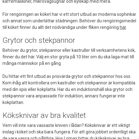
kaffemaskiner, mikrovågsugnar och kylskåp med mera.
För rengöringen av köket har vi ett stort utbud av moderna sophinkar
och annat som underlättar städningen. Behöver du rengöringsmedel
till köket finner du allt det nödvändiga under fliken rengöring
här
.
Grytor och stekpannor
Behöver du grytor, stekpannor eller kastruller till verksamhetens kök,
finner du det här. Välj en stor gryta på 10 liter om du ska laga mat till
många människor på en gång.
Du hittar ett fint utbud av prisvärda grytor och stekpannor hos oss.
Kom ihåg att kontrollera om kastruller och stekpannor är kompatibla
med din spis eller kokplatta. Har du en induktionshäll ska grytor och
stekpannor vara anpassade för induktion, annars fungerar inte
kokplattan.
Köksknivar av bra kvalitet
Vem vill inte vara vassaste kniven i lådan? Köksknivar är ett viktigt
inslag i köket och ska bara fungera. För att göra jobbet ordentligt ska
de vara vassa och pålitliga. Hos Lomax hittar du
köksknivar
av bra