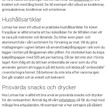
kvalitet och med lång livstid. Se till exempel vårt utbud av kockknivar,
grönsaksknivar, brödknivar och smörknivar.
Hushållsartiklar
Lomax har även ett utbud av praktiska hushållsartiklar för köket.
Fryspåsar är alltid smarta att ha i kökslådan för de tillfällen man vill
ta vara på matrester och liknande. Du hittar även plast- och
aluminiumfolie i vårt sortiment för förvaring av mat. Vill du göra
matlagningen i ugnen lättare så använd bakplåtspapper i ark som du
lägger i botten på långpannan eller plåten. För storköket kan du köpa
bakplåtspapper med 500 ark per kartong. Då tar det inte slut i första
taget. Kom ihåg att du lätt kan ombeställa de varor som du ofta
använder genom att logga in på ditt konto och klicka på ”ombeställa”
i översta högra hörnet. Då behöver du inte leta efter varorna igen.
Det går snabbt och är enkelt och bekvämt.
Prisvärda snacks och drycker
Hos Lomax har vi alltid ett bra urval av prisvärda snacks och drycker
för din verksamhet. Anmäl dig till vårt
nyhetsbrev
så får du mejl med
många fina erbjudanden, till exempel när vi har extrapris på sådant