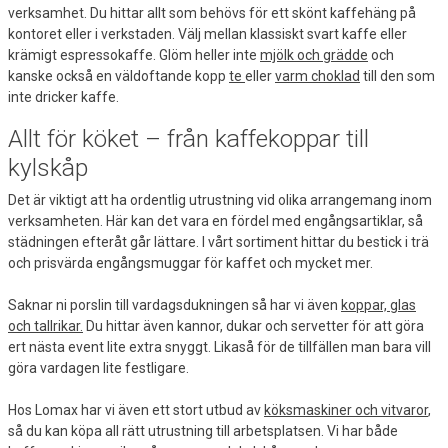
verksamhet. Du hittar allt som behövs för ett skönt kaffehäng på
kontoret eller i verkstaden. Välj mellan klassiskt svart kaffe eller
krämigt espressokaffe. Glöm heller inte
mjölk och grädde
och
kanske också en väldoftande kopp
te
eller
varm choklad
till den som
inte dricker kaffe.
Allt för köket – från kaffekoppar till
kylskåp
Det är viktigt att ha ordentlig utrustning vid olika arrangemang inom
verksamheten. Här kan det vara en fördel med engångsartiklar, så
städningen efteråt går lättare. I vårt sortiment hittar du bestick i trä
och prisvärda engångsmuggar för kaffet och mycket mer.
Saknar ni porslin till vardagsdukningen så har vi även
koppar, glas
och tallrikar.
Du hittar även kannor, dukar och servetter för att göra
ert nästa event lite extra snyggt. Likaså för de tillfällen man bara vill
göra vardagen lite festligare.
Hos Lomax har vi även ett stort utbud av
köksmaskiner och vitvaror
,
så du kan köpa all rätt utrustning till arbetsplatsen. Vi har både