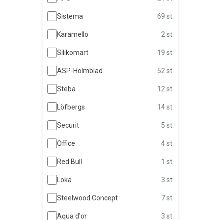
Sistema
69 st.
Karamello
2 st.
Silikomart
19 st.
ASP-Holmblad
52 st.
Steba
12 st.
Löfbergs
14 st.
Securit
5 st.
Office
4 st.
Red Bull
1 st.
Loka
3 st.
Steelwood Concept
7 st.
Aqua d'or
3 st.