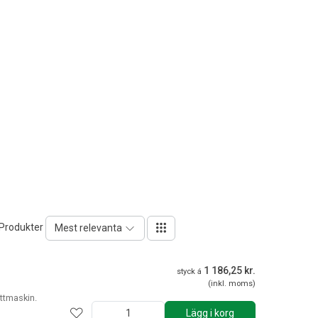
 Produkter
Mest relevanta
1 186,25 kr.
styck á
(inkl. moms)
ttmaskin.
Lägg i korg