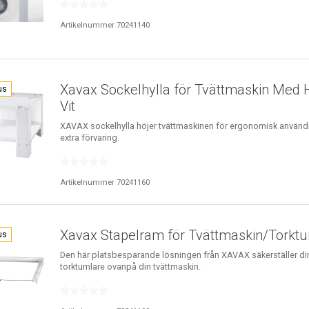
Artikelnummer 70241140
Xavax Sockelhylla för Tvättmaskin Med H
us
Vit
XAVAX sockelhylla höjer tvättmaskinen för ergonomisk använ
extra förvaring.
Artikelnummer 70241160
Xavax Stapelram för Tvättmaskin/Torkt
us
Den här platsbesparande lösningen från XAVAX säkerställer di
torktumlare ovanpå din tvättmaskin.