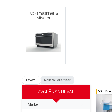
Köksmaskiner &
vitvaror
Xavax
Nollställ alla filter
AVGRÄNSA URVAL
5%
Bon
Märke