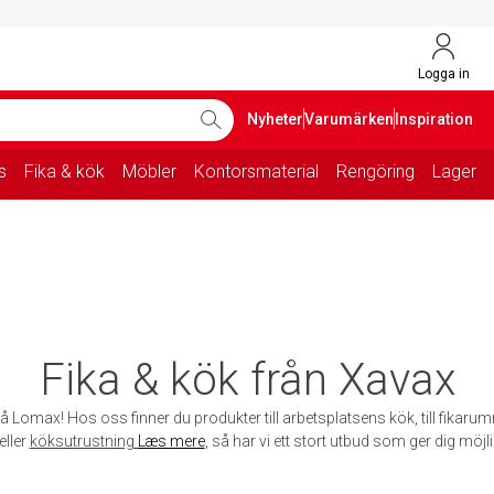
Logga in
Nyheter
Varumärken
Inspiration
s
Fika & kök
Möbler
Kontorsmaterial
Rengöring
Lager
Fika & kök från Xavax
å Lomax! Hos oss finner du produkter till arbetsplatsens kök, till fikarum
eller
köksutrustning
Læs mere
, så har vi ett stort utbud som ger dig möjli