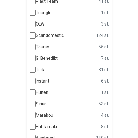
Plast Team
41 st.
Triangle
1 st.
OLW
3 st.
Scandomestic
124 st.
Taurus
55 st.
G. Benedikt
7 st.
Tork
81 st.
Instant
6 st.
Hultén
1 st.
Sirius
53 st.
Marabou
4 st.
Huhtamaki
8 st.
Westmark
140 st.