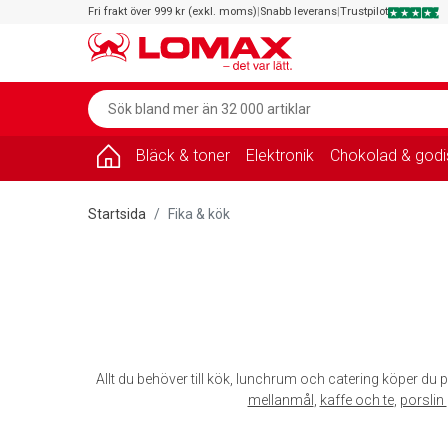
Fri frakt över 999 kr (exkl. moms)
|
Snabb leverans
|
Trustpilot
Bläck & toner
Elektronik
Chokolad & godi
Startsida
Fika & kök
Allt du behöver till kök, lunchrum och catering köper du p
mellanmål
,
kaffe och te
,
porslin