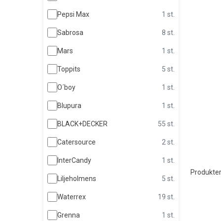
Pepsi Max
1 st.
Sabrosa
8 st.
Mars
1 st.
Toppits
5 st.
O´boy
1 st.
Blupura
1 st.
BLACK+DECKER
55 st.
Catersource
2 st.
InterCandy
1 st.
Produkter
Liljeholmens
5 st.
Waterrex
19 st.
Grenna
1 st.