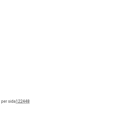
 per sida
12
24
48