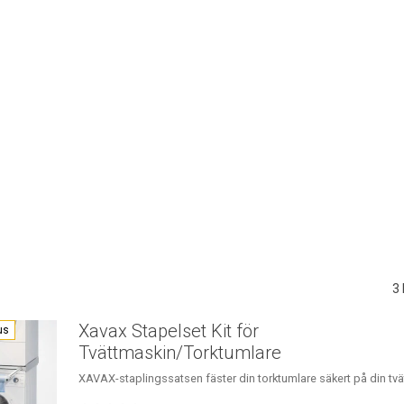
3
Xavax Stapelset Kit för
us
Tvättmaskin/Torktumlare
XAVAX-staplingssatsen fäster din torktumlare säkert på din tvä