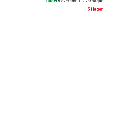
I lager
/
Leverans: 1-2 vardagar
5 i lager