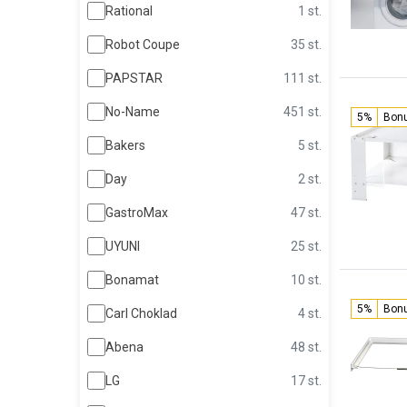
Rational
1 st.
Robot Coupe
35 st.
PAPSTAR
111 st.
No-Name
451 st.
5%
Bon
Bakers
5 st.
Day
2 st.
GastroMax
47 st.
UYUNI
25 st.
Bonamat
10 st.
5%
Bon
Carl Choklad
4 st.
Abena
48 st.
LG
17 st.