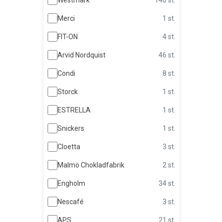
Merci
1 st.
FIT-ON
4 st.
Arvid Nordquist
46 st.
Condi
8 st.
Storck
1 st.
ESTRELLA
1 st.
Snickers
1 st.
Cloetta
3 st.
Malmö Chokladfabrik
2 st.
Engholm
34 st.
Nescafé
3 st.
APS
21 st.