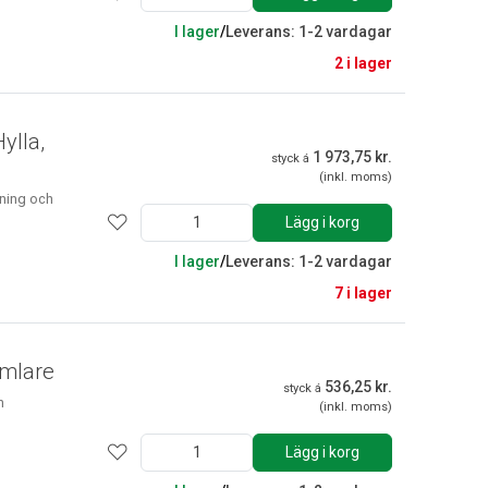
I lager
/
Leverans: 1-2 vardagar
2 i lager
ylla,
1 973,75 kr.
styck á
(inkl. moms)
dning och
Lägg i korg
I lager
/
Leverans: 1-2 vardagar
7 i lager
umlare
536,25 kr.
styck á
n
(inkl. moms)
Lägg i korg