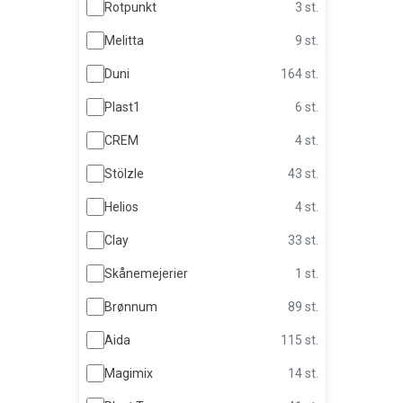
Rotpunkt
3 st.
Melitta
9 st.
Duni
164 st.
Plast1
6 st.
CREM
4 st.
Stölzle
43 st.
Helios
4 st.
Clay
33 st.
Skånemejerier
1 st.
Brønnum
89 st.
Aida
115 st.
Magimix
14 st.