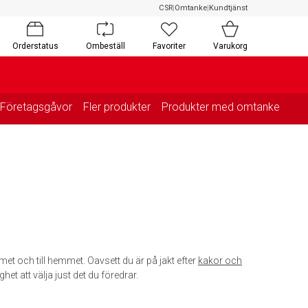
CSR
|
Omtanke
|
Kundtjänst
Orderstatus
Ombeställ
Favoriter
Varukorg
Företagsgåvor
Fler produkter
Produkter med omtanke
met och till hemmet. Oavsett du är på jakt efter
kakor och
ghet att välja just det du föredrar.