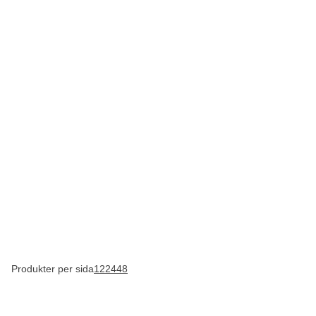
Produkter per sida
12
24
48