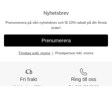
Nyhetsbrev
Prenumerera på vårt nyhetsbrev och få 10% rabatt på din första
order!
Prenumerera
Företag exkl. moms
Privatperson inkl. moms
Fri frakt
Ring till oss
Vid köp över 999 kr
Tel:
042-400 93 00
Snabb leverans
Mån-fre: 08:30-16:00