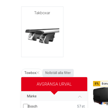
Takboxar
Towbox
Nollställ alla filter
AVGRÄNSA URVAL
8%
Bon
Märke
Bosch
57 st.