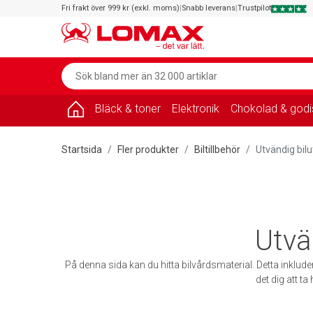
Fri frakt över 999 kr (exkl. moms)
|
Snabb leverans
|
Trustpilot
Bläck & toner
Elektronik
Chokolad & godi
Startsida
Fler produkter
Biltillbehör
Utvändig bilu
Utvä
På denna sida kan du hitta bilvårdsmaterial. Detta inklud
det dig att t