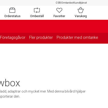
CSR
|
Omtanke
|
Kundtjänst
Orderstatus
Ombeställ
Favoriter
Varukorg
Företagsgåvor
Fler produkter
Produkter med omtanke
owbox
 sladd, adaptrar och mycket mer. Med denna bilvård hjälper
sporterar den.