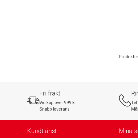
Produkter
Fri frakt
Ri
Vid köp över 999 kr
Tel
Snabb leverans
Mån
Kundtjänst
Mina s