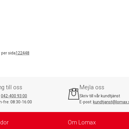
 per sida
12
24
48
ng till oss
Mejla oss
:
042-400 93 00
Skriv till vår kundtjänst
-fre: 08:30-16:00
E-post:
kundtjanst@lomax.
idor
Om Lomax