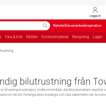
Logga in
Nyheter
Varumärken
Inspiration
s
Fika & kök
Möbler
Kontorsmaterial
Rengöring
Lager
trustning
ndig bilutrustning från T
erar till exempel isskrapor, nödbromstrådar, däcktrycksmätare, elastisk
a hand om din bil, förlänga dess livslängd och öka säkerheten när du tran