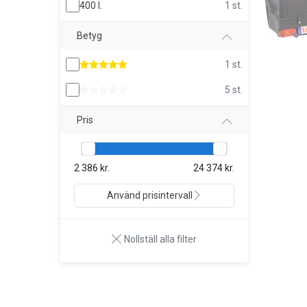
400 l.
1 st.
Betyg
1 st.
5 st.
Pris
2 386 kr.
24 374 kr.
Använd prisintervall
Nollställ alla filter