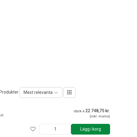
 Produkter
Mest relevanta
22 748,75 kr.
styck á
tet
(inkl. moms)
Lägg i korg