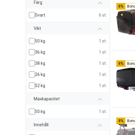
Färg
8%
Bon
Svart
6 st.
Vikt
50 kg
1 st.
36 kg
1 st.
38 kg
1 st.
8%
Bon
26 kg
1 st.
52 kg
1 st.
Maxkapacitet
50 kg
1 st.
8%
Bon
Innehåll