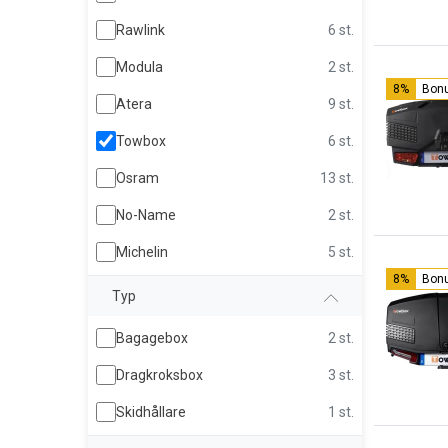
Rawlink
6 st.
Modula
2 st.
8%
Bon
Atera
9 st.
Towbox
6 st.
Osram
13 st.
No-Name
2 st.
Michelin
5 st.
8%
Bon
Typ
Bagagebox
2 st.
Dragkroksbox
3 st.
Skidhållare
1 st.