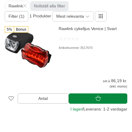
Rawlink
Nollställ alla filter
1 Produkter
Filter (1)
Mest relevanta
Rawlink cykelljus Venice | Svart
5%
Bonus
Artikelnummer 3517670
86,19 kr.
set á
(inkl. moms)
Antal
I lager
/
Leverans: 1-2 vardagar