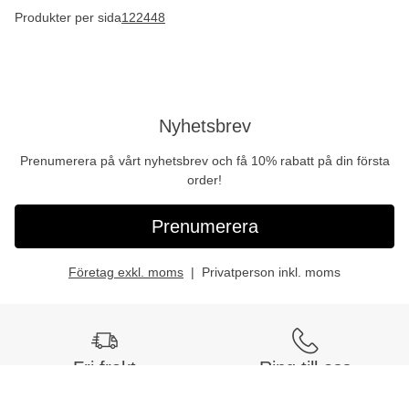
Produkter per sida
12
24
48
Nyhetsbrev
Prenumerera på vårt nyhetsbrev och få 10% rabatt på din första
order!
Prenumerera
Företag exkl. moms
Privatperson inkl. moms
Fri frakt
Ring till oss
Vid köp över 999 kr
Tel:
042-400 93 00