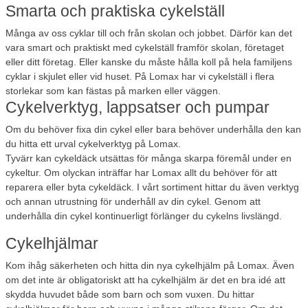
Smarta och praktiska cykelställ
Många av oss cyklar till och från skolan och jobbet. Därför kan det
vara smart och praktiskt med cykelställ framför skolan, företaget
eller ditt företag. Eller kanske du måste hålla koll på hela familjens
cyklar i skjulet eller vid huset. På Lomax har vi cykelställ i flera
storlekar som kan fästas på marken eller väggen.
Cykelverktyg, lappsatser och pumpar
Om du behöver fixa din cykel eller bara behöver underhålla den kan
du hitta ett urval cykelverktyg på Lomax.
Tyvärr kan cykeldäck utsättas för många skarpa föremål under en
cykeltur. Om olyckan inträffar har Lomax allt du behöver för att
reparera eller byta cykeldäck. I vårt sortiment hittar du även verktyg
och annan utrustning för underhåll av din cykel. Genom att
underhålla din cykel kontinuerligt förlänger du cykelns livslängd.
Cykelhjälmar
Kom ihåg säkerheten och hitta din nya cykelhjälm på Lomax. Även
om det inte är obligatoriskt att ha cykelhjälm är det en bra idé att
skydda huvudet både som barn och som vuxen. Du hittar