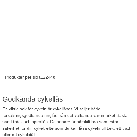
Produkter per sida
12
24
48
Godkända cykellås
En viktig sak för cykeln är cykellåset. Vi säljer både
försäkringsgodkända ringlås från det välkända varumärket Basta
samt tråd- och spirallås. De senare är särskilt bra som extra
säkerhet för din cykel, eftersom du kan låsa cykeln till t.ex. ett träd
eller ett cykelställ.