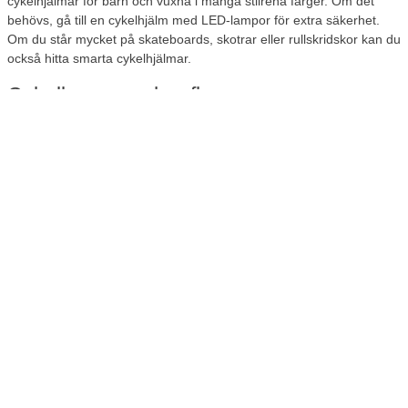
cykelhjälmar för barn och vuxna i många stilrena färger. Om det
behövs, gå till en cykelhjälm med LED-lampor för extra säkerhet.
Om du står mycket på skateboards, skotrar eller rullskridskor kan du
också hitta smarta cykelhjälmar.
Cykellampor och reflexer
I Danmark har vi många mörka timmar under året. Om du är en av
dem som använder din cykel året runt, kom ihåg de lagstadgade
cykellamporna. På Lomax hittar du cykelljus som är lätta att
montera. Ficklampor med både blinkande och konstant ljus och
ficklampor som är lätta att ta med sig i fickan eller väskan.
Genom att använda en reflekterande väst och reflekterande tejp när
du rör dig på din cykel kan du skapa extra säkerhet i trafiken.
Extra utrustning för din cykel
I vårt urval av cykeldelar hittar du extra utrustning till din cykel. Här
kan du t.ex. hitta klockor, sadelöverdrag och mobilhållare.
Bra pris på cykelutrustning
Hos Lomax hittar du alltid bra erbjudanden på cykelutrustning. Både