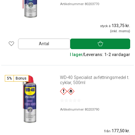
Artikelnummer 80203770
133,75 kr.
styck á
(inkl. moms)
Antal
I lager
/
Leverans: 1-2 vardagar
WD-40 Specialist avfettningsmedel t.
5%
Bonus
cyklar, 500ml
Artikelnummer 80203790
177,50 kr.
från