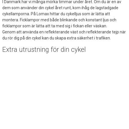
I Danmark har vi många mörka timmar under året. Om du är en av
dem som använder din cykel året runt, kom ihåg de lagstadgade
cykellamporna. På Lomax hittar du cykelljus som är lätta att
montera. Ficklampor med både blinkande och konstant ljus och
ficklampor som är lätta att ta med sig i fickan eller väskan.
Genom att använda en reflekterande väst och reflekterande tejp när
du rör dig på din cykel kan du skapa extra säkerhet i trafiken.
Extra utrustning för din cykel
I vårt urval av cykeldelar hittar du extra utrustning till din cykel. Här
kan du t.ex. hitta klockor, sadelöverdrag och mobilhållare.
Bra pris på cykelutrustning
Hos Lomax hittar du alltid bra erbjudanden på cykelutrustning. Både i
små och stora mängder. Beställ din cykelutrustning online för ditt
hem eller företag till billiga priser. Ju större kvantiteter du köper,
desto mer sparar du på cykelutrustning.
Registrera dig för vårt nyhetsbrev och få ett mejl när vi har
erbjudanden på cykelutrustning.
När du är kund hos Lomax sparar du automatiskt KvartalsBonus, till
minst 5% av värdet på ditt köp, varje gång du handlar i Lomax.