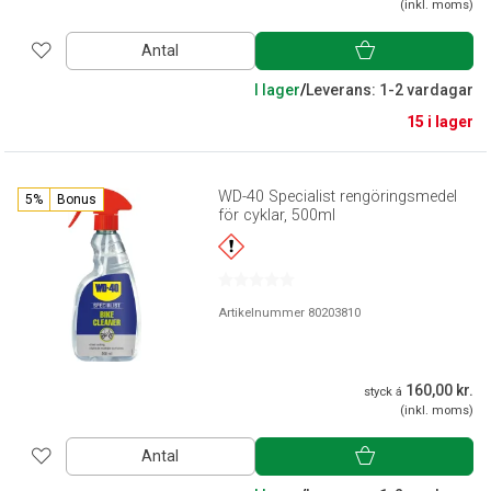
(inkl. moms)
Antal
I lager
/
Leverans: 1-2 vardagar
15 i lager
WD-40 Specialist rengöringsmedel
5%
Bonus
för cyklar, 500ml
Artikelnummer 80203810
160,00 kr.
styck á
(inkl. moms)
Antal