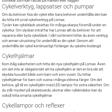
storlekar som kan fästas på marken eller väggen.
Cykelverktyg, lappsatser och pumpar
Om du behöver fixa din cykel eller bara behöver underhålla den kan
du hitta ett urval cykelverktyg på Lomax.
Tyvärr kan cykeldäck utsättas för många skarpa föremål under en
cykeltur. Om olyckan inträffar har Lomax allt du behöver för att
reparera eller byta cykeldäck. I vårt sortiment hittar du även verktyg
och annan utrustning för underhåll av din cykel. Genom att
underhålla din cykel kontinuerligt förlänger du cykelns livslängd.
Cykelhjälmar
Kom ihåg säkerheten och hitta din nya cykelhjälm på Lomax. Även
om det inte är obligatoriskt att ha cykelhjälm är det en bra idé att
skydda huvudet både som barn och som vuxen. Du hittar
cykelhjälmar för barn och vuxna i många stilrena färger. Om det
behövs, gå till en cykelhjälm med LED-lampor för extra säkerhet. Om
du står mycket på skateboards, skotrar eller rullskridskor kan du
också hitta smarta cykelhjälmar.
Cykellampor och reflexer