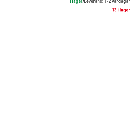
I lager
/
Leverans: 1-2 vardagar
13 i lager