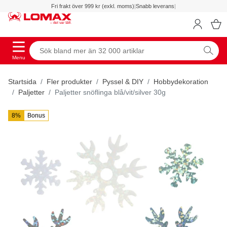
Fri frakt över 999 kr (exkl. moms)
|
Snabb leverans
|
Menu
Startsida
Fler produkter
Pyssel & DIY
Hobbydekoration
Paljetter
Paljetter snöflinga blå/vit/silver 30g
8%
Bonus