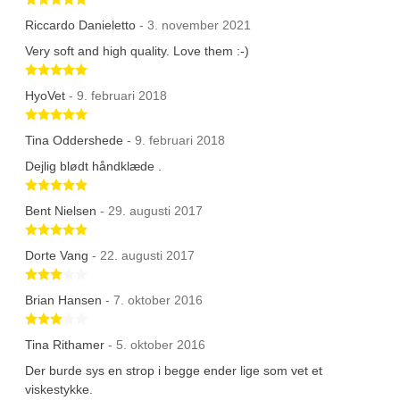
Riccardo Danieletto
- 3. november 2021
Very soft and high quality. Love them :-)
Betygsatt 5 av 5 stjärnor
HyoVet
- 9. februari 2018
Betygsatt 5 av 5 stjärnor
Tina Oddershede
- 9. februari 2018
Dejlig blødt håndklæde .
Betygsatt 5 av 5 stjärnor
Bent Nielsen
- 29. augusti 2017
Betygsatt 5 av 5 stjärnor
Dorte Vang
- 22. augusti 2017
Betygsatt 3 av 5 stjärnor
Brian Hansen
- 7. oktober 2016
Betygsatt 3 av 5 stjärnor
Tina Rithamer
- 5. oktober 2016
Der burde sys en strop i begge ender lige som vet et
viskestykke.