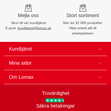
Mejla oss
Stort sortiment
Skriv till vår kundtjänst
Mer än 32 000 produkter
E-post:
kundtjanst@lomax.se
Hitta enkelt allt till
arbetsplatsen
Kundtjänst
Mina sidor
Om Lomax
Trovärdighet
Trygg E-handel
Säkra betalningar