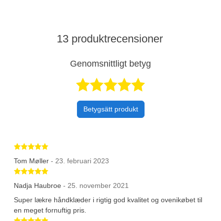
13 produktrecensioner
Genomsnittligt betyg
Betygsatt 4,7 a
Betygsätt produkt
Betygsatt 5 av 5 stjärnor
Tom Møller
- 23. februari 2023
Betygsatt 5 av 5 stjärnor
Nadja Haubroe
- 25. november 2021
Super lækre håndklæder i rigtig god kvalitet og ovenikøbet til
en meget fornuftig pris.
Betygsatt 5 av 5 stjärnor