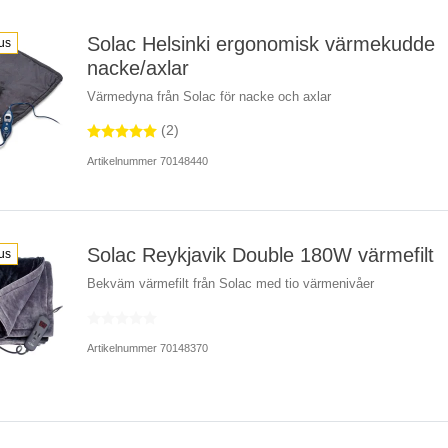
Solac Helsinki ergonomisk värmekudde
us
nacke/axlar
Värmedyna från Solac för nacke och axlar
(2)
Artikelnummer 70148440
Solac Reykjavik Double 180W värmefilt
us
Bekväm värmefilt från Solac med tio värmenivåer
Artikelnummer 70148370