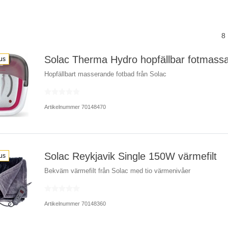
8
Solac Therma Hydro hopfällbar fotmass
us
Hopfällbart masserande fotbad från Solac
Artikelnummer 70148470
Solac Reykjavik Single 150W värmefilt
us
Bekväm värmefilt från Solac med tio värmenivåer
Artikelnummer 70148360