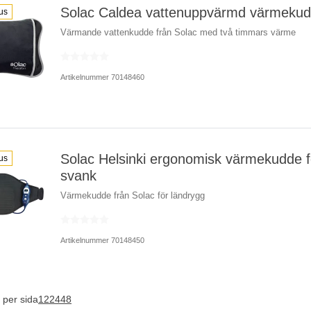
Solac Caldea vattenuppvärmd värmeku
us
Värmande vattenkudde från Solac med två timmars värme
Artikelnummer 70148460
Solac Helsinki ergonomisk värmekudde f
us
svank
Värmekudde från Solac för ländrygg
Artikelnummer 70148450
 per sida
12
24
48