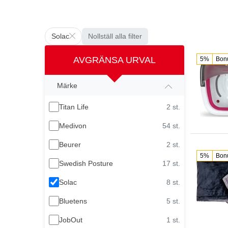
Solac
Nollställ alla filter
AVGRÄNSA URVAL
5%
Bon
Märke
Titan Life
2 st.
Medivon
54 st.
Beurer
2 st.
5%
Bon
Swedish Posture
17 st.
Solac
8 st.
Bluetens
5 st.
JobOut
1 st.