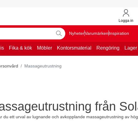
Logga in
Nyheter
Varumärken
Inspiration
is
Fika & kök
Möbler
Kontorsmaterial
Rengöring
Lager
ersonvård
Massageutrustning
ssageutrustning från So
ar du ett urval av lugnande och avkopplande massageutrustning av hög 