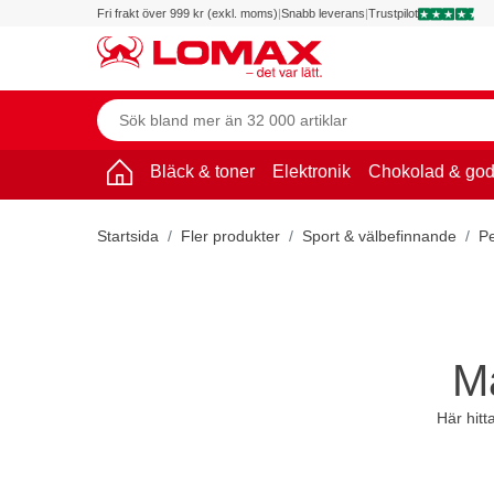
Fri frakt över 999 kr (exkl. moms)
|
Snabb leverans
|
Trustpilot
Bläck & toner
Elektronik
Chokolad & god
Startsida
Fler produkter
Sport & välbefinnande
P
Ma
Här hitt