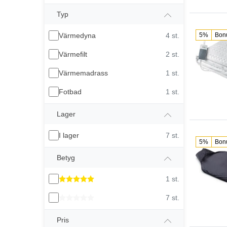
Typ
Värmedyna
4 st.
5%
Bon
Värmefilt
2 st.
Värmemadrass
1 st.
Fotbad
1 st.
Lager
I lager
7 st.
5%
Bon
Betyg
1 st.
7 st.
Pris