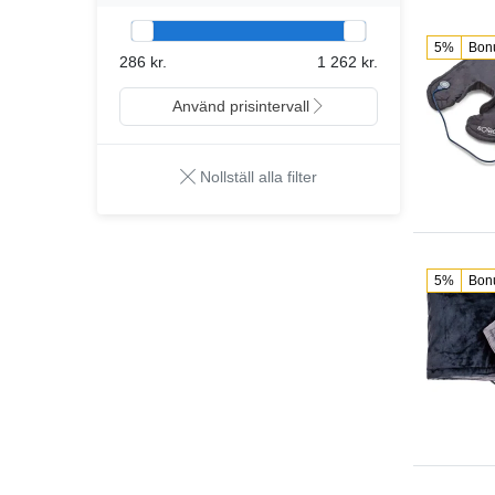
5%
Bon
286 kr.
1 262 kr.
Använd prisintervall
Nollställ alla filter
5%
Bon