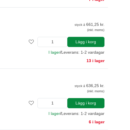
661,25 kr.
styck á
(inkl. moms)
Lägg i korg
I lager
/
Leverans: 1-2 vardagar
13 i lager
636,25 kr.
styck á
(inkl. moms)
Lägg i korg
I lager
/
Leverans: 1-2 vardagar
6 i lager