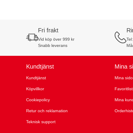
Fri frakt
Ri
Vid köp över 999 kr
Tel
Snabb leverans
Mån
Kundtjänst
Mina s
Kundtjänst
Mina sido
Köpvillkor
Favoritlis
Cookiepolicy
Mina kun
Retur och reklamation
Orderhist
Teknisk support