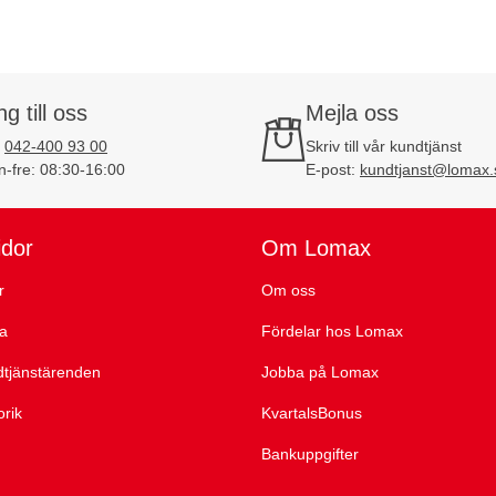
ng till oss
Mejla oss
:
042-400 93 00
Skriv till vår kundtjänst
-fre: 08:30-16:00
E-post:
kundtjanst@lomax.
idor
Om Lomax
r
Om oss
ta
Fördelar hos Lomax
dtjänstärenden
Jobba på Lomax
orik
KvartalsBonus
Bankuppgifter