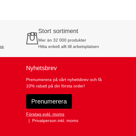
Stort sortiment
Mer än 32 000 produkter
se
Hitta enkelt allt till arbetsplatsen
Nyhetsbrev
Prenumerera på vårt nyhetsbrev och få
10% rabatt på din första order!
Prenumerera
Företag exkl. moms
Privatperson inkl. moms