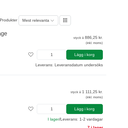
 Produkter
Mest relevanta
age
886,25 kr.
styck á
(inkl. moms)
Lägg i korg
Leverans: Leveransdatum undersöks
1 111,25 kr.
styck á
(inkl. moms)
Lägg i korg
I lager
/
Leverans: 1-2 vardagar
7 i lager