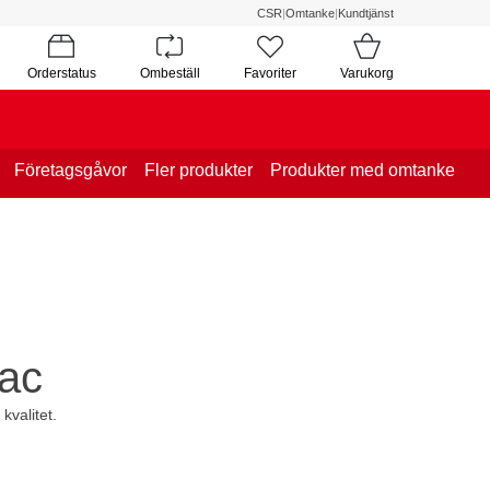
CSR
|
Omtanke
|
Kundtjänst
Orderstatus
Ombeställ
Favoriter
Varukorg
Företagsgåvor
Fler produkter
Produkter med omtanke
lac
kvalitet.