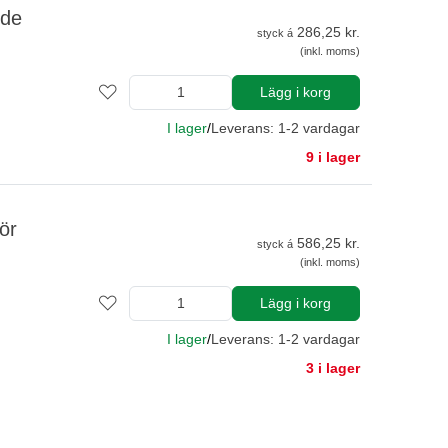
dde
286,25 kr.
styck á
(inkl. moms)
Lägg i korg
I lager
/
Leverans: 1-2 vardagar
9 i lager
ör
586,25 kr.
styck á
(inkl. moms)
Lägg i korg
I lager
/
Leverans: 1-2 vardagar
3 i lager