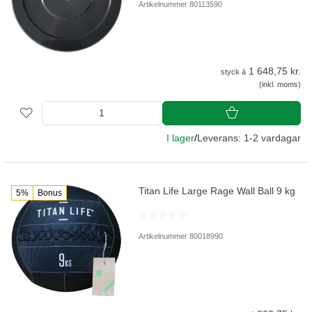
Artikelnummer 80113590
1 648,75 kr.
styck á
(inkl. moms)
I lager
/
Leverans: 1-2 vardagar
Titan Life Large Rage Wall Ball 9 kg
5%
Bonus
Artikelnummer 80018990