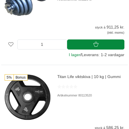
911,25 kr.
styck á
(inkl. moms)
I lager
/
Leverans: 1-2 vardagar
Titan Life viktskiva | 10 kg | Gummi
5%
Bonus
Artikelnummer 80113520
586,25 kr.
styck á