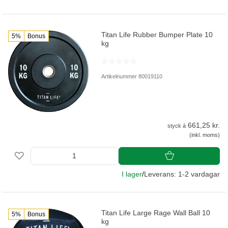
Titan Life Rubber Bumper Plate 10
5%
Bonus
kg
Artikelnummer 80019110
661,25 kr.
styck á
(inkl. moms)
I lager
/
Leverans: 1-2 vardagar
Titan Life Large Rage Wall Ball 10
5%
Bonus
kg