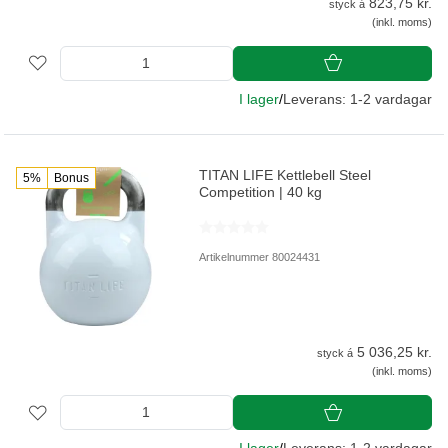
823,75 kr.
styck á
(inkl. moms)
I lager
/
Leverans: 1-2 vardagar
TITAN LIFE Kettlebell Steel
5%
Bonus
Competition | 40 kg
Artikelnummer 80024431
5 036,25 kr.
styck á
(inkl. moms)