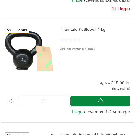
I lager
/
Leverans: 1-2 vardagar
11 i lager
Titan Life Kettlebell 4 kg
5%
Bonus
Artikelnummer 80019030
215,00 kr.
styck á
(inkl. moms)
I lager
/
Leverans: 1-2 vardagar
Titan Life Essential II träningsbänk