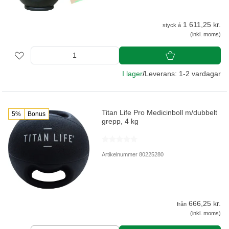
1 611,25 kr.
styck á
(inkl. moms)
I lager
/
Leverans: 1-2 vardagar
Titan Life Pro Medicinboll m/dubbelt
5%
Bonus
grepp, 4 kg
Artikelnummer 80225280
666,25 kr.
från
(inkl. moms)