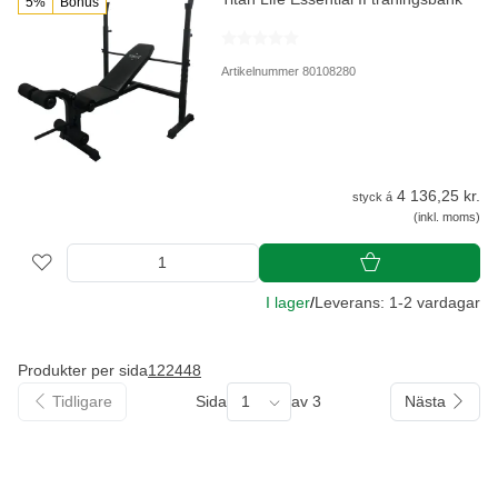
5%
Bonus
Artikelnummer 80108280
4 136,25 kr.
styck á
(inkl. moms)
I lager
/
Leverans: 1-2 vardagar
Produkter per sida
12
24
48
Tidligare
Sida
1
av 3
Nästa