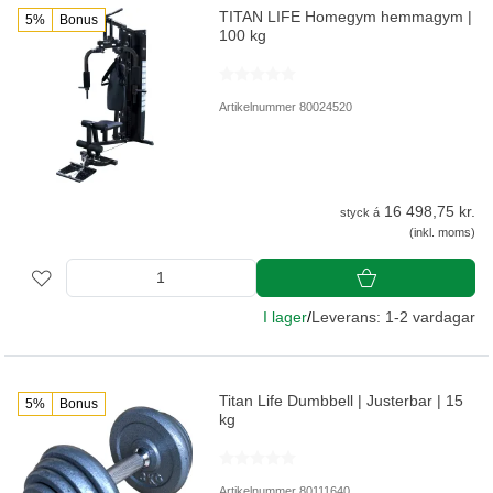
TITAN LIFE Homegym hemmagym |
5%
Bonus
100 kg
Artikelnummer 80024520
16 498,75 kr.
styck á
(inkl. moms)
I lager
/
Leverans: 1-2 vardagar
Titan Life Dumbbell | Justerbar | 15
5%
Bonus
kg
Artikelnummer 80111640