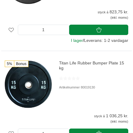
823,75 kr.
styck á
(inkl. moms)
I lager
/
Leverans: 1-2 vardagar
Titan Life Rubber Bumper Plate 15
5%
Bonus
kg
Artikelnummer 80019130
1 036,25 kr.
styck á
(inkl. moms)