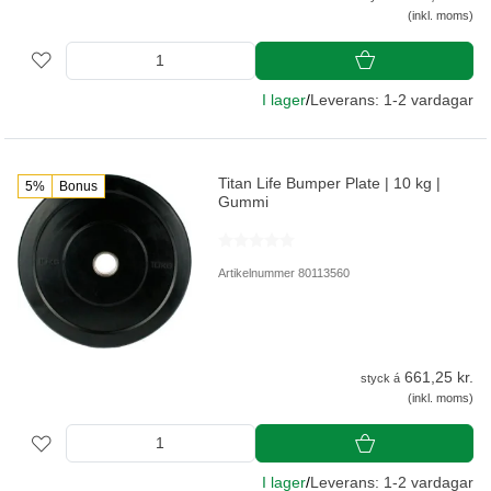
(inkl. moms)
I lager
/
Leverans: 1-2 vardagar
Titan Life Bumper Plate | 10 kg |
5%
Bonus
Gummi
Artikelnummer 80113560
661,25 kr.
styck á
(inkl. moms)
I lager
/
Leverans: 1-2 vardagar