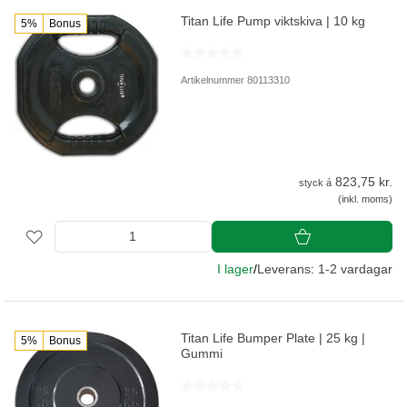
Titan Life Pump viktskiva | 10 kg
5%
Bonus
Artikelnummer 80113310
823,75 kr.
styck á
(inkl. moms)
I lager
/
Leverans: 1-2 vardagar
Titan Life Bumper Plate | 25 kg |
5%
Bonus
Gummi