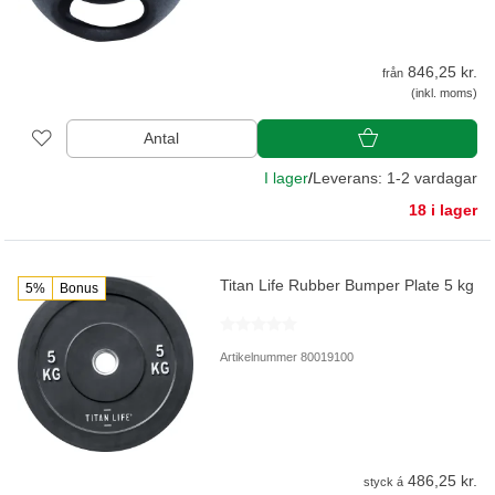
846,25 kr.
från
(inkl. moms)
Antal
I lager
/
Leverans: 1-2 vardagar
18 i lager
Titan Life Rubber Bumper Plate 5 kg
5%
Bonus
Artikelnummer 80019100
486,25 kr.
styck á