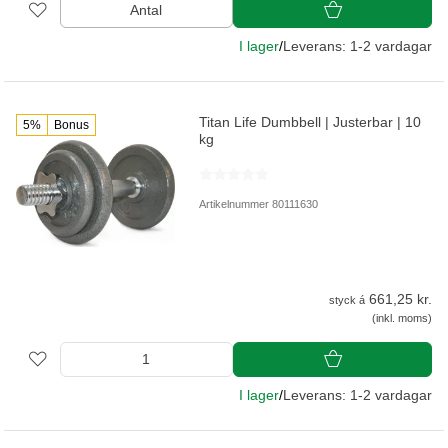
Antal
I lager
/
Leverans: 1-2 vardagar
Titan Life Dumbbell | Justerbar | 10
5%
Bonus
kg
Artikelnummer 80111630
661,25 kr.
styck á
(inkl. moms)
I lager
/
Leverans: 1-2 vardagar