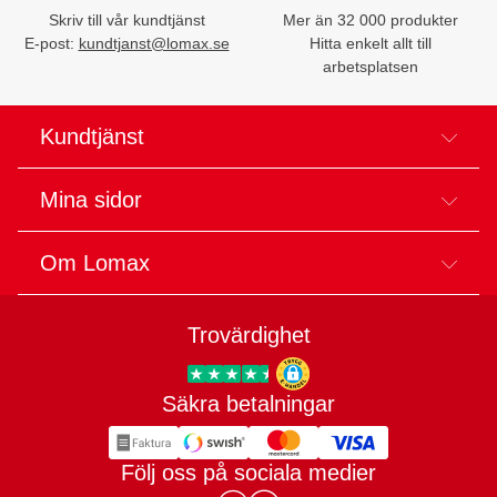
Skriv till vår kundtjänst
Mer än 32 000 produkter
E-post:
kundtjanst@lomax.se
Hitta enkelt allt till
arbetsplatsen
Kundtjänst
Mina sidor
Om Lomax
Trovärdighet
Säkra betalningar
Trygg E-handel
Följ oss på sociala medier