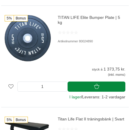
TITAN LIFE Elite Bumper Plate | 5
5%
Bonus
kg
Artikelnummer 80024890
1 373,75 kr.
styck á
(inkl. moms)
I lager
/
Leverans: 1-2 vardagar
Titan Life Flat II träningsbänk | Svart
5%
Bonus