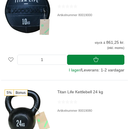
Artikelnummer 80019000
861,25 kr.
styck á
(inkl. moms)
I lager
/
Leverans: 1-2 vardagar
Titan Life Kettlebell 24 kg
5%
Bonus
Artikelnummer 80019080