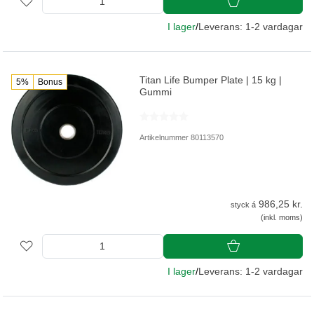
I lager
/
Leverans: 1-2 vardagar
Titan Life Bumper Plate | 15 kg |
5%
Bonus
Gummi
Artikelnummer 80113570
986,25 kr.
styck á
(inkl. moms)
I lager
/
Leverans: 1-2 vardagar