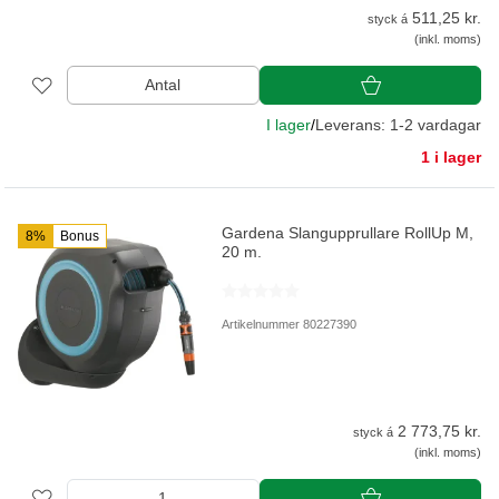
511,25 kr.
styck á
(inkl. moms)
Antal
I lager
/
Leverans: 1-2 vardagar
1 i lager
Gardena Slangupprullare RollUp M,
8%
Bonus
20 m.
Artikelnummer 80227390
2 773,75 kr.
styck á
(inkl. moms)