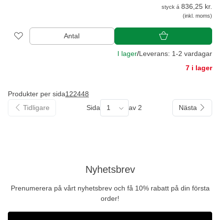
836,25 kr.
styck á
(inkl. moms)
Antal
I lager
/
Leverans: 1-2 vardagar
7 i lager
Produkter per sida
12
24
48
Tidligare
Sida
1
av 2
Nästa
Nyhetsbrev
Prenumerera på vårt nyhetsbrev och få 10% rabatt på din första
order!