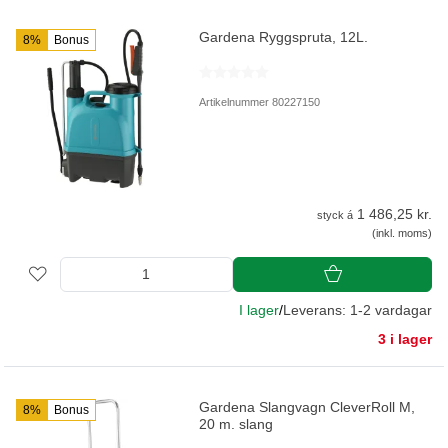
Gardena Ryggspruta, 12L.
8%
Bonus
Artikelnummer 80227150
1 486,25 kr.
styck á
(inkl. moms)
I lager
/
Leverans: 1-2 vardagar
3 i lager
Gardena Slangvagn CleverRoll M,
8%
Bonus
20 m. slang