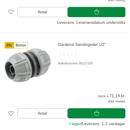
(inkl. moms)
Antal
Leverans: Leveransdatum undersöks
Gardena Samlingsdel 1/2"
8%
Bonus
Artikelnummer 80227260
71,19 kr.
styck á
(inkl. moms)
Antal
I lager
/
Leverans: 1-2 vardagar