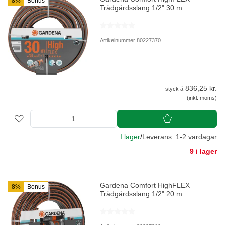
8%
Bonus
Trädgårdsslang 1/2" 30 m.
Artikelnummer 80227370
836,25 kr.
styck á
(inkl. moms)
I lager
/
Leverans: 1-2 vardagar
9 i lager
Gardena Comfort HighFLEX
8%
Bonus
Trädgårdsslang 1/2" 20 m.