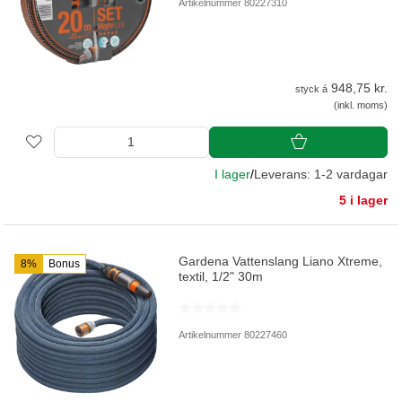
Artikelnummer 80227310
948,75 kr.
styck á
(inkl. moms)
I lager
/
Leverans: 1-2 vardagar
5 i lager
Gardena Vattenslang Liano Xtreme,
8%
Bonus
textil, 1/2" 30m
Artikelnummer 80227460