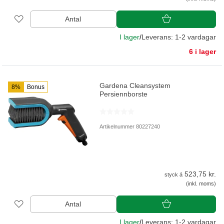
Antal
I lager
/
Leverans: 1-2 vardagar
6 i lager
Gardena Cleansystem
8%
Bonus
Persiennborste
Artikelnummer 80227240
523,75 kr.
styck á
(inkl. moms)
Antal
I lager
/
Leverans: 1-2 vardagar