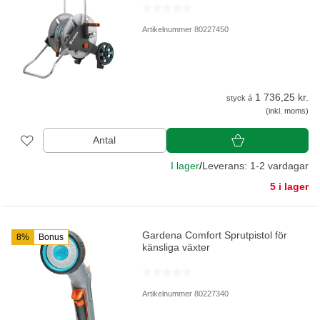
Artikelnummer 80227450
1 736,25 kr.
styck á
(inkl. moms)
Antal
I lager
/
Leverans: 1-2 vardagar
5 i lager
Gardena Comfort Sprutpistol för
8%
Bonus
känsliga växter
Artikelnummer 80227340