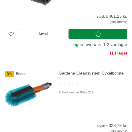
461,25 kr.
styck á
(inkl. moms)
Antal
I lager
/
Leverans: 1-2 vardagar
11 i lager
Gardena Cleansystem Cykelborste
8%
Bonus
Artikelnummer 80227230
323,75 kr.
styck á
(inkl. moms)