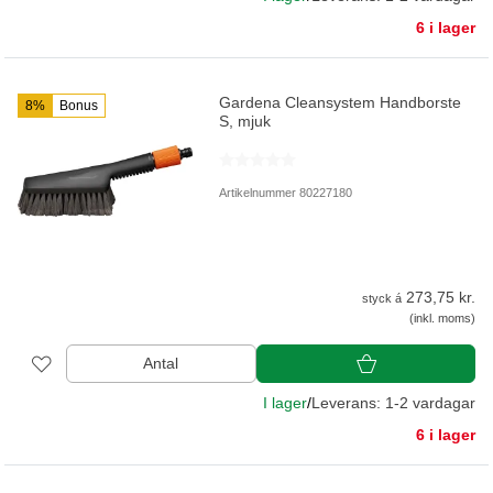
6 i lager
Gardena Cleansystem Handborste
8%
Bonus
S, mjuk
Artikelnummer 80227180
273,75 kr.
styck á
(inkl. moms)
Antal
I lager
/
Leverans: 1-2 vardagar
6 i lager