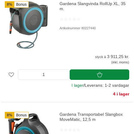
Gardena Slangvinda RollUp XL, 35
8%
Bonus
m.
Artikelnummer 80227440
3 911,25 kr.
styck á
(inkl. moms)
I lager
/
Leverans: 1-2 vardagar
4 i lager
Gardena Transportabel Slangbox
8%
Bonus
MoveMatic, 12,5 m