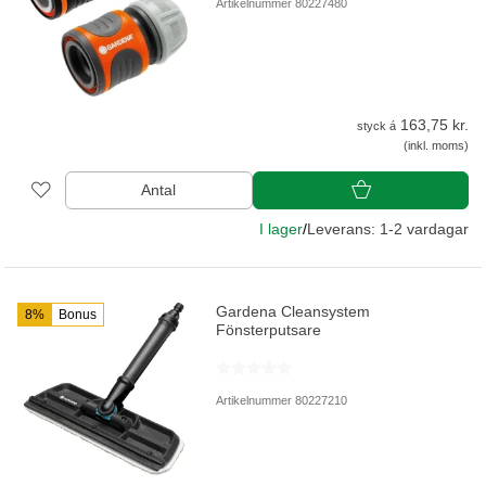
Artikelnummer 80227480
163,75 kr.
styck á
(inkl. moms)
Antal
I lager
/
Leverans: 1-2 vardagar
Gardena Cleansystem
8%
Bonus
Fönsterputsare
Artikelnummer 80227210