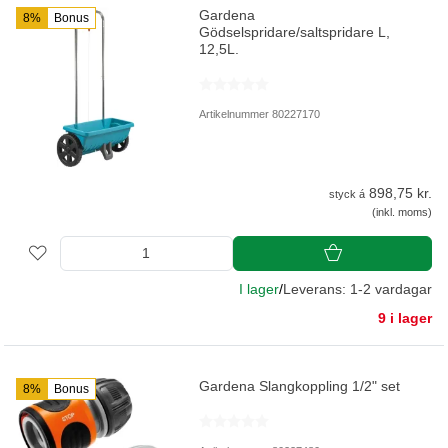
Gardena
8%
Bonus
Gödselspridare/saltspridare L,
12,5L.
Artikelnummer 80227170
898,75 kr.
styck á
(inkl. moms)
I lager
/
Leverans: 1-2 vardagar
9 i lager
Gardena Slangkoppling 1/2" set
8%
Bonus