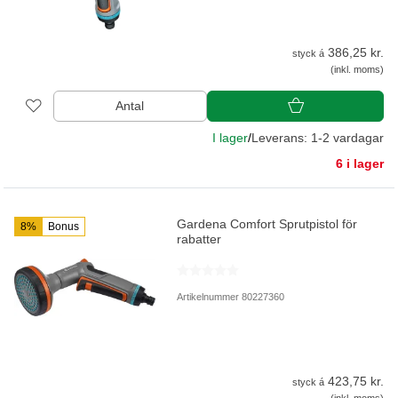
386,25 kr.
styck á
(inkl. moms)
Antal
I lager
/
Leverans: 1-2 vardagar
6 i lager
Gardena Comfort Sprutpistol för
8%
Bonus
rabatter
Artikelnummer 80227360
423,75 kr.
styck á