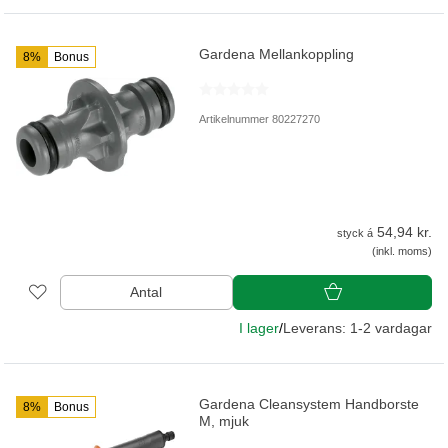
Gardena Mellankoppling
8%
Bonus
Artikelnummer 80227270
54,94 kr.
styck á
(inkl. moms)
Antal
I lager
/
Leverans: 1-2 vardagar
Gardena Cleansystem Handborste
8%
Bonus
M, mjuk