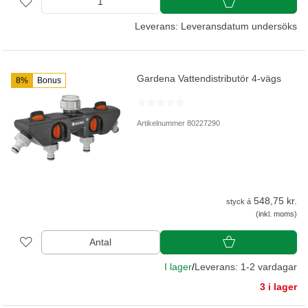
Leverans: Leveransdatum undersöks
Gardena Vattendistributör 4-vägs
8%
Bonus
Artikelnummer 80227290
548,75 kr.
styck á
(inkl. moms)
Antal
I lager
/
Leverans: 1-2 vardagar
3 i lager