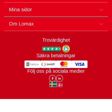
Mina sidor
Om Lomax
Trovärdighet
Säkra betalningar
Trygg E-handel
Följ oss på sociala medier
Lomax DK Facebook
Lomax SE LinkIn
sv-SE
da-DK