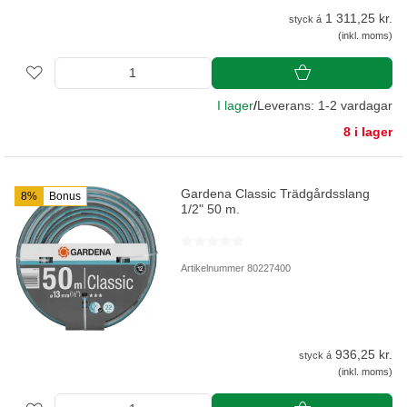
1 311,25 kr.
styck á
(inkl. moms)
I lager
/
Leverans: 1-2 vardagar
8 i lager
Gardena Classic Trädgårdsslang
8%
Bonus
1/2" 50 m.
Artikelnummer 80227400
936,25 kr.
styck á
(inkl. moms)