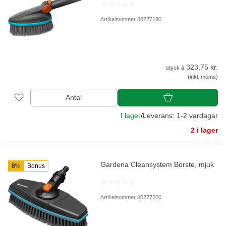
Artikelnummer 80227190
323,75 kr.
styck á
(inkl. moms)
Antal
I lager
/
Leverans: 1-2 vardagar
2 i lager
Gardena Cleansystem Borste, mjuk
8%
Bonus
Artikelnummer 80227200