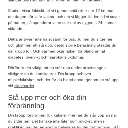
Studier visar faktiskt att vi i genomsnitt sitter ner 12 timmar
om dagen när vi är vakna, och om vi lägger till den tid vi sover
på natten, så spenderar vi en stor del av dygnets 24 timmar
sittande.
Detta är tyvärr inte hälsosamt för oss. Ju mer du sitter ner
och glömmer att stå upp, desto större belastning utsätter du
din kropp för. Och därmed ökar risken för bland annat
diabetes, övervikt och hjärt-kärlsjukdomar.
Därför är det viktigt att du står upp under arbetsdagen -
viktigare än du kanske tror. Din kropp behöver
muskelaktivitet, och det får du bland annat genom att stå upp
vid
skrivbordet
.
Stå upp mer och öka din
förbränning
Din kropp förbränner 0,7 kalorier mer när du står upp än när
du sitter ner. Det kanske inte låter som mycket, men i
praktiken har det en enorm betydelse för din förbränning. Står