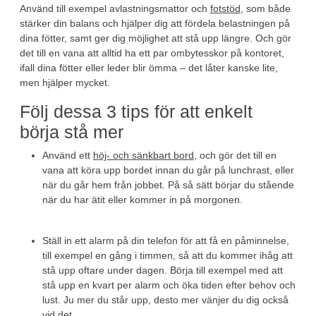
Använd till exempel avlastningsmattor och
fotstöd
, som både
stärker din balans och hjälper dig att fördela belastningen på
dina fötter, samt ger dig möjlighet att stå upp längre. Och gör
det till en vana att alltid ha ett par ombytesskor på kontoret,
ifall dina fötter eller leder blir ömma – det låter kanske lite,
men hjälper mycket.
Följ dessa 3 tips för att enkelt
börja stå mer
Använd ett
höj- och sänkbart bord
, och gör det till en
vana att köra upp bordet innan du går på lunchrast, eller
när du går hem från jobbet. På så sätt börjar du stående
när du har ätit eller kommer in på morgonen.
Ställ in ett alarm på din telefon för att få en påminnelse,
till exempel en gång i timmen, så att du kommer ihåg att
stå upp oftare under dagen. Börja till exempel med att
stå upp en kvart per alarm och öka tiden efter behov och
lust. Ju mer du står upp, desto mer vänjer du dig också
vid det.