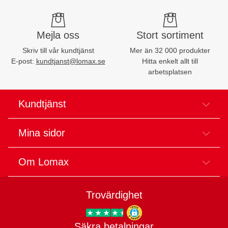
Mejla oss
Stort sortiment
Skriv till vår kundtjänst
Mer än 32 000 produkter
E-post:
kundtjanst@lomax.se
Hitta enkelt allt till
arbetsplatsen
Kundtjänst
Mina sidor
Om Lomax
Trovärdighet
Säkra betalningar
Trygg E-handel