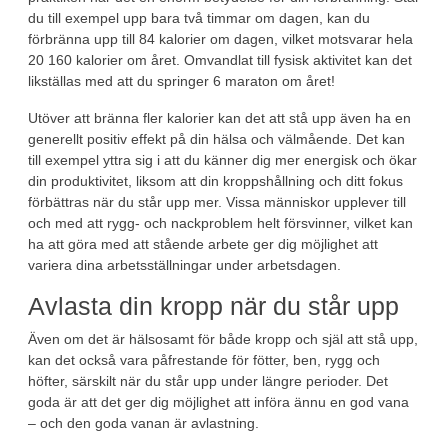
du till exempel upp bara två timmar om dagen, kan du
förbränna upp till 84 kalorier om dagen, vilket motsvarar hela
20 160 kalorier om året. Omvandlat till fysisk aktivitet kan det
likställas med att du springer 6 maraton om året!
Utöver att bränna fler kalorier kan det att stå upp även ha en
generellt positiv effekt på din hälsa och välmående. Det kan
till exempel yttra sig i att du känner dig mer energisk och ökar
din produktivitet, liksom att din kroppshållning och ditt fokus
förbättras när du står upp mer. Vissa människor upplever till
och med att rygg- och nackproblem helt försvinner, vilket kan
ha att göra med att stående arbete ger dig möjlighet att
variera dina arbetsställningar under arbetsdagen.
Avlasta din kropp när du står upp
Även om det är hälsosamt för både kropp och själ att stå upp,
kan det också vara påfrestande för fötter, ben, rygg och
höfter, särskilt när du står upp under längre perioder. Det
goda är att det ger dig möjlighet att införa ännu en god vana
– och den goda vanan är avlastning.