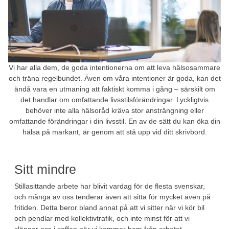
Vi har alla dem, de goda intentionerna om att leva hälsosammare
och träna regelbundet. Även om våra intentioner är goda, kan det
ändå vara en utmaning att faktiskt komma i gång – särskilt om
det handlar om omfattande livsstilsförändringar. Lyckligtvis
behöver inte alla hälsoråd kräva stor ansträngning eller
omfattande förändringar i din livsstil. En av de sätt du kan öka din
hälsa på markant, är genom att stå upp vid ditt skrivbord.
Sitt mindre
Stillasittande arbete har blivit vardag för de flesta svenskar,
och många av oss tenderar även att sitta för mycket även på
fritiden. Detta beror bland annat på att vi sitter när vi kör bil
och pendlar med kollektivtrafik, och inte minst för att vi
slänger oss i soffan när vi kommer hem från arbetet.