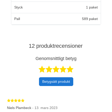
Styck
1 paket
Pall
589 paket
12 produktrecensioner
Genomsnittligt betyg
Betygsatt 4,8 a
Betygsätt produkt
Betygsatt 5 av 5 stjärnor
Niels Plambeck
- 13. mars 2023