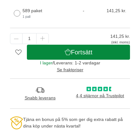
589 paket
-
141,25 kr.
1 pall
141,25
kr.
(inkl. moms)
Fortsätt
I lager
/
Leverans: 1-2 vardagar
Se fraktpriser
4,4 stjärnor på Trustpilot
Snabb leverans
Tjäna en bonus på 5% som ger dig extra rabatt på
dina köp under nästa kvartal!