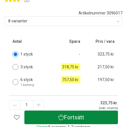
(2)
Artikelnummer 3096017
8 varianter
Antal
Spara
Pris / vara
1 styck
-
323,75 kr.
3 styck
318,75 kr.
217,50 kr.
6 styck
757,50 kr.
197,50 kr.
1 kartong
323,75
kr.
(inkl. moms)
Fortsätt
I lager
/
Leverans: 1-2 vardagar