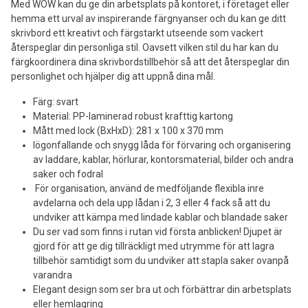
Med WOW kan du ge din arbetsplats på kontoret, i företaget eller
hemma ett urval av inspirerande färgnyanser och du kan ge ditt
skrivbord ett kreativt och färgstarkt utseende som vackert
återspeglar din personliga stil. Oavsett vilken stil du har kan du
färgkoordinera dina skrivbordstillbehör så att det återspeglar din
personlighet och hjälper dig att uppnå dina mål.
Färg: svart
Material: PP-laminerad robust krafttig kartong
Mått med lock (BxHxD): 281 x 100 x 370 mm
Iögonfallande och snygg låda för förvaring och organisering
av laddare, kablar, hörlurar, kontorsmaterial, bilder och andra
saker och fodral
För organisation, använd de medföljande flexibla inre
avdelarna och dela upp lådan i 2, 3 eller 4 fack så att du
undviker att kämpa med lindade kablar och blandade saker
Du ser vad som finns i rutan vid första anblicken! Djupet är
gjord för att ge dig tillräckligt med utrymme för att lagra
tillbehör samtidigt som du undviker att stapla saker ovanpå
varandra
Elegant design som ser bra ut och förbättrar din arbetsplats
eller hemlagring