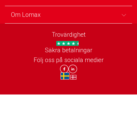
Om Lomax
Trovärdighet
Trygg E-handel
Säkra betalningar
Följ oss på sociala medier
Lomax DK Facebook
Lomax SE LinkIn
sv-SE
da-DK