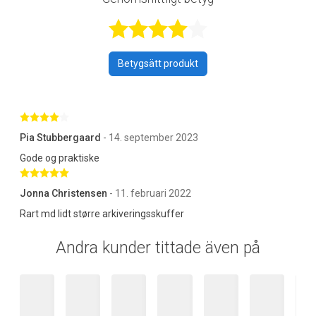
Betygsatt 4,5 a
Betygsätt produkt
Betygsatt 4 av 5 stjärnor
Pia Stubbergaard
- 14. september 2023
Gode og praktiske
Betygsatt 5 av 5 stjärnor
Jonna Christensen
- 11. februari 2022
Rart md lidt større arkiveringsskuffer
Andra kunder tittade även på