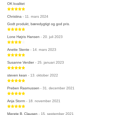
OK kvalitet
Betygsatt 5 av 5 stjärnor
Christina
- 11. mars 2024
Godt produkt, bæredygtigt og god pris.
Betygsatt 5 av 5 stjärnor
Lone Højris Hansen
- 20. juli 2023
Betygsatt 4 av 5 stjärnor
Anette Stente
- 14. mars 2023
Betygsatt 5 av 5 stjärnor
Susanne Verdier
- 25. januari 2023
Betygsatt 5 av 5 stjärnor
steven kean
- 13. oktober 2022
Betygsatt 5 av 5 stjärnor
Preben Rasmussen
- 31. december 2021
Betygsatt 5 av 5 stjärnor
Anja Storm
- 18. november 2021
Betygsatt 5 av 5 stjärnor
Merete B. Clausen
- 15. september 2021