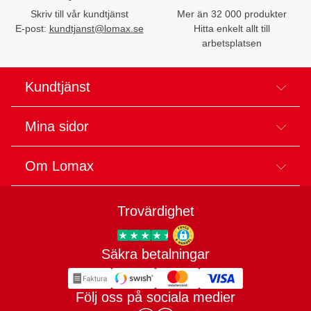
Skriv till vår kundtjänst
Mer än 32 000 produkter
E-post:
kundtjanst@lomax.se
Hitta enkelt allt till
arbetsplatsen
Kundtjänst
Mina sidor
Om Lomax
Trovärdighet
Säkra betalningar
Trygg E-handel
Följ oss på sociala medier