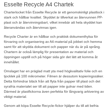
Esselte Recycle A4 Chartek
Charterlocket från Esselte Recycle är ett genomskinligt plastlock i
stark och hållbar kvalitet. Skyddet är tillverkat av återvunnen PP-
plast och är återvinningsbart, vilket innebär att hela skyddet kan
återanvändas och återvinnas igen.
Recycle Charter är en hållbar och praktisk dokumenthylsa för
förvaring och organisering av A4-material på jobbet och hemma
samt för att skydda dokument och papper när du är på språng.
Chartern är också lämplig för presentation av material och
öppningen upptill och på höger sida gör det lätt att komma åt
innehållet.
Omslaget har en präglad matt yta med högkvalitativ folie och en
tjocklek på 100 mikrometer. Filmen är dessutom kopieringssäker.
Detta förhindrar bläck från att flyta från papper till plast och det
syrafria materialet ser till att papper inte gulnar med tiden.
Därmed är plastfickorna även perfekta för långvarig arkivering av
viktigt material.
Genom att köpa Esselte Recycle-fickor hjälper du till att befria