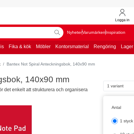
Logga in
Nyheter
Varumärken
Inspiration
is
Fika & kök
Möbler
Kontorsmaterial
Rengöring
Lager
k
Bantex Not Spiral Anteckningsbok, 140x90 mm
ngsbok, 140x90 mm
1 variant
r det enkelt att strukturera och organisera
Antal
1 styck