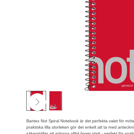
Bantex Not Spiral Notebook är det perfekta valet för möt
praktiska lilla storleken gör det enkelt att ta med ante
säkerställer att sidorna alltid ligger platt - perfekt för s