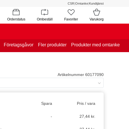
CSR
|
Omtanke
|
Kundtjänst
Orderstatus
Ombeställ
Favoriter
Varukorg
Företagsgåvor
Fler produkter
Produkter med omtanke
Artikelnummer 60177090
Spara
Pris / vara
-
27,44 kr.