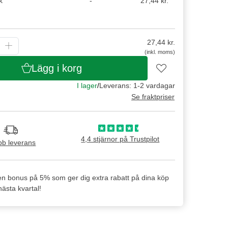
k
-
27,44 kr.
27,44
kr.
(inkl. moms)
Lägg i korg
I lager
/
Leverans: 1-2 vardagar
Se fraktpriser
4,4 stjärnor på Trustpilot
b leverans
en bonus på 5% som ger dig extra rabatt på dina köp
ästa kvartal!