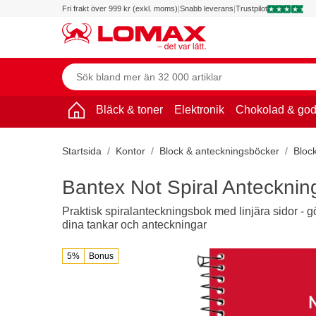
Fri frakt över 999 kr (exkl. moms)
|
Snabb leverans
|
Trustpilot
Bläck & toner
Elektronik
Chokolad & god
Startsida
Kontor
Block & anteckningsböcker
Bloc
Bantex Not Spiral Anteckni
Praktisk spiralanteckningsbok med linjära sidor - gö
dina tankar och anteckningar
5%
Bonus