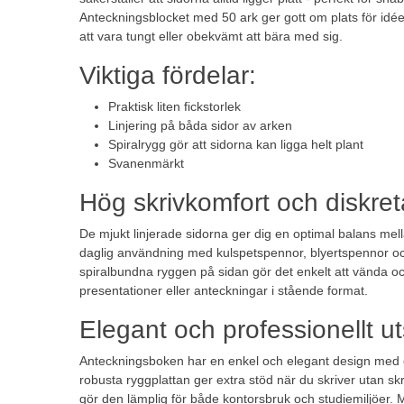
Anteckningsblocket med 50 ark ger gott om plats för idée
att vara tungt eller obekvämt att bära med sig.
Viktiga fördelar:
Praktisk liten fickstorlek
Linjering på båda sidor av arken
Spiralrygg gör att sidorna kan ligga helt plant
Svanenmärkt
Hög skrivkomfort och diskreta
De mjukt linjerade sidorna ger dig en optimal balans mella
daglig användning med kulspetspennor, blyertspennor oc
spiralbundna ryggen på sidan gör det enkelt att vända och 
presentationer eller anteckningar i stående format.
Elegant och professionellt 
Anteckningsboken har en enkel och elegant design med e
robusta ryggplattan ger extra stöd när du skriver utan 
gör den lämplig för både kontorsbruk och studiemiljöer. M