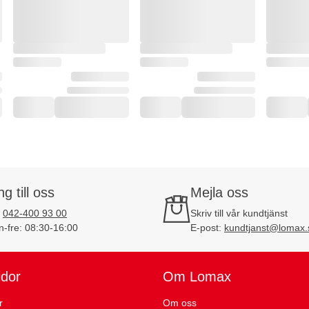
ng till oss
Mejla oss
:
042-400 93 00
Skriv till vår kundtjänst
-fre: 08:30-16:00
E-post:
kundtjanst@lomax.
idor
Om Lomax
r
Om oss