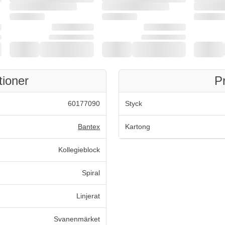
tioner
P
60177090
Styck
Bantex
Kartong
Kollegieblock
Spiral
Linjerat
Svanenmärket