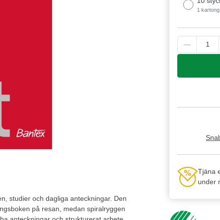
10 styc
1 kartong
Snab
Tjäna 
under n
en, studier och dagliga anteckningar. Den
ckningsboken på resan, medan spiralryggen
nabba anteckningar och strukturerat arbete.