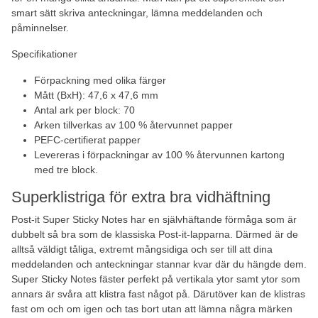
smart sätt skriva anteckningar, lämna meddelanden och
påminnelser.
Specifikationer
Förpackning med olika färger
Mått (BxH): 47,6 x 47,6 mm
Antal ark per block: 70
Arken tillverkas av 100 % återvunnet papper
PEFC-certifierat papper
Levereras i förpackningar av 100 % återvunnen kartong
med tre block.
Superklistriga för extra bra vidhäftning
Post-it Super Sticky Notes har en självhäftande förmåga som är
dubbelt så bra som de klassiska Post-it-lapparna. Därmed är de
alltså väldigt tåliga, extremt mångsidiga och ser till att dina
meddelanden och anteckningar stannar kvar där du hängde dem.
Super Sticky Notes fäster perfekt på vertikala ytor samt ytor som
annars är svåra att klistra fast något på. Därutöver kan de klistras
fast om och om igen och tas bort utan att lämna några märken