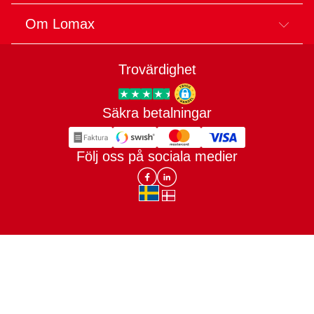
Om Lomax
Trovärdighet
Säkra betalningar
Trygg E-handel
Följ oss på sociala medier
Lomax DK Facebook
Lomax SE LinkIn
sv-SE
da-DK