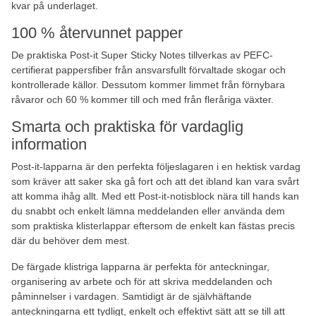
kvar på underlaget.
100 % återvunnet papper
De praktiska Post-it Super Sticky Notes tillverkas av PEFC-
certifierat pappersfiber från ansvarsfullt förvaltade skogar och
kontrollerade källor. Dessutom kommer limmet från förnybara
råvaror och 60 % kommer till och med från fleråriga växter.
Smarta och praktiska för vardaglig
information
Post-it-lapparna är den perfekta följeslagaren i en hektisk vardag
som kräver att saker ska gå fort och att det ibland kan vara svårt
att komma ihåg allt. Med ett Post-it-notisblock nära till hands kan
du snabbt och enkelt lämna meddelanden eller använda dem
som praktiska klisterlappar eftersom de enkelt kan fästas precis
där du behöver dem mest.
De färgade klistriga lapparna är perfekta för anteckningar,
organisering av arbete och för att skriva meddelanden och
påminnelser i vardagen. Samtidigt är de självhäftande
anteckningarna ett tydligt, enkelt och effektivt sätt att se till att