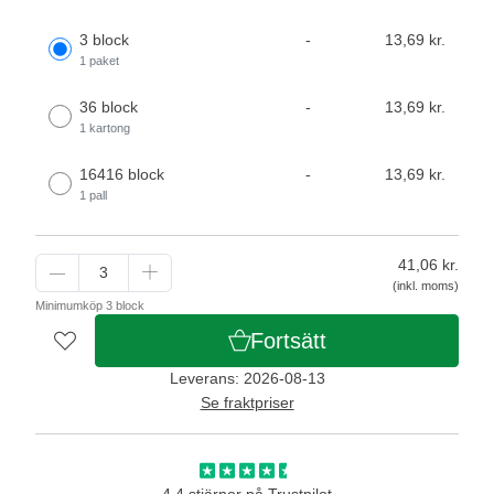
3 block
-
13,69 kr.
1 paket
36 block
-
13,69 kr.
1 kartong
16416 block
-
13,69 kr.
1 pall
41,06
kr.
(inkl. moms)
Minimumköp 3 block
Fortsätt
Leverans: 2026-08-13
Se fraktpriser
4,4 stjärnor på Trustpilot