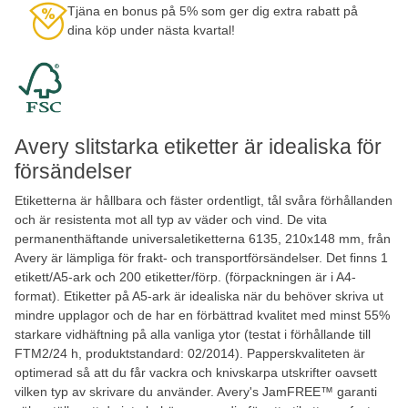
Tjäna en bonus på 5% som ger dig extra rabatt på
dina köp under nästa kvartal!
Avery slitstarka etiketter är idealiska för
försändelser
Etiketterna är hållbara och fäster ordentligt, tål svåra förhållanden
och är resistenta mot all typ av väder och vind. De vita
permanenthäftande universaletiketterna 6135, 210x148 mm, från
Avery är lämpliga för frakt- och transportförsändelser. Det finns 1
etikett/A5-ark och 200 etiketter/förp. (förpackningen är i A4-
format). Etiketter på A5-ark är idealiska när du behöver skriva ut
mindre upplagor och de har en förbättrad kvalitet med minst 55%
starkare vidhäftning på alla vanliga ytor (testat i förhållande till
FTM2/24 h, produktstandard: 02/2014). Papperskvaliteten är
optimerad så att du får vackra och knivskarpa utskrifter oavsett
vilken typ av skrivare du använder. Avery's JamFREE™ garanti