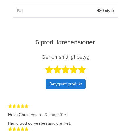
Pall
480 styck
6 produktrecensioner
Genomsnittligt betyg
Betygsatt 4,8 a
Betygsätt produkt
Betygsatt 5 av 5 stjärnor
Heidi Christensen
- 3. maj 2016
Rigtig god og vejrbestandig etiket.
Betygsatt 5 av 5 stjärnor