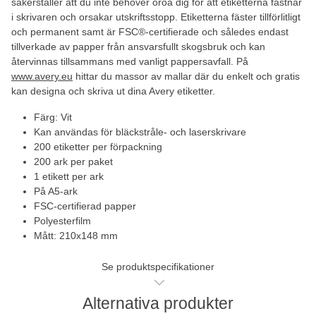
säkerställer att du inte behöver oroa dig för att etiketterna fastnar
i skrivaren och orsakar utskriftsstopp. Etiketterna fäster tillförlitligt
och permanent samt är FSC®-certifierade och således endast
tillverkade av papper från ansvarsfullt skogsbruk och kan
återvinnas tillsammans med vanligt pappersavfall. På
www.avery.eu
hittar du massor av mallar där du enkelt och gratis
kan designa och skriva ut dina Avery etiketter.
Färg: Vit
Kan användas för bläckstråle- och laserskrivare
200 etiketter per förpackning
200 ark per paket
1 etikett per ark
På A5-ark
FSC-certifierad papper
Polyesterfilm
Mått: 210x148 mm
Se produktspecifikationer
Alternativa produkter