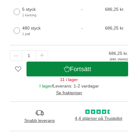
5 styck
-
686,25 kr.
1 kartong
480 styck
-
686,25 kr.
1 pall
686,25
kr.
(inkl. moms)
Fortsätt
11 i lager
I lager
/
Leverans: 1-2 vardagar
Se fraktpriser
4,4 stjärnor på Trustpilot
Snabb leverans