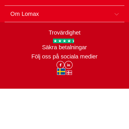
Om Lomax
Trovärdighet
Trygg E-handel
Säkra betalningar
Följ oss på sociala medier
Lomax DK Facebook
Lomax SE LinkIn
sv-SE
da-DK