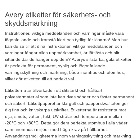
Avery etiketter för säkerhets- och
skyddsmärkning
Instruktioner, viktiga meddelanden och varningar måste vara
iögonfallande och framstå klart och tydligt för läsarna! Men hur
kan du se till att dina instruktioner, viktiga meddelanden och
varningar fångar allas uppmärksamhet, är lättlästa och blir
sittande där du hänger upp dem? Averys slitstarka, gula etiketter
är perfekta för permanent, synlig och iögonfallande
varningsskyltning och märkning, både inomhus och utomhus,
vilket gör etiketten till ett perfekt val.
Etiketterna är tillverkade i ett slitstarkt och hållbart
polyestermaterial som inte kan rivas sönder och fäster permanent
och säkert. Etikettpappret är klargult och papperskvaliteten ger
dig fina och knivskarpa utskrifter. Etiketterna är resistenta mot
olja, smuts, vatten, fukt, UV-strålar och temperaturer mellan
-20°C och +80°C. Detta gör dem perfekta utomhus i alla väder
samt inomhus i miljöer med höga krav på hållbarhet.
Användningsmöjligheterna inom varningsskyltning och märkning