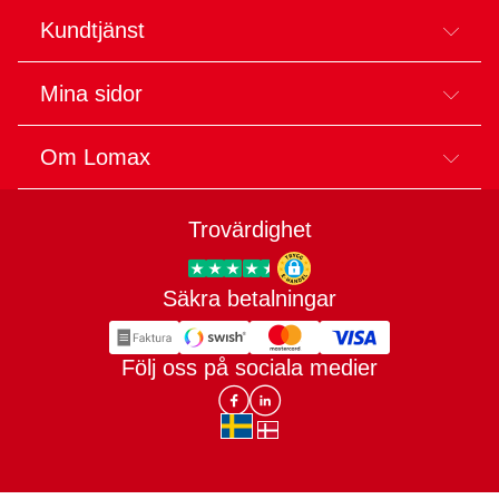
Kundtjänst
Mina sidor
Om Lomax
Trovärdighet
Säkra betalningar
Trygg E-handel
Följ oss på sociala medier
Lomax DK Facebook
Lomax SE LinkIn
sv-SE
da-DK