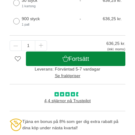
30 styck
-
636,25 kr.
1 kartong
900 styck
-
636,25 kr.
1 pall
636,25
kr.
(inkl. moms)
Fortsätt
Leverans: Förväntad 5-7 vardagar
Se fraktpriser
4,4 stjärnor på Trustpilot
Tjäna en bonus på 8% som ger dig extra rabatt på
dina köp under nästa kvartal!