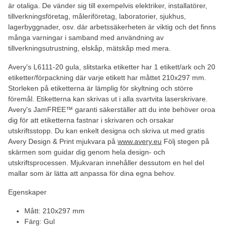
är otaliga. De vänder sig till exempelvis elektriker, installatörer,
tillverkningsföretag, måleriföretag, laboratorier, sjukhus,
lagerbyggnader, osv. där arbetssäkerheten är viktig och det finns
många varningar i samband med användning av
tillverkningsutrustning, elskåp, mätskåp med mera.
Avery's L6111-20 gula, slitstarka etiketter har 1 etikett/ark och 20
etiketter/förpackning där varje etikett har måttet 210x297 mm.
Storleken på etiketterna är lämplig för skyltning och större
föremål. Etiketterna kan skrivas ut i alla svartvita laserskrivare.
Avery's JamFREE™ garanti säkerställer att du inte behöver oroa
dig för att etiketterna fastnar i skrivaren och orsakar
utskriftsstopp. Du kan enkelt designa och skriva ut med gratis
Avery Design & Print mjukvara på
www.avery.eu
Följ stegen på
skärmen som guidar dig genom hela design- och
utskriftsprocessen. Mjukvaran innehåller dessutom en hel del
mallar som är lätta att anpassa för dina egna behov.
Egenskaper
Mått: 210x297 mm
Färg: Gul