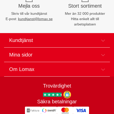
Mejla oss
Stort sortiment
Skriv till vår kundtjänst
Mer än 32 000 produkter
E-post:
kundtjanst@lomax.se
Hitta enkelt allt till
arbetsplatsen
Kundtjänst
Mina sidor
Om Lomax
Trovärdighet
Säkra betalningar
Trygg E-handel