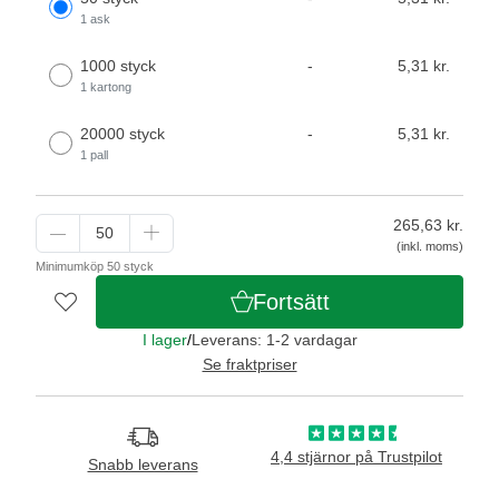
1 ask
1000 styck
-
5,31 kr.
1 kartong
20000 styck
-
5,31 kr.
1 pall
265,63
kr.
(inkl. moms)
Minimumköp 50 styck
Fortsätt
I lager
/
Leverans: 1-2 vardagar
Se fraktpriser
4,4 stjärnor på Trustpilot
Snabb leverans