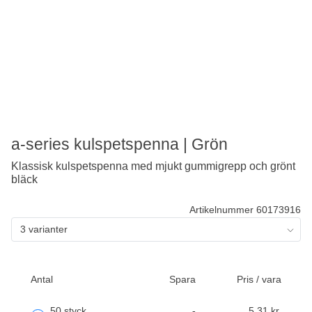
a-series kulspetspenna | Grön
Klassisk kulspetspenna med mjukt gummigrepp och grönt
bläck
Artikelnummer 60173916
3 varianter
Antal
Spara
Pris / vara
50 styck
-
5,31 kr.