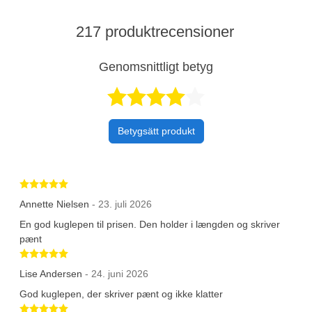
217 produktrecensioner
Genomsnittligt betyg
Betygsatt 4,5 a
Betygsätt produkt
Betygsatt 5 av 5 stjärnor
Annette Nielsen
- 23. juli 2026
En god kuglepen til prisen. Den holder i længden og skriver
pænt
Betygsatt 5 av 5 stjärnor
Lise Andersen
- 24. juni 2026
God kuglepen, der skriver pænt og ikke klatter
Betygsatt 5 av 5 stjärnor