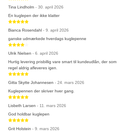
Tina Lindholm
- 30. april 2026
En kuglepen der ikke klatter
Betygsatt 5 av 5 stjärnor
Bianca Rosendahl
- 9. april 2026
ganske udmærkede hverdags kuglepenne
Betygsatt 4 av 5 stjärnor
Ulrik Nielsen
- 6. april 2026
Hurtig levering prisbillig vare smart til kundeudlån, der som
regel aldrig afleveres igen.
Betygsatt 5 av 5 stjärnor
Gitta Skytte Johannesen
- 24. mars 2026
Kuglepennen der skriver hver gang.
Betygsatt 5 av 5 stjärnor
Lisbeth Larsen
- 11. mars 2026
God holdbar kuglepen
Betygsatt 5 av 5 stjärnor
Grit Holstein
- 9. mars 2026