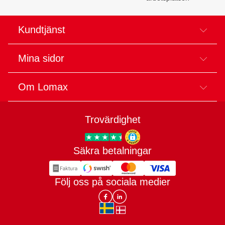
Kundtjänst
Mina sidor
Om Lomax
Trovärdighet
Säkra betalningar
Trygg E-handel
Följ oss på sociala medier
Lomax DK Facebook
Lomax SE LinkIn
sv-SE
da-DK