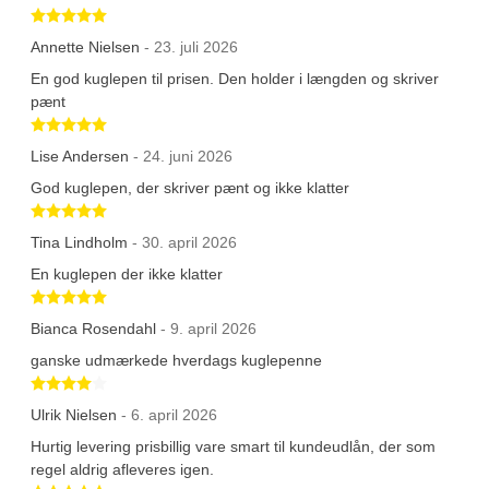
Betygsatt 5 av 5 stjärnor
Annette Nielsen
- 23. juli 2026
En god kuglepen til prisen. Den holder i længden og skriver
pænt
Betygsatt 5 av 5 stjärnor
Lise Andersen
- 24. juni 2026
God kuglepen, der skriver pænt og ikke klatter
Betygsatt 5 av 5 stjärnor
Tina Lindholm
- 30. april 2026
En kuglepen der ikke klatter
Betygsatt 5 av 5 stjärnor
Bianca Rosendahl
- 9. april 2026
ganske udmærkede hverdags kuglepenne
Betygsatt 4 av 5 stjärnor
Ulrik Nielsen
- 6. april 2026
Hurtig levering prisbillig vare smart til kundeudlån, der som
regel aldrig afleveres igen.