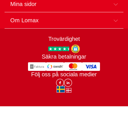
Mina sidor
Om Lomax
Trovärdighet
Säkra betalningar
Trygg E-handel
Följ oss på sociala medier
Lomax DK Facebook
Lomax SE LinkIn
sv-SE
da-DK