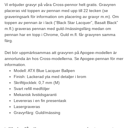
Vi erbjuder gravyr på våra Cross-pennor helt gratis. Gravyren
placeras vid toppen av pennan med upp till 22 tecken (se
graveringsark för information om placering av gravyr m.m). Om
toppen av pennan är i lack (“Black Star Lacquer”, Basalt Black”
m.fl.) graveras pennan med guld-/mässingsfärg medan om
pennan har en topp i Chrome, Guld m.fl. får gravyren samma
färg.
Det bör uppmärksammas att gravyren på Apogee-modellen är
annorlunda än hos Cross-modellerna. Se Apogee-pennan för mer
information.
Modell: ATX Blue Lacquer Ballpen
Finish: Lackerad yta med detaljer i krom
Skrifttjocklek: 0,7 mm (M)
Svart refill medföljer
Mekanisk livstidsgaranti
Levereras i en fin presentask
Lasergraveras
Gravyrfärg: Guld/mässing