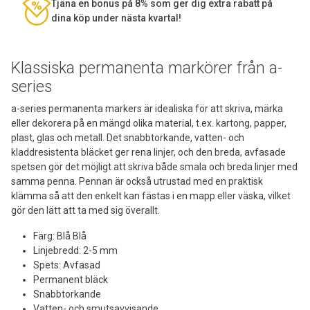
Tjäna en bonus på 8% som ger dig extra rabatt på
dina köp under nästa kvartal!
Klassiska permanenta markörer från a-
series
a-series permanenta markers är idealiska för att skriva, märka
eller dekorera på en mängd olika material, t.ex. kartong, papper,
plast, glas och metall. Det snabbtorkande, vatten- och
kladdresistenta bläcket ger rena linjer, och den breda, avfasade
spetsen gör det möjligt att skriva både smala och breda linjer med
samma penna. Pennan är också utrustad med en praktisk
klämma så att den enkelt kan fästas i en mapp eller väska, vilket
gör den lätt att ta med sig överallt.
Färg: Blå Blå
Linjebredd: 2-5 mm
Spets: Avfasad
Permanent bläck
Snabbtorkande
Vatten- och smutsavvisande