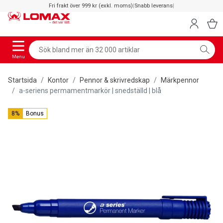
Fri frakt över 999 kr (exkl. moms)
|
Snabb leverans
|
Menu
Startsida
Kontor
Pennor & skrivredskap
Märkpennor
a-seriens permamentmarkör | snedställd | blå
8%
Bonus