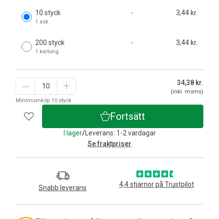
10 styck
-
3,44 kr.
1 ask
200 styck
-
3,44 kr.
1 kartong
34,38
kr.
(inkl. moms)
Minimumköp 10 styck
Fortsätt
I lager
/
Leverans: 1-2 vardagar
Se fraktpriser
4,4 stjärnor på Trustpilot
Snabb leverans