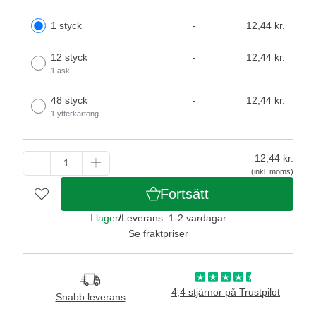
1 styck
-
12,44 kr.
12 styck
-
12,44 kr.
1 ask
48 styck
-
12,44 kr.
1 ytterkartong
12,44
kr.
(inkl. moms)
Fortsätt
I lager
/
Leverans: 1-2 vardagar
Se fraktpriser
4,4 stjärnor på Trustpilot
Snabb leverans