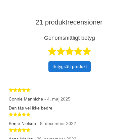
21 produktrecensioner
Genomsnittligt betyg
Betygsatt 4,9 a
Betygsätt produkt
Betygsatt 5 av 5 stjärnor
Connie Manniche
- 4. maj 2025
Den fås vel ikke bedre
Betygsatt 5 av 5 stjärnor
Bente Nielsen
- 8. december 2022
Betygsatt 5 av 5 stjärnor
Anne Møller
- 28. september 2022