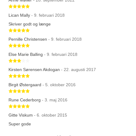
Betygsatt 5 av 5 stjärnor
Lican Mally
- 9. februari 2018
Skriver godt og længe
Betygsatt 5 av 5 stjärnor
Pernille Christensen
- 9. februari 2018
Betygsatt 5 av 5 stjärnor
Else Marie Balling
- 9. februari 2018
Betygsatt 3 av 5 stjärnor
Kirsten Sørensen Akdogan
- 22. augusti 2017
Betygsatt 5 av 5 stjärnor
Birgit Østergaard
- 5. oktober 2016
Betygsatt 5 av 5 stjärnor
Rune Cederborg
- 3. maj 2016
Betygsatt 5 av 5 stjärnor
Gitte Viskum
- 6. oktober 2015
Super gode