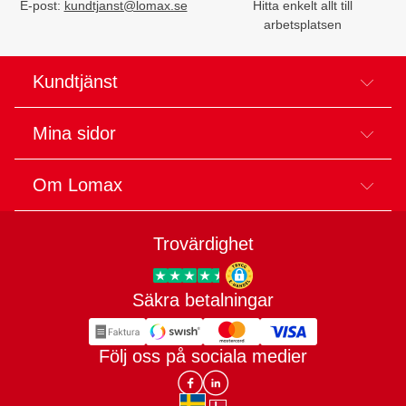
E-post:
kundtjanst@lomax.se
Hitta enkelt allt till
arbetsplatsen
Kundtjänst
Mina sidor
Om Lomax
Trovärdighet
Säkra betalningar
Trygg E-handel
Följ oss på sociala medier
Lomax DK Facebook
Lomax SE LinkIn