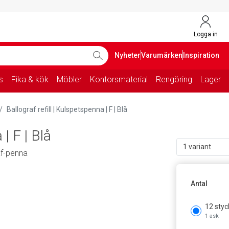
Logga in
Nyheter
Varumärken
Inspiration
s
Fika & kök
Möbler
Kontorsmaterial
Rengöring
Lager
Ballograf refill | Kulspetspenna | F | Blå
 | F | Blå
1 variant
raf-penna
Antal
12 styc
1 ask