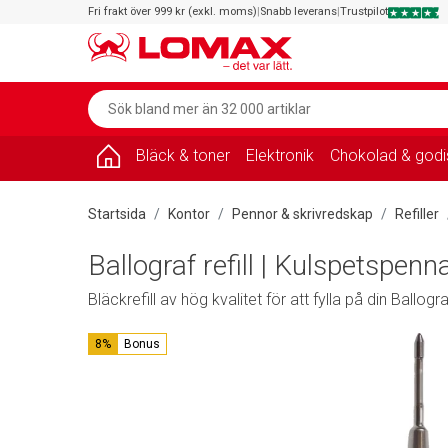
Fri frakt över 999 kr (exkl. moms)
|
Snabb leverans
|
Trustpilot
Bläck & toner
Elektronik
Chokolad & godi
Startsida
Kontor
Pennor & skrivredskap
Refiller
Ballograf refill | Kulspetspenna
Bläckrefill av hög kvalitet för att fylla på din Ballog
8%
Bonus