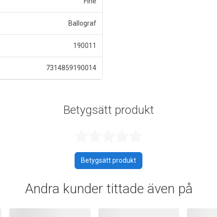
Fine
Ballograf
190011
7314859190014
Betygsätt produkt
Betygsatt 0 a
Betygsätt produkt
Andra kunder tittade även på