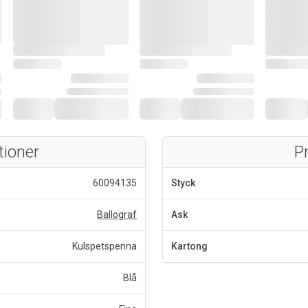
tioner
P
60094135
Styck
Ballograf
Ask
Kulspetspenna
Kartong
Blå