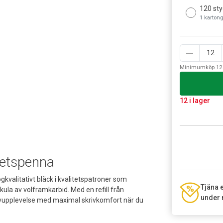
120 sty
1 karton
Minimumköp 12 
12 i lager
spetspenna
gkvalitativt bläck i kvalitetspatroner som
Tjäna 
kkula av volframkarbid. Med en refill från
under 
krivupplevelse med maximal skrivkomfort när du