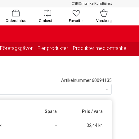
CSR
|
Omtanke
|
Kundtjänst
Orderstatus
Ombeställ
Favoriter
Varukorg
Företagsgåvor
Fler produkter
Produkter med omtanke
Artikelnummer 60094135
Spara
Pris / vara
k
-
32,44 kr.