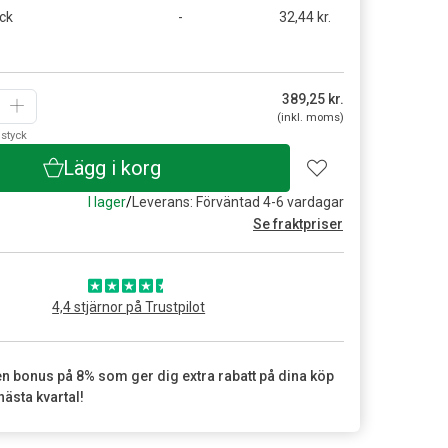
ck
-
32,44 kr.
g
389,25
kr.
(inkl. moms)
styck
Lägg i korg
I lager
/
Leverans: Förväntad 4-6 vardagar
Se fraktpriser
4,4 stjärnor på Trustpilot
en bonus på 8% som ger dig extra rabatt på dina köp
nästa kvartal!