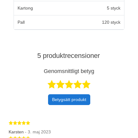
Kartong
5 styck
Pall
120 styck
5 produktrecensioner
Genomsnittligt betyg
Betygsatt 4,8 a
Betygsätt produkt
Betygsatt 5 av 5 stjärnor
Karsten
- 3. maj 2023
Betygsatt 5 av 5 stjärnor