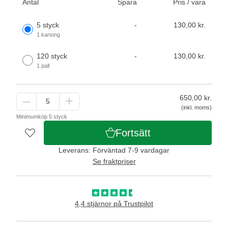
Antal
Spara
Pris / vara
5 styck
-
130,00 kr.
1 kartong
120 styck
-
130,00 kr.
1 pall
650,00
kr.
(inkl. moms)
Minimumköp 5 styck
Fortsätt
Leverans: Förväntad 7-9 vardagar
Se fraktpriser
4,4 stjärnor på Trustpilot