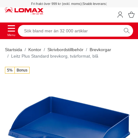
Fri frakt över 999 kr (exkl. moms)
|
Snabb leverans
|
Menu
Startsida
Kontor
Skrivbordstillbehör
Brevkorgar
Leitz Plus Standard brevkorg, tvärformat, blå
5%
Bonus