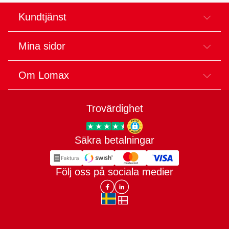
Kundtjänst
Mina sidor
Om Lomax
Trovärdighet
Säkra betalningar
Trygg E-handel
Följ oss på sociala medier
Lomax DK Facebook
Lomax SE LinkIn
sv-SE
da-DK