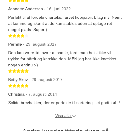
Jeanette Andersen
- 16. juni 2022
Perfekt til at fordele charteks, farvet kopipapir, bilag mv. Nemt
at komme og skønt at de kan stables uden at optage ret
meget plads. Super:)
Betygsatt 4 av 5 stjärnor
Pernille
- 29. augusti 2017
Den kan være lidt svær at samle, fordi man helst ikke vil
trykke for hårdt og knække den. MEN jeg har ikke knækket
nogen endnu :-)
Betygsatt 5 av 5 stjärnor
Betty Skov
- 29. augusti 2017
Betygsatt 5 av 5 stjärnor
Christina
- 7. augusti 2014
Solide brevbakker, der er perfekte til sortering - et godt køb !
Visa alla