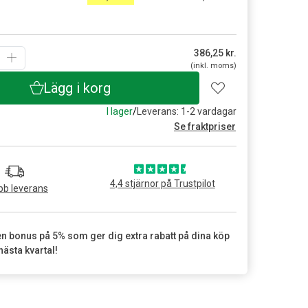
g
386,25
kr.
(inkl. moms)
Lägg i korg
I lager
/
Leverans: 1-2 vardagar
Se fraktpriser
4,4 stjärnor på Trustpilot
b leverans
en bonus på 5% som ger dig extra rabatt på dina köp
nästa kvartal!