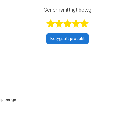
Genomsnittligt betyg
Betygsatt 4,9
Betygsätt produkt
arp længe.