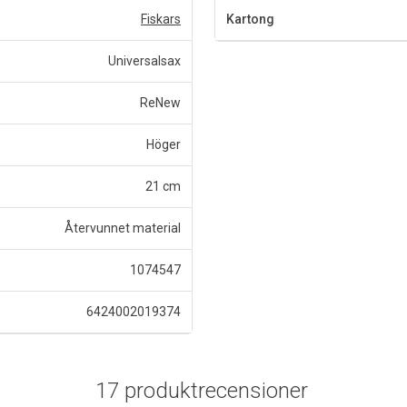
Fiskars
Kartong
Universalsax
ReNew
Höger
21 cm
Återvunnet material
1074547
6424002019374
17 produktrecensioner