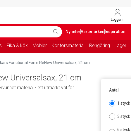
Logga in
Nyheter
Varumärken
Inspiration
s
Fika & kök
Möbler
Kontorsmaterial
Rengöring
Lager
skars Functional Form ReNew Universalsax, 21 cm
ew Universalsax, 21 cm
vunnet material - ett utmärkt val för
Antal
1 styck
3 styck
6 styck