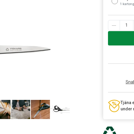
1 karton
Snab
Tjäna 
under 