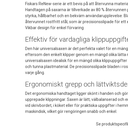
Fiskars ReNew-serie är ett bevis på att återvunna materi
Handtagen på saxarna är tillverkade av 80 % återvunnen pl
styrka, hållbarhet och en bekväm användarupplevelse. Blade
återvunnet rostfritt stål, som är precisionsslipade för ett e
Vikbar design för enkel förvaring
Effektiv för vardagliga klippuppgift
Den här universalsaxen är det perfekta valet för en mäng
eftersom den enkelt klipper genom en mängd olika lätta 
universalsaxen idealisk för en mängd olika klippuppgifter
och tunna plastmaterial. De precisionsslipade bladen i rostf
varje gång.
Ergonomiskt grepp och lättviktsde
Det ergonomiska handtaget ligger skönt i handen och gö
upprepade klippningar. Saxen är lätt, välbalanserad och e
vid skrivbordet, i köket eller för praktiska uppgifter i hem
maskindisk, vilket gör rengöringen snabb och enkel.
Se produktspecifi