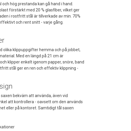
al och hög prestanda kan gå hand i hand.
ast förstärkt med 20 % glasfiber, vilket ger
n i rostfritt stål är tillverkade av min. 70%
ffektivt och rent snitt - varje gång.
er
d olika klippuppgifter hemma och på jobbet,
material. Med en längd på 21 cm är
 och klipper enkelt igenom papper, snöre, band
ritt stål ger en ren och effektiv klippning -
sign
r saxen bekväm att använda, även vid
nkel att kontrollera - oavsett om den används
met eller på kontoret. Samtidigt tål saxen
kationer