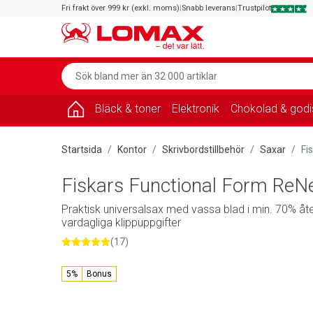
Fri frakt över 999 kr (exkl. moms)
|
Snabb leverans
|
Trustpilot
Bläck & toner
Elektronik
Chokolad & godi
Startsida
Kontor
Skrivbordstillbehör
Saxar
Fi
Fiskars Functional Form ReN
Praktisk universalsax med vassa blad i min. 70% åter
vardagliga klippuppgifter
(17)
5%
Bonus