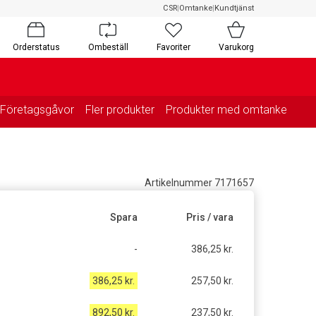
CSR
|
Omtanke
|
Kundtjänst
Orderstatus
Ombeställ
Favoriter
Varukorg
Företagsgåvor
Fler produkter
Produkter med omtanke
Artikelnummer 7171657
Spara
Pris / vara
-
386,25 kr.
386,25 kr.
257,50 kr.
892,50 kr.
237,50 kr.