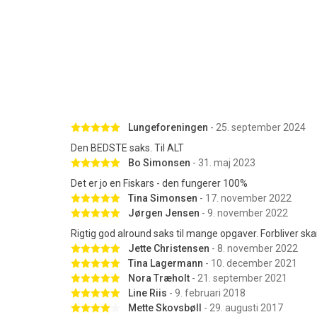
Betygsatt 5 av 5 stjärnor
Lungeforeningen
- 25. september 2024
Den BEDSTE saks. Til ALT
Betygsatt 5 av 5 stjärnor
Bo Simonsen
- 31. maj 2023
Det er jo en Fiskars - den fungerer 100%
Betygsatt 5 av 5 stjärnor
Tina Simonsen
- 17. november 2022
Betygsatt 5 av 5 stjärnor
Jørgen Jensen
- 9. november 2022
Rigtig god alround saks til mange opgaver. Forbliver sk
Betygsatt 5 av 5 stjärnor
Jette Christensen
- 8. november 2022
Betygsatt 5 av 5 stjärnor
Tina Lagermann
- 10. december 2021
Betygsatt 5 av 5 stjärnor
Nora Træholt
- 21. september 2021
Betygsatt 5 av 5 stjärnor
Line Riis
- 9. februari 2018
Betygsatt 4 av 5 stjärnor
Mette Skovsbøll
- 29. augusti 2017