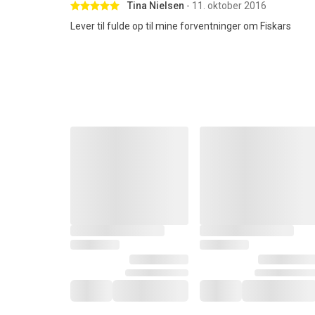
Betygsatt 5 av 5 stjärnor
Tina Nielsen
- 11. oktober 2016
Lever til fulde op til mine forventninger om Fiskars