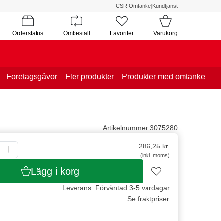
CSR
|
Omtanke
|
Kundtjänst
Orderstatus
Ombeställ
Favoriter
Varukorg
Företagsgåvor
Fler produkter
Produkter med omtanke
Artikelnummer 3075280
286,25
kr.
(inkl. moms)
Lägg i korg
Leverans: Förväntad 3-5 vardagar
Se fraktpriser