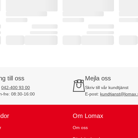
ng till oss
Mejla oss
:
042-400 93 00
Skriv till vår kundtjänst
-fre: 08:30-16:00
E-post:
kundtjanst@lomax.
idor
Om Lomax
r
Om oss