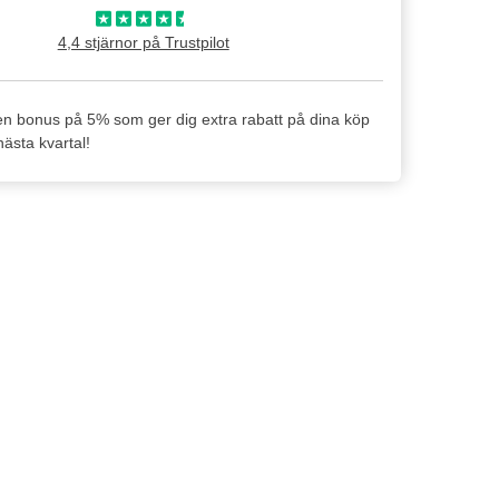
4,4 stjärnor på Trustpilot
en bonus på 5% som ger dig extra rabatt på dina köp
ästa kvartal!