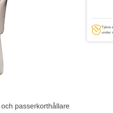
Tjäna 
under n
r och passerkorthållare