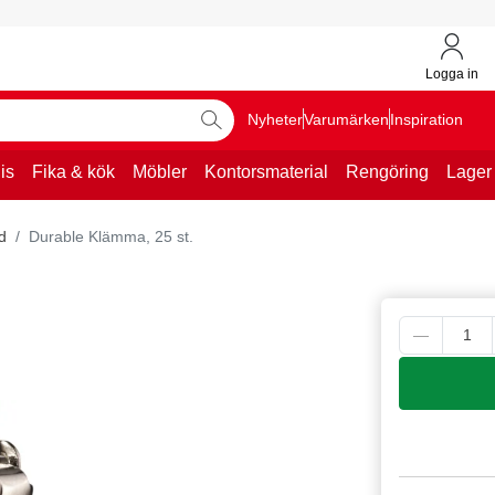
Logga in
Nyheter
Varumärken
Inspiration
is
Fika & kök
Möbler
Kontorsmaterial
Rengöring
Lager
d
Durable Klämma, 25 st.