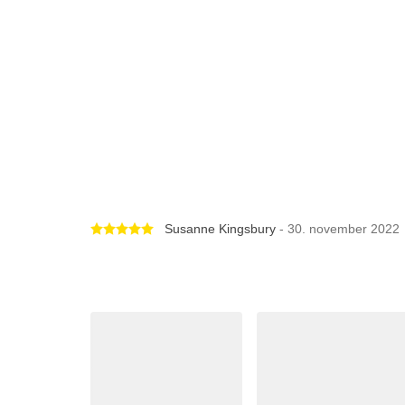
Betygsatt 5 av 5 stjärnor
Susanne Kingsbury
- 30. november 2022