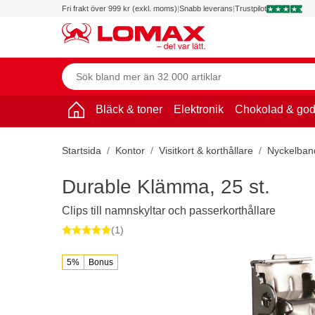
Fri frakt över 999 kr (exkl. moms)
|
Snabb leverans
|
Trustpilot
Bläck & toner
Elektronik
Chokolad & god
Startsida
Kontor
Visitkort & korthållare
Nyckelban
Durable Klämma, 25 st.
Clips till namnskyltar och passerkorthållare
(1)
5%
Bonus