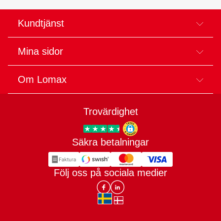
Kundtjänst
Mina sidor
Om Lomax
Trovärdighet
Säkra betalningar
Trygg E-handel
Följ oss på sociala medier
Lomax DK Facebook
Lomax SE LinkIn
sv-SE
da-DK