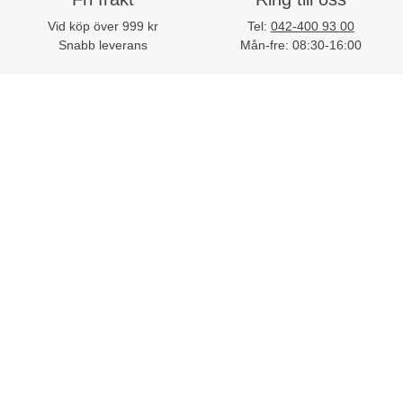
Vid köp över 999 kr
Tel:
042-400 93 00
Snabb leverans
Mån-fre: 08:30-16:00
Mejla oss
Stort sortiment
Skriv till vår kundtjänst
Mer än 32 000 produkter
E-post:
kundtjanst@lomax.se
Hitta enkelt allt till
arbetsplatsen
Kundtjänst
Mina sidor
Om Lomax
Trovärdighet