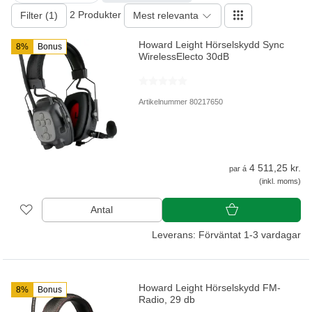
2 Produkter
Filter (1)
Mest relevanta
Howard Leight Hörselskydd Sync
8%
Bonus
WirelessElecto 30dB
Artikelnummer 80217650
4 511,25 kr.
par á
(inkl. moms)
Antal
Leverans: Förväntat 1-3 vardagar
Howard Leight Hörselskydd FM-
8%
Bonus
Radio, 29 db