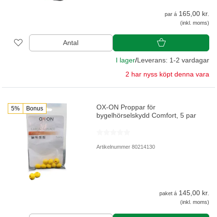
165,00 kr.
par á
(inkl. moms)
Antal
I lager
/
Leverans: 1-2 vardagar
2 har nyss köpt denna vara
OX-ON Proppar för
5%
Bonus
bygelhörselskydd Comfort, 5 par
Artikelnummer 80214130
145,00 kr.
paket á
(inkl. moms)