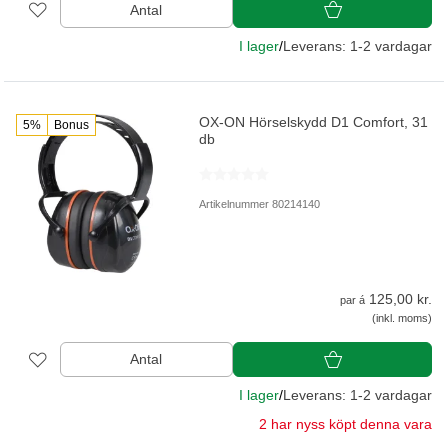
Antal
I lager
/
Leverans: 1-2 vardagar
OX-ON Hörselskydd D1 Comfort, 31
5%
Bonus
db
Artikelnummer 80214140
125,00 kr.
par á
(inkl. moms)
Antal
I lager
/
Leverans: 1-2 vardagar
2 har nyss köpt denna vara