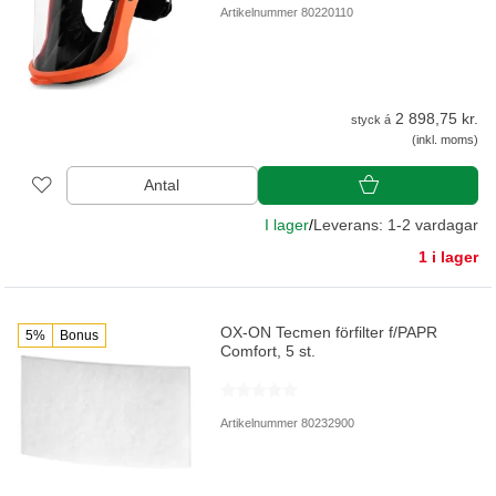
Artikelnummer 80220110
2 898,75 kr.
styck á
(inkl. moms)
Antal
I lager
/
Leverans: 1-2 vardagar
1 i lager
OX-ON Tecmen förfilter f/PAPR
5%
Bonus
Comfort, 5 st.
Artikelnummer 80232900