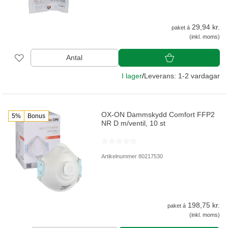
29,94 kr.
paket á
(inkl. moms)
Antal
I lager
/
Leverans: 1-2 vardagar
OX-ON Dammskydd Comfort FFP2
5%
Bonus
NR D m/ventil, 10 st
Artikelnummer 80217530
198,75 kr.
paket á
(inkl. moms)