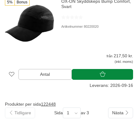
OX-ON Skyddskeps Bump Comfort,
5%
Bonus
Svart
Artikelnummer 80220020
217,50 kr.
från
(inkl. moms)
Antal
Leverans: 2026-09-16
Produkter per sida
12
24
48
Tidligare
Sida
1
av 3
Nästa