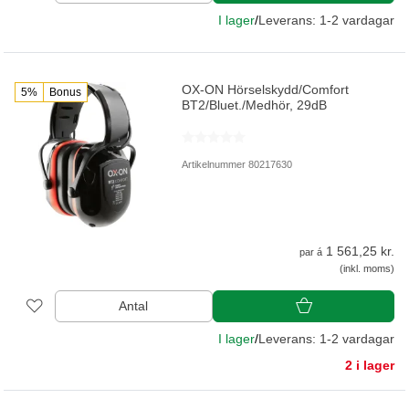
I lager
/
Leverans: 1-2 vardagar
OX-ON Hörselskydd/Comfort
5%
Bonus
BT2/Bluet./Medhör, 29dB
Artikelnummer 80217630
1 561,25 kr.
par á
(inkl. moms)
Antal
I lager
/
Leverans: 1-2 vardagar
2 i lager