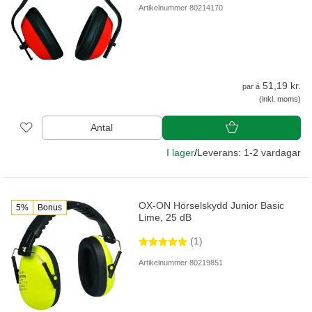
Artikelnummer 80214170
51,19 kr.
par á
(inkl. moms)
Antal
I lager
/
Leverans: 1-2 vardagar
OX-ON Hörselskydd Junior Basic
5%
Bonus
Lime, 25 dB
(1)
Artikelnummer 80219851