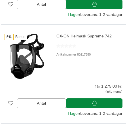
Antal
I lager
/
Leverans: 1-2 vardagar
OX-ON Helmask Supreme 742
5%
Bonus
Artikelnummer 80217580
1 275,00 kr.
från
(inkl. moms)
Antal
I lager
/
Leverans: 1-2 vardagar