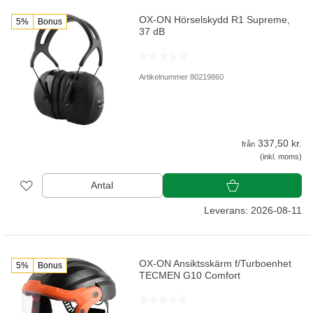
OX-ON Hörselskydd R1 Supreme,
5%
Bonus
37 dB
Artikelnummer 80219860
337,50 kr.
från
(inkl. moms)
Antal
Leverans: 2026-08-11
OX-ON Ansiktsskärm f/Turboenhet
5%
Bonus
TECMEN G10 Comfort