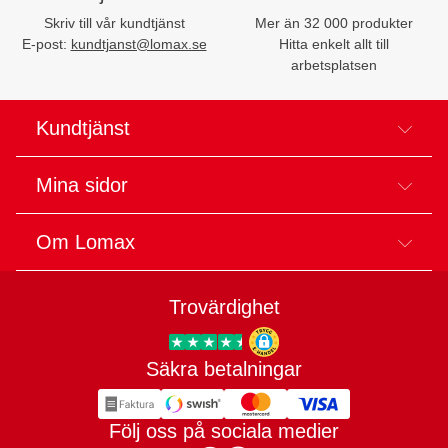
Skriv till vår kundtjänst
Mer än 32 000 produkter
E-post:
kundtjanst@lomax.se
Hitta enkelt allt till
arbetsplatsen
Kundtjänst
Mina sidor
Om Lomax
Trovärdighet
Säkra betalningar
Trygg E-handel
Följ oss på sociala medier