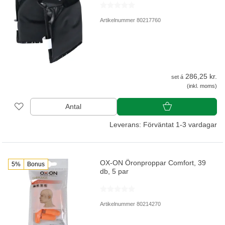
Artikelnummer 80217760
286,25 kr.
set á
(inkl. moms)
Antal
Leverans: Förväntat 1-3 vardagar
OX-ON Öronproppar Comfort, 39
5%
Bonus
db, 5 par
Artikelnummer 80214270