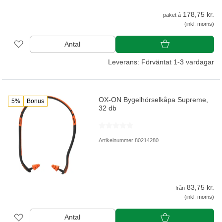
178,75 kr.
paket á
(inkl. moms)
Antal
Leverans: Förväntat 1-3 vardagar
OX-ON Bygelhörselkåpa Supreme,
5%
Bonus
32 db
Artikelnummer 80214280
83,75 kr.
från
(inkl. moms)
Antal