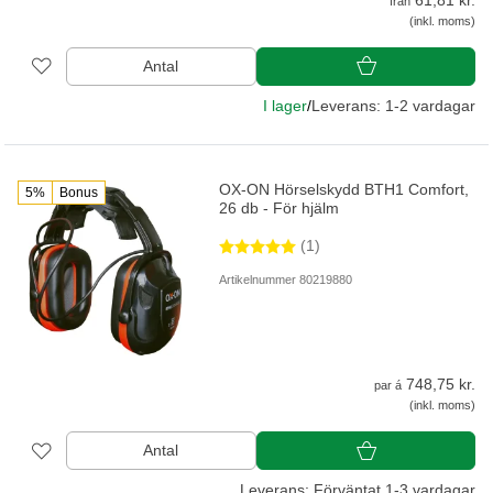
61,81 kr.
från
(inkl. moms)
Antal
I lager
/
Leverans: 1-2 vardagar
OX-ON Hörselskydd BTH1 Comfort,
5%
Bonus
26 db - För hjälm
(1)
Artikelnummer 80219880
748,75 kr.
par á
(inkl. moms)
Antal
Leverans: Förväntat 1-3 vardagar