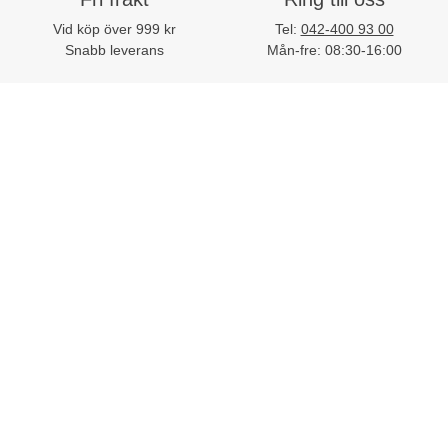
Vid köp över 999 kr
Tel:
042-400 93 00
Snabb leverans
Mån-fre: 08:30-16:00
Mejla oss
Stort sortiment
Skriv till vår kundtjänst
Mer än 32 000 produkter
E-post:
kundtjanst@lomax.se
Hitta enkelt allt till
arbetsplatsen
Kundtjänst
Mina sidor
Om Lomax
Trovärdighet