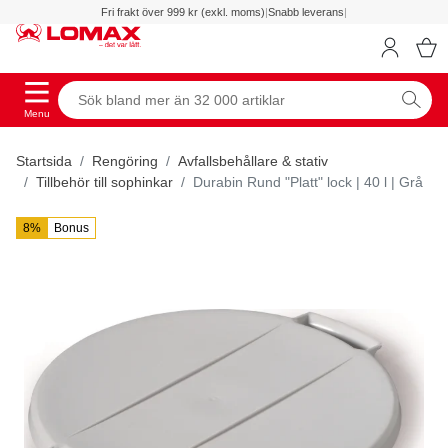
Fri frakt över 999 kr (exkl. moms)
|
Snabb leverans
|
Menu
Startsida
Rengöring
Avfallsbehållare & stativ
Tillbehör till sophinkar
Durabin Rund "Platt" lock | 40 l | Grå
8%
Bonus