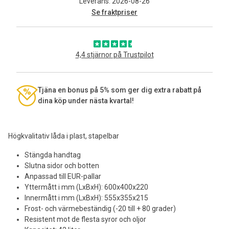
Leverans: 2026-08-26
Se fraktpriser
4,4 stjärnor på Trustpilot
Tjäna en bonus på 5% som ger dig extra rabatt på
dina köp under nästa kvartal!
Högkvalitativ låda i plast, stapelbar
Stängda handtag
Slutna sidor och botten
Anpassad till EUR-pallar
Yttermått i mm (LxBxH): 600x400x220
Innermått i mm (LxBxH): 555x355x215
Frost- och värmebeständig (-20 till + 80 grader)
Resistent mot de flesta syror och oljor