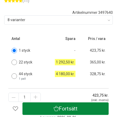
(11)
Artikelnummer 3497640
8 varianter
Antal
Spara
Pris / vara
1 styck
-
423,75 kr.
22 styck
1 292,50 kr.
365,00 kr.
44 styck
4 180,00 kr.
328,75 kr.
1 pall
423,75
kr.
(inkl. moms)
Fortsätt