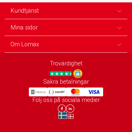
Kundtjänst
Mina sidor
Om Lomax
Trovärdighet
Säkra betalningar
Trygg E-handel
Följ oss på sociala medier
Lomax DK Facebook
Lomax SE LinkIn
sv-SE
da-DK