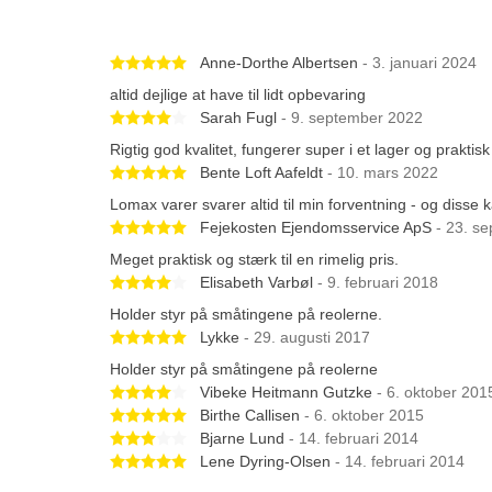
Betygsatt 5 av 5 stjärnor
Anne-Dorthe Albertsen
- 3. januari 2024
altid dejlige at have til lidt opbevaring
Betygsatt 4 av 5 stjärnor
Sarah Fugl
- 9. september 2022
Rigtig god kvalitet, fungerer super i et lager og praktis
Betygsatt 5 av 5 stjärnor
Bente Loft Aafeldt
- 10. mars 2022
Lomax varer svarer altid til min forventning - og disse
Betygsatt 5 av 5 stjärnor
Fejekosten Ejendomsservice ApS
- 23. s
Meget praktisk og stærk til en rimelig pris.
Betygsatt 4 av 5 stjärnor
Elisabeth Varbøl
- 9. februari 2018
Holder styr på småtingene på reolerne.
Betygsatt 5 av 5 stjärnor
Lykke
- 29. augusti 2017
Holder styr på småtingene på reolerne
Betygsatt 4 av 5 stjärnor
Vibeke Heitmann Gutzke
- 6. oktober 201
Betygsatt 5 av 5 stjärnor
Birthe Callisen
- 6. oktober 2015
Betygsatt 3 av 5 stjärnor
Bjarne Lund
- 14. februari 2014
Betygsatt 5 av 5 stjärnor
Lene Dyring-Olsen
- 14. februari 2014