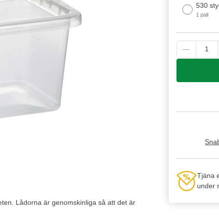
530 sty
1 pall
Snab
Tjäna 
under n
heten. Lådorna är genomskinliga så att det är