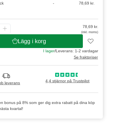
ck
-
78,69 kr.
78,69
kr.
(inkl. moms)
Lägg i korg
I lager
/
Leverans: 1-2 vardagar
Se fraktpriser
4,4 stjärnor på Trustpilot
b leverans
en bonus på 8% som ger dig extra rabatt på dina köp
ästa kvartal!