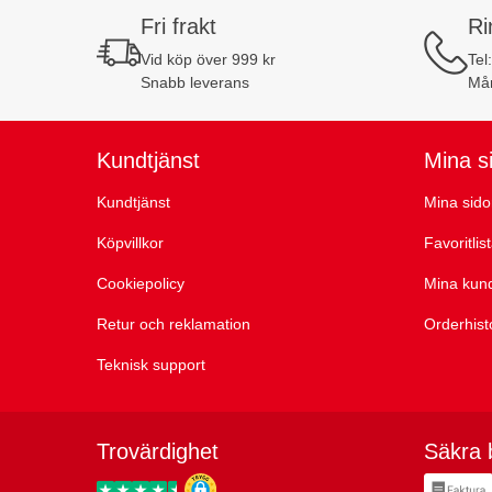
Fri frakt
Ri
Vid köp över 999 kr
Tel
Snabb leverans
Mån
Kundtjänst
Mina s
Kundtjänst
Mina sido
Köpvillkor
Favoritlis
Cookiepolicy
Mina kun
Retur och reklamation
Orderhist
Teknisk support
Trovärdighet
Säkra 