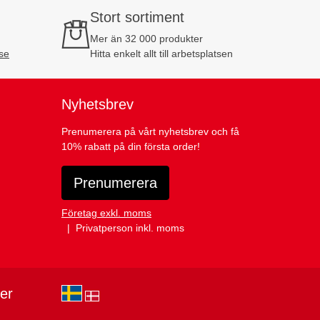
Stort sortiment
Mer än 32 000 produkter
se
Hitta enkelt allt till arbetsplatsen
Nyhetsbrev
Prenumerera på vårt nyhetsbrev och få
10% rabatt på din första order!
Prenumerera
Företag exkl. moms
Privatperson inkl. moms
ier
sv-SE
da-DK