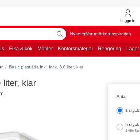
Logga in
Nyheter
Varumärken
Inspiration
is
Fika & kök
Möbler
Kontorsmaterial
Rengöring
Lager
ar
Basic plastlåda inkl. lock, 8,0 liter, klar
liter, klar
mm
Antal
1 styck
5 styck
1 ytterka