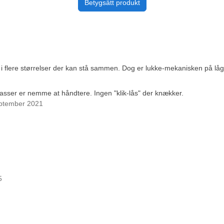
Betygsätt produkt
k i flere størrelser der kan stå sammen. Dog er lukke-mekanisken på låget
 kasser er nemme at håndtere. Ingen "klik-lås" der knækker.
eptember 2021
5