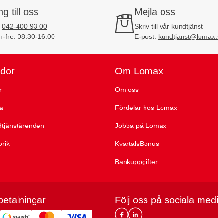
ng till oss
Mejla oss
:
042-400 93 00
Skriv till vår kundtjänst
-fre: 08:30-16:00
E-post:
kundtjanst@lomax.
idor
Om Lomax
r
Om oss
ta
Fördelar hos Lomax
dtjänstärenden
Jobba på Lomax
orik
KvartalsBonus
Bankuppgifter
betalningar
Följ oss på sociala med
Lomax DK Facebook
Lomax SE LinkIn