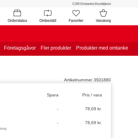
CSR
|
Omtanke
|
Kundtjänst
Orderstatus
Ombeställ
Favoriter
Varukorg
Företagsgåvor
Fler produkter
Produkter med omtanke
Artikelnummer 3501880
Spara
Pris / vara
-
78,69 kr.
-
78,69 kr.
rtong