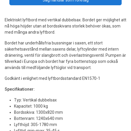
Elektriskt lyftbord med vertikal dubbelsax. Bordet ger möjlighet att
nå höga höjder utan at bordsskivans storlek behöver ökas, som
med många andra lyftbord.
Bordet har underhållsfria bussningar i saxen, ett stort
säkerhetsavstånd mellan saxens delar, lyftcylinder med intern
dränering, ventil för slangbrott och överlastningsventil. Pumpen är
tillverkad i Europa och bordet har fyra bottenstopp som också
används till medföljande lyftöglor vid transport.
Godkänt i enlighet med lyftbordsstandard EN1570-1
Specifikationer:
Typ: Vertikal dubbelsax
Kapacitet: 1000 kg
Bordsskiva: 1300x820 mm
Bottenram: 1240x640 mm
Lyfthöjd: 305-1780 mm
Lyfttid, min-max: 35-45 s